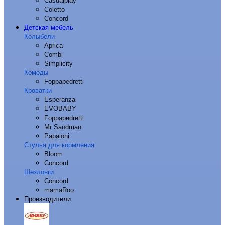
Casualplay
Coletto
Concord
Детская мебель
Колыбели
Aprica
Combi
Simplicity
Комоды
Foppapedretti
Кроватки
Esperanza
EVOBABY
Foppapedretti
Mr Sandman
Papaloni
Стулья для кормления
Bloom
Concord
Шезлонги
Concord
mamaRoo
Производители