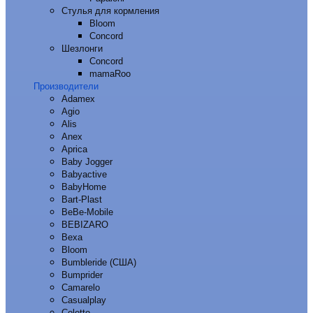
Стулья для кормления
Bloom
Concord
Шезлонги
Concord
mamaRoo
Производители
Adamex
Agio
Alis
Anex
Aprica
Baby Jogger
Babyactive
BabyHome
Bart-Plast
BeBe-Mobile
BEBIZARO
Bexa
Bloom
Bumbleride (США)
Bumprider
Camarelo
Casualplay
Coletto