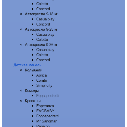
Coletto
Concord
Автокресла 9-18 кг
Casualplay
Concord
Автокресла 9-25 кг
Casualplay
Coletto
Автокресла 9-36 кг
Casualplay
Coletto
Concord
Детская мебель
Колыбели
Aprica
Combi
Simplicity
Комоды
Foppapedretti
Кроватки
Esperanza
EVOBABY
Foppapedretti
Mr Sandman
Papaloni