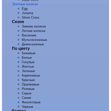
Элитные коляски
Egg
Junama
Silver Cross
Сезон
Зимние коляски
Летние коляски
Весенние
Мультисезонные
Демисезонные
По цвету
Бежевые
Белые
Голубые
Желтые
Зеленые
Коричневые
Красные
Оранжевые
Розовые
Серые
Синие
Фиолетовые
Черные
Колеса