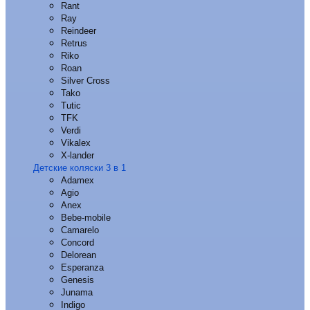
Rant
Ray
Reindeer
Retrus
Riko
Roan
Silver Cross
Tako
Tutic
TFK
Verdi
Vikalex
X-lander
Детские коляски 3 в 1
Adamex
Agio
Anex
Bebe-mobile
Camarelo
Concord
Delorean
Esperanza
Genesis
Junama
Indigo