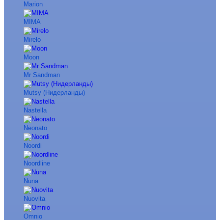
Marion
MIMA
Mirelo
Moon
Mr Sandman
Mutsy (Нидерланды)
Nastella
Neonato
Noordi
Noordline
Nuna
Nuovita
Omnio