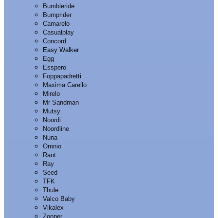
Bumbleride
Bumprider
Camarelo
Casualplay
Concord
Easy Walker
Egg
Esspero
Foppapadretti
Maxima Carello
Mirelo
Mr Sandman
Mutsy
Noordi
Noordline
Nuna
Omnio
Rant
Ray
Seed
TFK
Thule
Valco Baby
Vikalex
Zooper