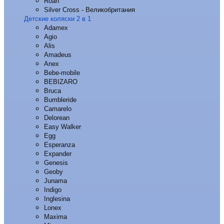
Roan
Silver Cross - Великобритания
Детские коляски 2 в 1
Adamex
Agio
Alis
Amadeus
Anex
Bebe-mobile
BEBIZARO
Bruca
Bumbleride
Camarelo
Delorean
Easy Walker
Egg
Esperanza
Expander
Genesis
Geoby
Junama
Indigo
Inglesina
Lonex
Maxima