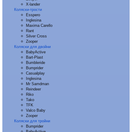
X-lander
Коляски-трости
Esspero
Inglesina
Maxima Carello
Rant
Silver Cross
Zooper
Коляски для двойни
BabyActive
Bart-Plast
Bumbleride
Bumprider
Casualplay
Inglesina
Mr Samdman
Reindeer
Riko
Tako
TFK
Valco Baby
Zooper
Коляски для тройни
Bumprider
BabyActive