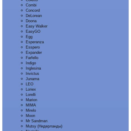
Combi
Concord
DeLorean
Doona
Easy Walker
EasyGO
Egg
Esperanza
Esspero
Expander
Farfello
Indigo
Inglesina
Invictus
Junama
LEO
Lonex
Lorelli
Marion
MIMA
Mirelo
Moon
Mr Sandman
Mutsy (Нидерланды)