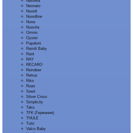
Nastella
Neonato
Noordi
Noordline
Nuna
Nuovita
Omnio
Oyster
Papaloni
Ramili Baby
Rant
RAY
RECARO
Reindeer
Retrus
Riko
Roan
Seed
Silver Cross
Simplicity
Tako
TFK (Германия)
THULE
Tutic
Valco Baby