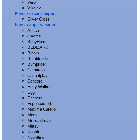
Verdi
Vikalex
Коляски-трансформеры
Silver Cross
Коляски прогулочные
Aprica
4moms
BabyHome
BEBIZARO
Bloom
Bumbleride
Bumprider
Camarelo
Casualplay
Concord
Easy Walker
Egg
Esspero
Foppapadretti
Maxima Carello
Mirelo
Mr Sandman
Mutsy
Noordi
Noordline