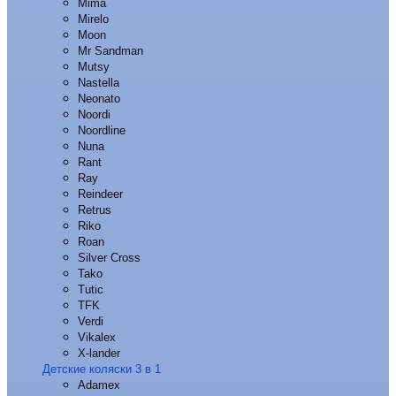
Mima
Mirelo
Moon
Mr Sandman
Mutsy
Nastella
Neonato
Noordi
Noordline
Nuna
Rant
Ray
Reindeer
Retrus
Riko
Roan
Silver Cross
Tako
Tutic
TFK
Verdi
Vikalex
X-lander
Детские коляски 3 в 1
Adamex