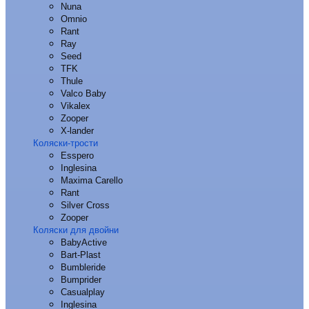
Nuna
Omnio
Rant
Ray
Seed
TFK
Thule
Valco Baby
Vikalex
Zooper
X-lander
Коляски-трости
Esspero
Inglesina
Maxima Carello
Rant
Silver Cross
Zooper
Коляски для двойни
BabyActive
Bart-Plast
Bumbleride
Bumprider
Casualplay
Inglesina