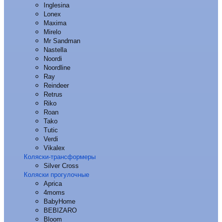
Inglesina
Lonex
Maxima
Mirelo
Mr Sandman
Nastella
Noordi
Noordline
Ray
Reindeer
Retrus
Riko
Roan
Tako
Tutic
Verdi
Vikalex
Коляски-трансформеры
Silver Cross
Коляски прогулочные
Aprica
4moms
BabyHome
BEBIZARO
Bloom