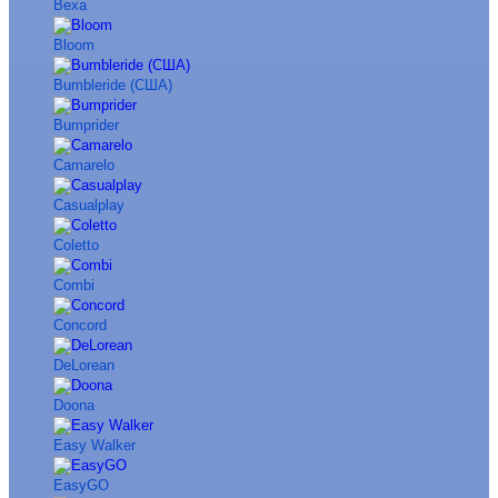
Bexa
Bloom
Bumbleride (США)
Bumprider
Camarelo
Casualplay
Coletto
Combi
Concord
DeLorean
Doona
Easy Walker
EasyGO