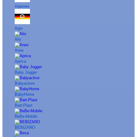
Adamex
Agio
Alis
Anex
Aprica
Baby Jogger
Babyactive
BabyHome
Bart-Plast
BeBe-Mobile
BEBIZARO