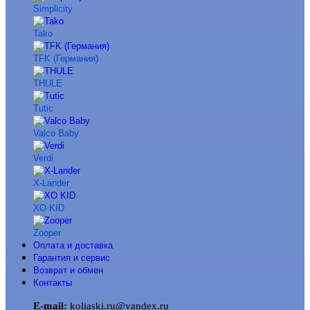
Simplicity
Tako
TFK (Германия)
THULE
Tutic
Valco Baby
Verdi
X-Lander
XO KID
Zooper
Оплата и доставка
Гарантия и сервис
Возврат и обмен
Контакты
E-mail:
koliaski.ru@yandex.ru