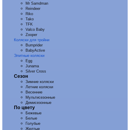
Mr Samdman
Reindeer
Riko
Tako
TFK
Valco Baby
Zooper
Коляски для тройни
Bumprider
BabyActive
Элитные коляски
Egg
Junama
Silver Cross
Сезон
Зимние коляски
Летние коляски
Весенние
Мультисезонные
Демисезонные
По цвету
Бежевые
Белые
Голубые
Желтые