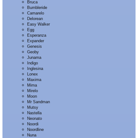
Bruca
Bumbleride
Camarelo
Delorean
Easy Walker
Egg
Esperanza
Expander
Genesis
Geoby
Junama
Indigo
Inglesina
Lonex
Maxima
Mima
Mirelo
Moon
Mr Sandman
Mutsy
Nastella
Neonato
Noordi
Noordline
Nuna