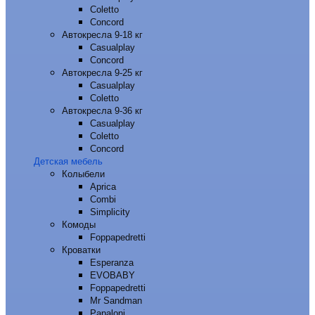
Coletto
Concord
Автокресла 9-18 кг
Casualplay
Concord
Автокресла 9-25 кг
Casualplay
Coletto
Автокресла 9-36 кг
Casualplay
Coletto
Concord
Детская мебель
Колыбели
Aprica
Combi
Simplicity
Комоды
Foppapedretti
Кроватки
Esperanza
EVOBABY
Foppapedretti
Mr Sandman
Papaloni