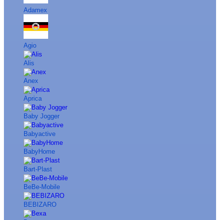
Adamex
Agio
Alis
Anex
Aprica
Baby Jogger
Babyactive
BabyHome
Bart-Plast
BeBe-Mobile
BEBIZARO