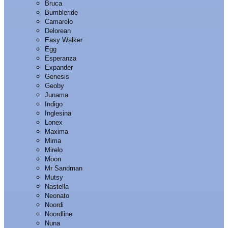
Bruca
Bumbleride
Camarelo
Delorean
Easy Walker
Egg
Esperanza
Expander
Genesis
Geoby
Junama
Indigo
Inglesina
Lonex
Maxima
Mima
Mirelo
Moon
Mr Sandman
Mutsy
Nastella
Neonato
Noordi
Noordline
Nuna