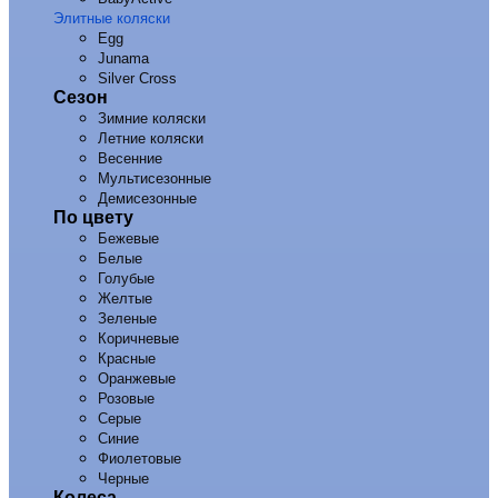
Элитные коляски
Egg
Junama
Silver Cross
Сезон
Зимние коляски
Летние коляски
Весенние
Мультисезонные
Демисезонные
По цвету
Бежевые
Белые
Голубые
Желтые
Зеленые
Коричневые
Красные
Оранжевые
Розовые
Серые
Синие
Фиолетовые
Черные
Колеса