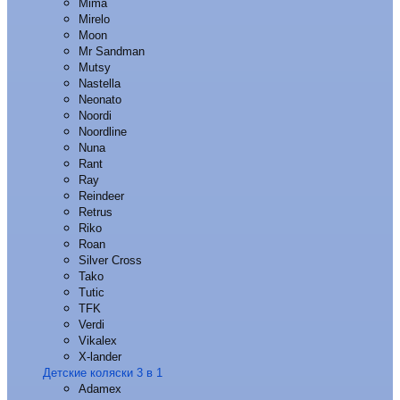
Mima
Mirelo
Moon
Mr Sandman
Mutsy
Nastella
Neonato
Noordi
Noordline
Nuna
Rant
Ray
Reindeer
Retrus
Riko
Roan
Silver Cross
Tako
Tutic
TFK
Verdi
Vikalex
X-lander
Детские коляски 3 в 1
Adamex