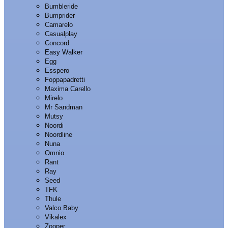
Bumbleride
Bumprider
Camarelo
Casualplay
Concord
Easy Walker
Egg
Esspero
Foppapadretti
Maxima Carello
Mirelo
Mr Sandman
Mutsy
Noordi
Noordline
Nuna
Omnio
Rant
Ray
Seed
TFK
Thule
Valco Baby
Vikalex
Zooper