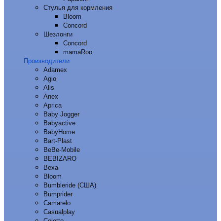
Стулья для кормления
Bloom
Concord
Шезлонги
Concord
mamaRoo
Производители
Adamex
Agio
Alis
Anex
Aprica
Baby Jogger
Babyactive
BabyHome
Bart-Plast
BeBe-Mobile
BEBIZARO
Bexa
Bloom
Bumbleride (США)
Bumprider
Camarelo
Casualplay
Coletto