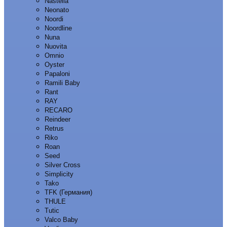
Nastella
Neonato
Noordi
Noordline
Nuna
Nuovita
Omnio
Oyster
Papaloni
Ramili Baby
Rant
RAY
RECARO
Reindeer
Retrus
Riko
Roan
Seed
Silver Cross
Simplicity
Tako
TFK (Германия)
THULE
Tutic
Valco Baby