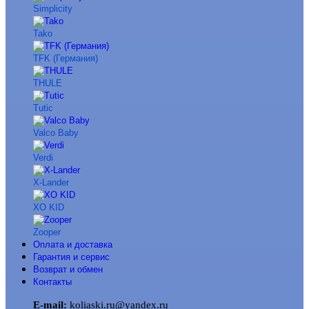
Simplicity
Tako
TFK (Германия)
THULE
Tutic
Valco Baby
Verdi
X-Lander
XO KID
Zooper
Оплата и доставка
Гарантия и сервис
Возврат и обмен
Контакты
E-mail:
koliaski.ru@yandex.ru