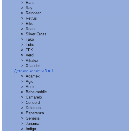
Rant
Ray
Reindeer
Retrus
Riko
Roan
Silver Cross
Tako
Tutic
TFK
Verdi
Vikalex
X-lander
Детские коляски 3 в 1
Adamex
Agio
Anex
Bebe-mobile
Camarelo
Concord
Delorean
Esperanza
Genesis
Junama
Indigo