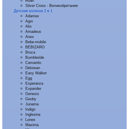
Roan
Silver Cross - Великобритания
Детские коляски 2 в 1
Adamex
Agio
Alis
Amadeus
Anex
Bebe-mobile
BEBIZARO
Bruca
Bumbleride
Camarelo
Delorean
Easy Walker
Egg
Esperanza
Expander
Genesis
Geoby
Junama
Indigo
Inglesina
Lonex
Maxima