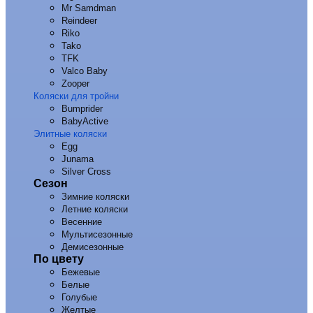
Mr Samdman
Reindeer
Riko
Tako
TFK
Valco Baby
Zooper
Коляски для тройни
Bumprider
BabyActive
Элитные коляски
Egg
Junama
Silver Cross
Сезон
Зимние коляски
Летние коляски
Весенние
Мультисезонные
Демисезонные
По цвету
Бежевые
Белые
Голубые
Желтые