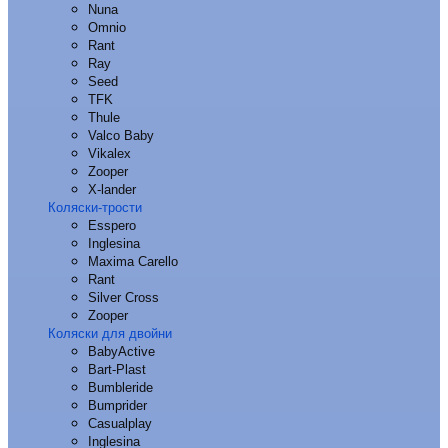
Nuna
Omnio
Rant
Ray
Seed
TFK
Thule
Valco Baby
Vikalex
Zooper
X-lander
Коляски-трости
Esspero
Inglesina
Maxima Carello
Rant
Silver Cross
Zooper
Коляски для двойни
BabyActive
Bart-Plast
Bumbleride
Bumprider
Casualplay
Inglesina