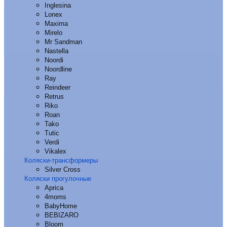
Inglesina
Lonex
Maxima
Mirelo
Mr Sandman
Nastella
Noordi
Noordline
Ray
Reindeer
Retrus
Riko
Roan
Tako
Tutic
Verdi
Vikalex
Коляски-трансформеры
Silver Cross
Коляски прогулочные
Aprica
4moms
BabyHome
BEBIZARO
Bloom