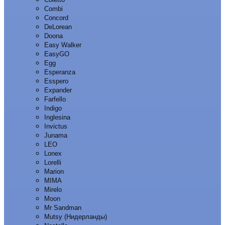
Combi
Concord
DeLorean
Doona
Easy Walker
EasyGO
Egg
Esperanza
Esspero
Expander
Farfello
Indigo
Inglesina
Invictus
Junama
LEO
Lonex
Lorelli
Marion
MIMA
Mirelo
Moon
Mr Sandman
Mutsy (Нидерланды)