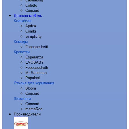
Casualplay
Coletto
Concord
Детская мебель
Колыбели
Aprica
Combi
Simplicity
Комоды
Foppapedretti
Кроватки
Esperanza
EVOBABY
Foppapedretti
Mr Sandman
Papaloni
Стулья для кормления
Bloom
Concord
Шезлонги
Concord
mamaRoo
Производители