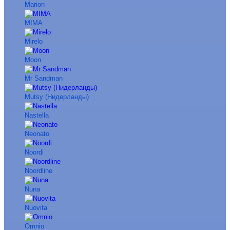
Marion
MIMA
Mirelo
Moon
Mr Sandman
Mutsy (Нидерланды)
Nastella
Neonato
Noordi
Noordline
Nuna
Nuovita
Omnio