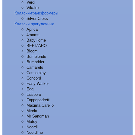
Verdi
Vikalex
Коляски-трансформеры
Silver Cross
Коляски прогулочные
Aprica
4moms
BabyHome
BEBIZARO
Bloom
Bumbleride
Bumprider
Camarelo
Casualplay
Concord
Easy Walker
Egg
Esspero
Foppapadretti
Maxima Carello
Mirelo
Mr Sandman
Mutsy
Noordi
Noordline