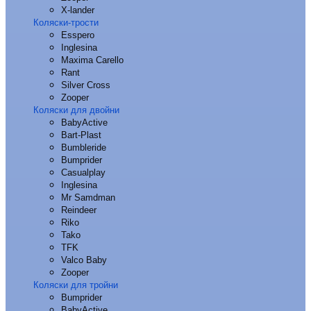
X-lander
Коляски-трости
Esspero
Inglesina
Maxima Carello
Rant
Silver Cross
Zooper
Коляски для двойни
BabyActive
Bart-Plast
Bumbleride
Bumprider
Casualplay
Inglesina
Mr Samdman
Reindeer
Riko
Tako
TFK
Valco Baby
Zooper
Коляски для тройни
Bumprider
BabyActive