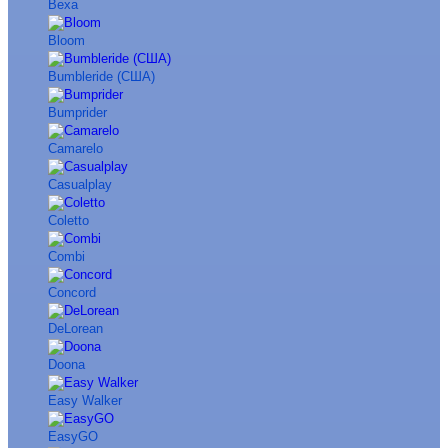
Bexa
Bloom
Bumbleride (США)
Bumprider
Camarelo
Casualplay
Coletto
Combi
Concord
DeLorean
Doona
Easy Walker
EasyGO