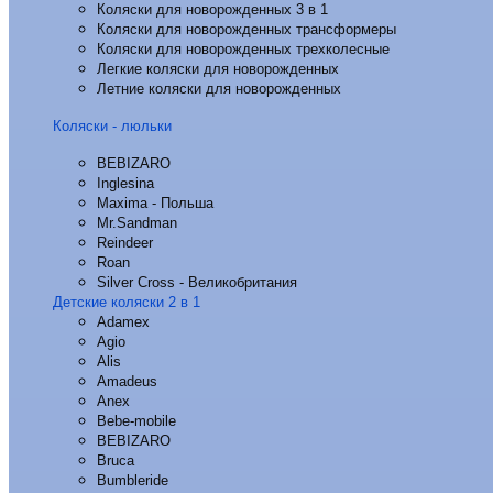
Коляски для новорожденных 3 в 1
Коляски для новорожденных трансформеры
Коляски для новорожденных трехколесные
Легкие коляски для новорожденных
Летние коляски для новорожденных
Коляски - люльки
BEBIZARO
Inglesina
Maxima - Польша
Mr.Sandman
Reindeer
Roan
Silver Cross - Великобритания
Детские коляски 2 в 1
Adamex
Agio
Alis
Amadeus
Anex
Bebe-mobile
BEBIZARO
Bruca
Bumbleride