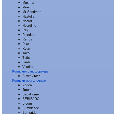
Maxima
Mirelo
Mr Sandman
Nastella
Noordi
Noordline
Ray
Reindeer
Retrus
Riko
Roan
Tako
Tutic
Verdi
Vikalex
Коляски-трансформеры
Silver Cross
Коляски прогулочные
Aprica
4moms
BabyHome
BEBIZARO
Bloom
Bumbleride
Bumprider