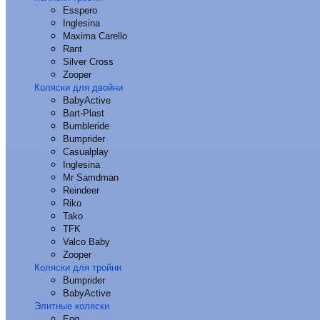
Esspero
Inglesina
Maxima Carello
Rant
Silver Cross
Zooper
Коляски для двойни
BabyActive
Bart-Plast
Bumbleride
Bumprider
Casualplay
Inglesina
Mr Samdman
Reindeer
Riko
Tako
TFK
Valco Baby
Zooper
Коляски для тройни
Bumprider
BabyActive
Элитные коляски
Egg