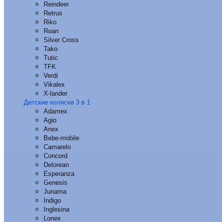
Reindeer
Retrus
Riko
Roan
Silver Cross
Tako
Tutic
TFK
Verdi
Vikalex
X-lander
Детские коляски 3 в 1
Adamex
Agio
Anex
Bebe-mobile
Camarelo
Concord
Delorean
Esperanza
Genesis
Junama
Indigo
Inglesina
Lonex