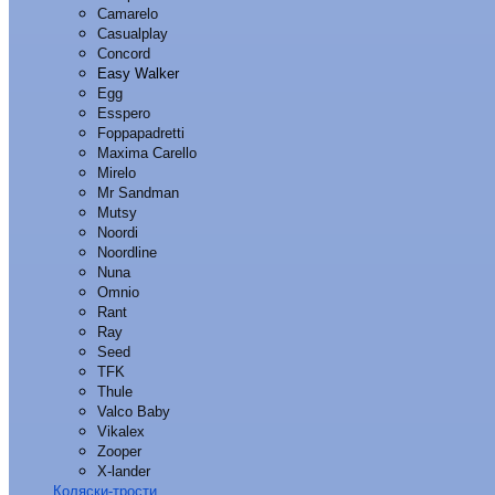
Camarelo
Casualplay
Concord
Easy Walker
Egg
Esspero
Foppapadretti
Maxima Carello
Mirelo
Mr Sandman
Mutsy
Noordi
Noordline
Nuna
Omnio
Rant
Ray
Seed
TFK
Thule
Valco Baby
Vikalex
Zooper
X-lander
Коляски-трости