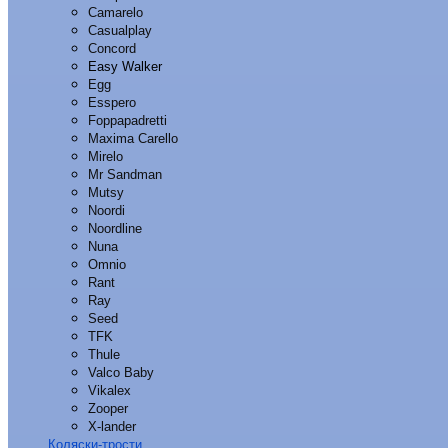
Camarelo
Casualplay
Concord
Easy Walker
Egg
Esspero
Foppapadretti
Maxima Carello
Mirelo
Mr Sandman
Mutsy
Noordi
Noordline
Nuna
Omnio
Rant
Ray
Seed
TFK
Thule
Valco Baby
Vikalex
Zooper
X-lander
Коляски-трости