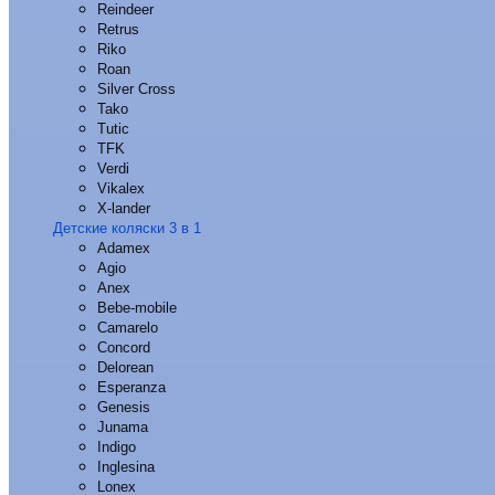
Reindeer
Retrus
Riko
Roan
Silver Cross
Tako
Tutic
TFK
Verdi
Vikalex
X-lander
Детские коляски 3 в 1
Adamex
Agio
Anex
Bebe-mobile
Camarelo
Concord
Delorean
Esperanza
Genesis
Junama
Indigo
Inglesina
Lonex