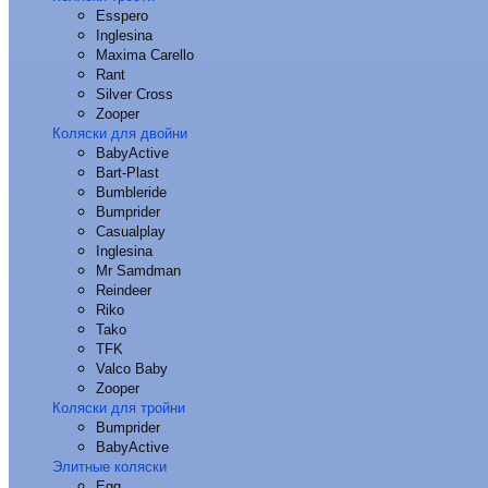
Esspero
Inglesina
Maxima Carello
Rant
Silver Cross
Zooper
Коляски для двойни
BabyActive
Bart-Plast
Bumbleride
Bumprider
Casualplay
Inglesina
Mr Samdman
Reindeer
Riko
Tako
TFK
Valco Baby
Zooper
Коляски для тройни
Bumprider
BabyActive
Элитные коляски
Egg