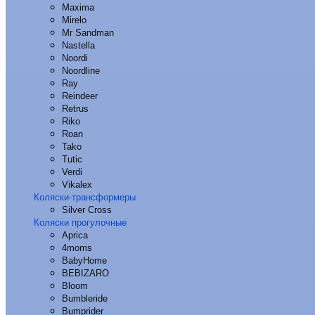
Maxima
Mirelo
Mr Sandman
Nastella
Noordi
Noordline
Ray
Reindeer
Retrus
Riko
Roan
Tako
Tutic
Verdi
Vikalex
Коляски-трансформеры
Silver Cross
Коляски прогулочные
Aprica
4moms
BabyHome
BEBIZARO
Bloom
Bumbleride
Bumprider