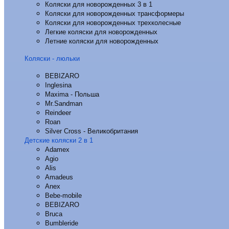
Коляски для новорожденных 3 в 1
Коляски для новорожденных трансформеры
Коляски для новорожденных трехколесные
Легкие коляски для новорожденных
Летние коляски для новорожденных
Коляски - люльки
BEBIZARO
Inglesina
Maxima - Польша
Mr.Sandman
Reindeer
Roan
Silver Cross - Великобритания
Детские коляски 2 в 1
Adamex
Agio
Alis
Amadeus
Anex
Bebe-mobile
BEBIZARO
Bruca
Bumbleride