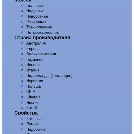
Большие
Надувные
Поворотные
Резиновые
Трехколесные
Четырехколесные
Страна производителя
Австралия
Европа
Великобритания
Германия
Испания
Италия
Нидерланды (Голландия)
Норвегия
Польша
США
Швеция
Япония
Китай
Свойства
Кожаные
Легкие
Недорогие