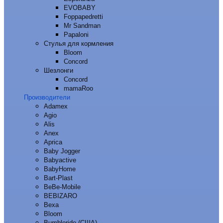
EVOBABY
Foppapedretti
Mr Sandman
Papaloni
Стулья для кормления
Bloom
Concord
Шезлонги
Concord
mamaRoo
Производители
Adamex
Agio
Alis
Anex
Aprica
Baby Jogger
Babyactive
BabyHome
Bart-Plast
BeBe-Mobile
BEBIZARO
Bexa
Bloom
Bumbleride (США)