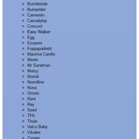
Bumbleride
Bumprider
Camarelo
Casualplay
Concord
Easy Walker
Egg
Esspero
Foppapadretti
Maxima Carello
Mirelo
Mr Sandman
Mutsy
Noordi
Noordline
Nuna
Omnio
Rant
Ray
Seed
TFK
Thule
Valco Baby
Vikalex
Zooper