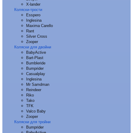
X-lander
Коляски-трости
Esspero
Inglesina
Maxima Carello
Rant
Silver Cross
Zooper
Коляски для двойни
BabyActive
Bart-Plast
Bumbleride
Bumprider
Casualplay
Inglesina
Mr Samdman
Reindeer
Riko
Tako
TFK
Valco Baby
Zooper
Коляски для тройни
Bumprider
BabyActive