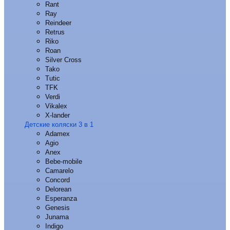
Rant
Ray
Reindeer
Retrus
Riko
Roan
Silver Cross
Tako
Tutic
TFK
Verdi
Vikalex
X-lander
Детские коляски 3 в 1
Adamex
Agio
Anex
Bebe-mobile
Camarelo
Concord
Delorean
Esperanza
Genesis
Junama
Indigo