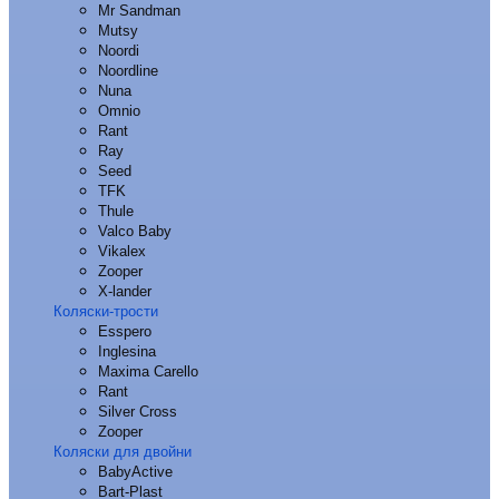
Mr Sandman
Mutsy
Noordi
Noordline
Nuna
Omnio
Rant
Ray
Seed
TFK
Thule
Valco Baby
Vikalex
Zooper
X-lander
Коляски-трости
Esspero
Inglesina
Maxima Carello
Rant
Silver Cross
Zooper
Коляски для двойни
BabyActive
Bart-Plast