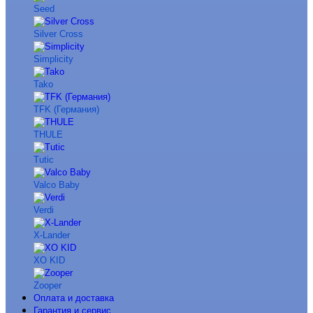
Seed
Silver Cross
Simplicity
Tako
TFK (Германия)
THULE
Tutic
Valco Baby
Verdi
X-Lander
XO KID
Zooper
Оплата и доставка
Гарантия и сервис