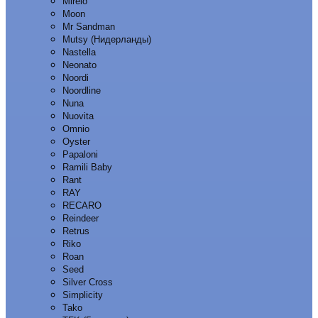
Mirelo
Moon
Mr Sandman
Mutsy (Нидерланды)
Nastella
Neonato
Noordi
Noordline
Nuna
Nuovita
Omnio
Oyster
Papaloni
Ramili Baby
Rant
RAY
RECARO
Reindeer
Retrus
Riko
Roan
Seed
Silver Cross
Simplicity
Tako