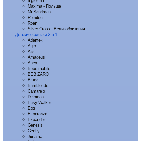
Inglesina
Maxima - Польша
Mr.Sandman
Reindeer
Roan
Silver Cross - Великобритания
Детские коляски 2 в 1
Adamex
Agio
Alis
Amadeus
Anex
Bebe-mobile
BEBIZARO
Bruca
Bumbleride
Camarelo
Delorean
Easy Walker
Egg
Esperanza
Expander
Genesis
Geoby
Junama