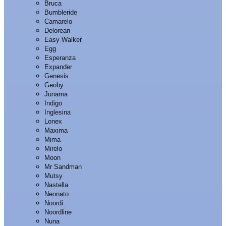
Bruca
Bumbleride
Camarelo
Delorean
Easy Walker
Egg
Esperanza
Expander
Genesis
Geoby
Junama
Indigo
Inglesina
Lonex
Maxima
Mima
Mirelo
Moon
Mr Sandman
Mutsy
Nastella
Neonato
Noordi
Noordline
Nuna