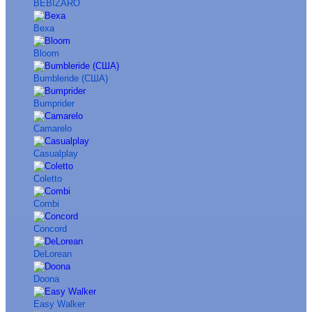
BEBIZARO
Bexa
Bloom
Bumbleride (США)
Bumprider
Camarelo
Casualplay
Coletto
Combi
Concord
DeLorean
Doona
Easy Walker