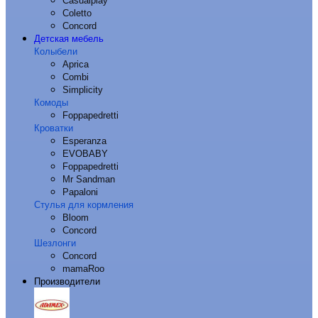
Casualplay
Coletto
Concord
Детская мебель
Колыбели
Aprica
Combi
Simplicity
Комоды
Foppapedretti
Кроватки
Esperanza
EVOBABY
Foppapedretti
Mr Sandman
Papaloni
Стулья для кормления
Bloom
Concord
Шезлонги
Concord
mamaRoo
Производители