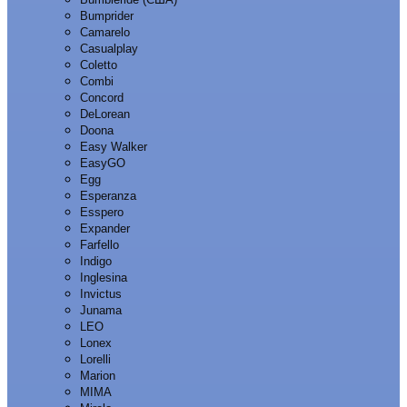
Bumprider
Camarelo
Casualplay
Coletto
Combi
Concord
DeLorean
Doona
Easy Walker
EasyGO
Egg
Esperanza
Esspero
Expander
Farfello
Indigo
Inglesina
Invictus
Junama
LEO
Lonex
Lorelli
Marion
MIMA