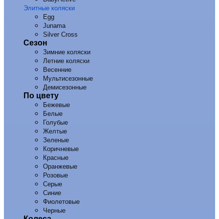
Элитные коляски
Egg
Junama
Silver Cross
Сезон
Зимние коляски
Летние коляски
Весенние
Мультисезонные
Демисезонные
По цвету
Бежевые
Белые
Голубые
Желтые
Зеленые
Коричневые
Красные
Оранжевые
Розовые
Серые
Синие
Фиолетовые
Черные
Колеса