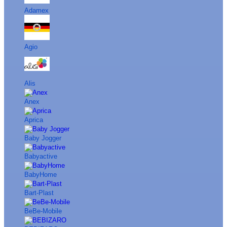
Adamex
Agio
Alis
Anex
Aprica
Baby Jogger
Babyactive
BabyHome
Bart-Plast
BeBe-Mobile