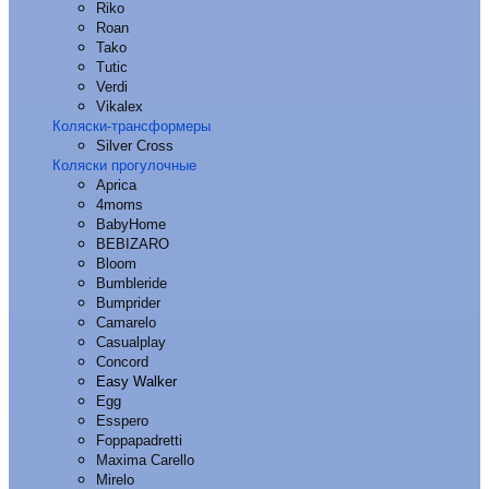
Riko
Roan
Tako
Tutic
Verdi
Vikalex
Коляски-трансформеры
Silver Cross
Коляски прогулочные
Aprica
4moms
BabyHome
BEBIZARO
Bloom
Bumbleride
Bumprider
Camarelo
Casualplay
Concord
Easy Walker
Egg
Esspero
Foppapadretti
Maxima Carello
Mirelo