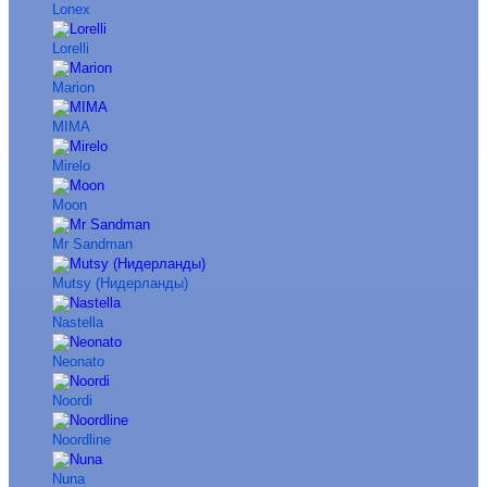
Lonex
Lorelli
Marion
MIMA
Mirelo
Moon
Mr Sandman
Mutsy (Нидерланды)
Nastella
Neonato
Noordi
Noordline
Nuna