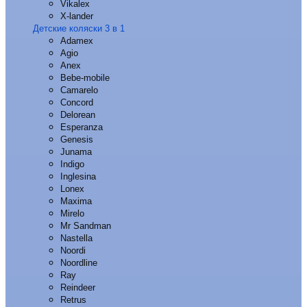
Vikalex
X-lander
Детские коляски 3 в 1
Adamex
Agio
Anex
Bebe-mobile
Camarelo
Concord
Delorean
Esperanza
Genesis
Junama
Indigo
Inglesina
Lonex
Maxima
Mirelo
Mr Sandman
Nastella
Noordi
Noordline
Ray
Reindeer
Retrus