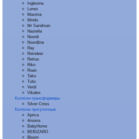
Inglesina
Lonex
Maxima
Mirelo
Mr Sandman
Nastella
Noordi
Noordline
Ray
Reindeer
Retrus
Riko
Roan
Tako
Tutic
Verdi
Vikalex
Коляски-трансформеры
Silver Cross
Коляски прогулочные
Aprica
4moms
BabyHome
BEBIZARO
Bloom