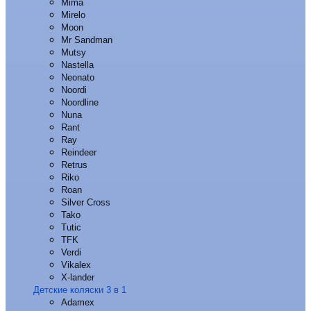
Mima
Mirelo
Moon
Mr Sandman
Mutsy
Nastella
Neonato
Noordi
Noordline
Nuna
Rant
Ray
Reindeer
Retrus
Riko
Roan
Silver Cross
Tako
Tutic
TFK
Verdi
Vikalex
X-lander
Детские коляски 3 в 1
Adamex