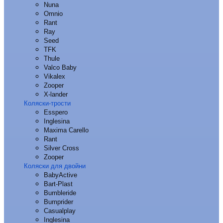
Nuna
Omnio
Rant
Ray
Seed
TFK
Thule
Valco Baby
Vikalex
Zooper
X-lander
Коляски-трости
Esspero
Inglesina
Maxima Carello
Rant
Silver Cross
Zooper
Коляски для двойни
BabyActive
Bart-Plast
Bumbleride
Bumprider
Casualplay
Inglesina