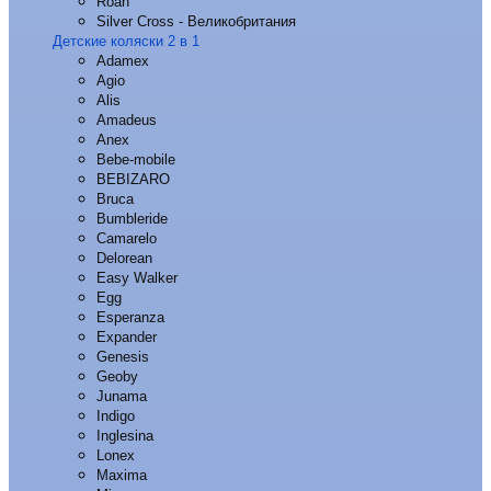
Roan
Silver Cross - Великобритания
Детские коляски 2 в 1
Adamex
Agio
Alis
Amadeus
Anex
Bebe-mobile
BEBIZARO
Bruca
Bumbleride
Camarelo
Delorean
Easy Walker
Egg
Esperanza
Expander
Genesis
Geoby
Junama
Indigo
Inglesina
Lonex
Maxima