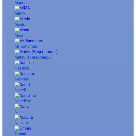
Marion
MIMA
Mirelo
Moon
Mr Sandman
Mutsy (Нидерланды)
Nastella
Neonato
Noordi
Noordline
Nuna
Nuovita
Omnio