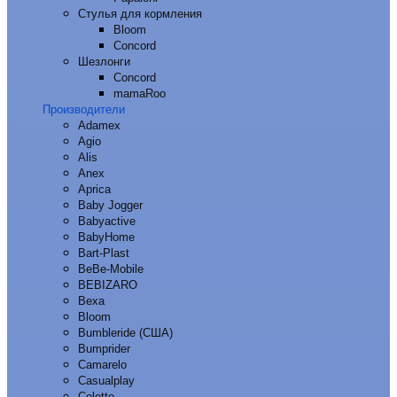
Стулья для кормления
Bloom
Concord
Шезлонги
Concord
mamaRoo
Производители
Adamex
Agio
Alis
Anex
Aprica
Baby Jogger
Babyactive
BabyHome
Bart-Plast
BeBe-Mobile
BEBIZARO
Bexa
Bloom
Bumbleride (США)
Bumprider
Camarelo
Casualplay
Coletto