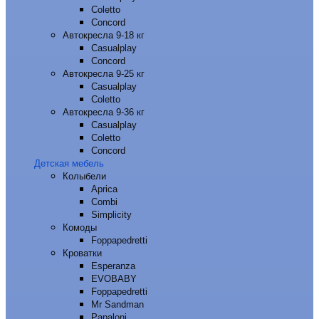
Coletto
Concord
Автокресла 9-18 кг
Casualplay
Concord
Автокресла 9-25 кг
Casualplay
Coletto
Автокресла 9-36 кг
Casualplay
Coletto
Concord
Детская мебель
Колыбели
Aprica
Combi
Simplicity
Комоды
Foppapedretti
Кроватки
Esperanza
EVOBABY
Foppapedretti
Mr Sandman
Papaloni