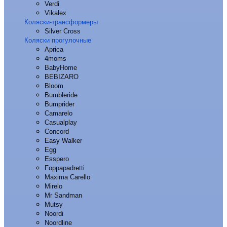
Verdi
Vikalex
Коляски-трансформеры
Silver Cross
Коляски прогулочные
Aprica
4moms
BabyHome
BEBIZARO
Bloom
Bumbleride
Bumprider
Camarelo
Casualplay
Concord
Easy Walker
Egg
Esspero
Foppapadretti
Maxima Carello
Mirelo
Mr Sandman
Mutsy
Noordi
Noordline