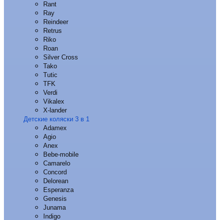
Rant
Ray
Reindeer
Retrus
Riko
Roan
Silver Cross
Tako
Tutic
TFK
Verdi
Vikalex
X-lander
Детские коляски 3 в 1
Adamex
Agio
Anex
Bebe-mobile
Camarelo
Concord
Delorean
Esperanza
Genesis
Junama
Indigo