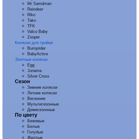
Mr Samdman
Reindeer
Riko
Tako
TFK
Valco Baby
Zooper
Коляски для тройни
Bumprider
BabyActive
Элитные коляски
Egg
Junama
Silver Cross
Сезон
Зимние коляски
Летние коляски
Весенние
Мультисезонные
Демисезонные
По цвету
Бежевые
Белые
Голубые
Желтые