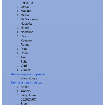
Inglesina
Lonex
Maxima
Mirelo
Mr Sandman
Nastella
Noordi
Noordline
Ray
Reindeer
Retrus
Riko
Roan
Tako
Tutic
Verdi
Vikalex
Коляски-трансформеры
Silver Cross
Коляски прогулочные
Aprica
4moms
BabyHome
BEBIZARO
Bloom