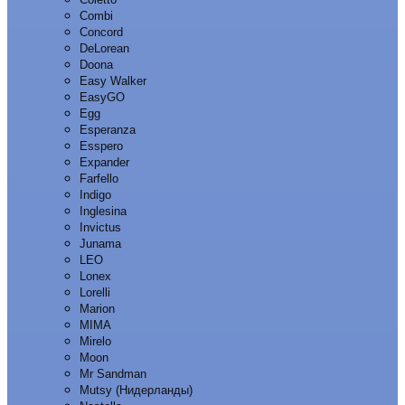
Combi
Concord
DeLorean
Doona
Easy Walker
EasyGO
Egg
Esperanza
Esspero
Expander
Farfello
Indigo
Inglesina
Invictus
Junama
LEO
Lonex
Lorelli
Marion
MIMA
Mirelo
Moon
Mr Sandman
Mutsy (Нидерланды)