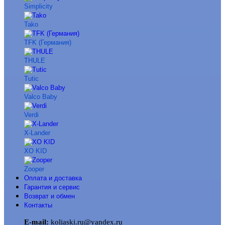
Simplicity
Tako
TFK (Германия)
THULE
Tutic
Valco Baby
Verdi
X-Lander
XO KID
Zooper
Оплата и доставка
Гарантия и сервис
Возврат и обмен
Контакты
E-mail:
koliaski.ru@yandex.ru