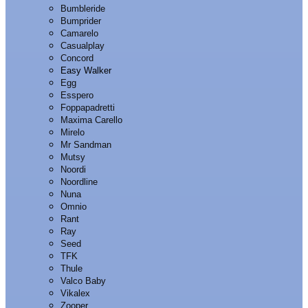
Bumbleride
Bumprider
Camarelo
Casualplay
Concord
Easy Walker
Egg
Esspero
Foppapadretti
Maxima Carello
Mirelo
Mr Sandman
Mutsy
Noordi
Noordline
Nuna
Omnio
Rant
Ray
Seed
TFK
Thule
Valco Baby
Vikalex
Zooper