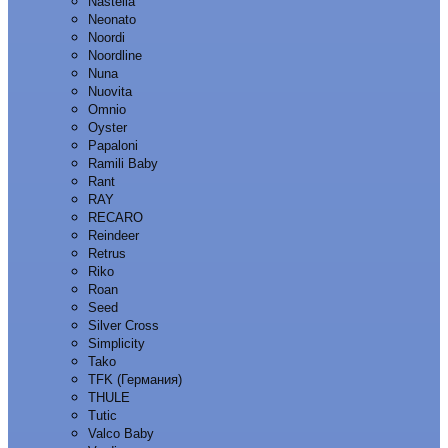
Nastella
Neonato
Noordi
Noordline
Nuna
Nuovita
Omnio
Oyster
Papaloni
Ramili Baby
Rant
RAY
RECARO
Reindeer
Retrus
Riko
Roan
Seed
Silver Cross
Simplicity
Tako
TFK (Германия)
THULE
Tutic
Valco Baby