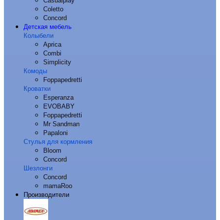
Casualplay
Coletto
Concord
Детская мебель
Колыбели
Aprica
Combi
Simplicity
Комоды
Foppapedretti
Кроватки
Esperanza
EVOBABY
Foppapedretti
Mr Sandman
Papaloni
Стулья для кормления
Bloom
Concord
Шезлонги
Concord
mamaRoo
Производители