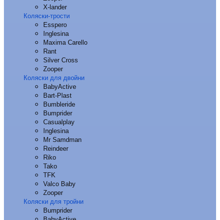
X-lander
Коляски-трости
Esspero
Inglesina
Maxima Carello
Rant
Silver Cross
Zooper
Коляски для двойни
BabyActive
Bart-Plast
Bumbleride
Bumprider
Casualplay
Inglesina
Mr Samdman
Reindeer
Riko
Tako
TFK
Valco Baby
Zooper
Коляски для тройни
Bumprider
BabyActive