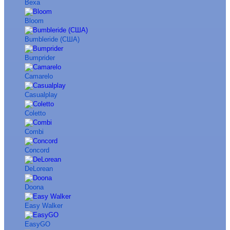
Bexa
Bloom
Bumbleride (США)
Bumprider
Camarelo
Casualplay
Coletto
Combi
Concord
DeLorean
Doona
Easy Walker
EasyGO