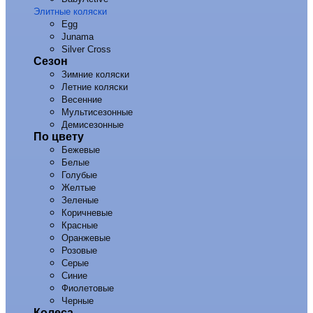
Элитные коляски
Egg
Junama
Silver Cross
Сезон
Зимние коляски
Летние коляски
Весенние
Мультисезонные
Демисезонные
По цвету
Бежевые
Белые
Голубые
Желтые
Зеленые
Коричневые
Красные
Оранжевые
Розовые
Серые
Синие
Фиолетовые
Черные
Колеса