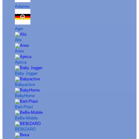
Adamex
Agio
Alis
Anex
Aprica
Baby Jogger
Babyactive
BabyHome
Bart-Plast
BeBe-Mobile
BEBIZARO