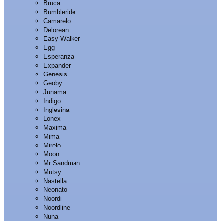
Bruca
Bumbleride
Camarelo
Delorean
Easy Walker
Egg
Esperanza
Expander
Genesis
Geoby
Junama
Indigo
Inglesina
Lonex
Maxima
Mima
Mirelo
Moon
Mr Sandman
Mutsy
Nastella
Neonato
Noordi
Noordline
Nuna