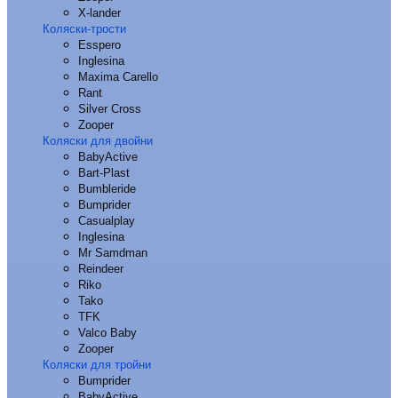
X-lander
Коляски-трости
Esspero
Inglesina
Maxima Carello
Rant
Silver Cross
Zooper
Коляски для двойни
BabyActive
Bart-Plast
Bumbleride
Bumprider
Casualplay
Inglesina
Mr Samdman
Reindeer
Riko
Tako
TFK
Valco Baby
Zooper
Коляски для тройни
Bumprider
BabyActive