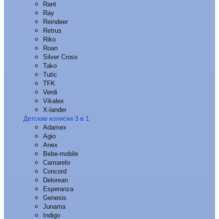
Rant
Ray
Reindeer
Retrus
Riko
Roan
Silver Cross
Tako
Tutic
TFK
Verdi
Vikalex
X-lander
Детские коляски 3 в 1
Adamex
Agio
Anex
Bebe-mobile
Camarelo
Concord
Delorean
Esperanza
Genesis
Junama
Indigo