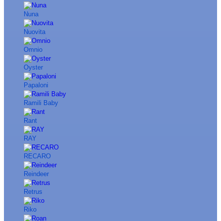
Nuna
Nuovita
Omnio
Oyster
Papaloni
Ramili Baby
Rant
RAY
RECARO
Reindeer
Retrus
Riko