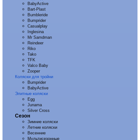
BabyActive
Bart-Plast
Bumbleride
Bumprider
Casualplay
Inglesina
Mr Samdman
Reindeer
Riko
Tako
TFK
Valco Baby
Zooper
Коляски для тройни
Bumprider
BabyActive
Элитные коляски
Egg
Junama
Silver Cross
Сезон
Зимние коляски
Летние коляски
Весенние
Мультисезонные