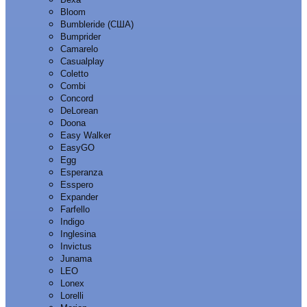
Bloom
Bumbleride (США)
Bumprider
Camarelo
Casualplay
Coletto
Combi
Concord
DeLorean
Doona
Easy Walker
EasyGO
Egg
Esperanza
Esspero
Expander
Farfello
Indigo
Inglesina
Invictus
Junama
LEO
Lonex
Lorelli