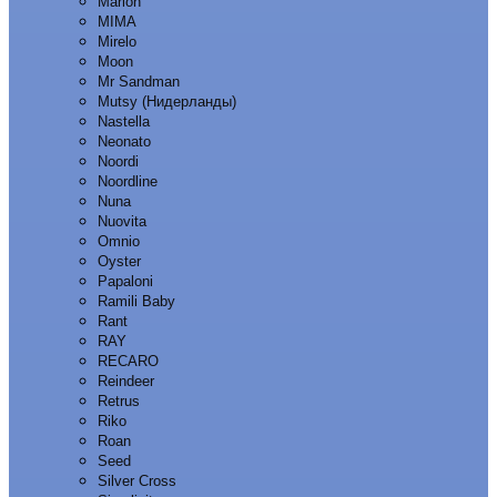
Marion
MIMA
Mirelo
Moon
Mr Sandman
Mutsy (Нидерланды)
Nastella
Neonato
Noordi
Noordline
Nuna
Nuovita
Omnio
Oyster
Papaloni
Ramili Baby
Rant
RAY
RECARO
Reindeer
Retrus
Riko
Roan
Seed
Silver Cross