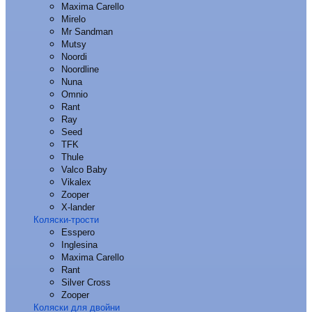
Maxima Carello
Mirelo
Mr Sandman
Mutsy
Noordi
Noordline
Nuna
Omnio
Rant
Ray
Seed
TFK
Thule
Valco Baby
Vikalex
Zooper
X-lander
Коляски-трости
Esspero
Inglesina
Maxima Carello
Rant
Silver Cross
Zooper
Коляски для двойни