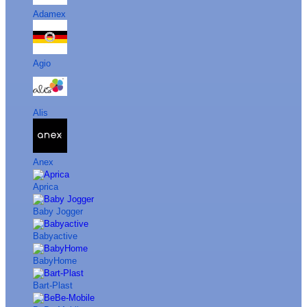
Adamex
Agio
Alis
Anex
Aprica
Baby Jogger
Babyactive
BabyHome
Bart-Plast