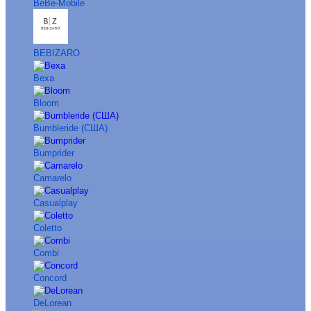
BeBe-Mobile
BEBIZARO
Bexa
Bloom
Bumbleride (США)
Bumprider
Camarelo
Casualplay
Coletto
Combi
Concord
DeLorean