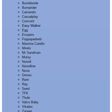
Bumbleride
Bumprider
Camarelo
Casualplay
Concord
Easy Walker
Egg
Esspero
Foppapadretti
Maxima Carello
Mirelo
Mr Sandman
Mutsy
Noordi
Noordline
Nuna
Omnio
Rant
Ray
Seed
TFK
Thule
Valco Baby
Vikalex
Zooper