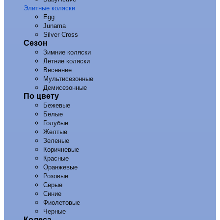
Элитные коляски
Egg
Junama
Silver Cross
Сезон
Зимние коляски
Летние коляски
Весенние
Мультисезонные
Демисезонные
По цвету
Бежевые
Белые
Голубые
Желтые
Зеленые
Коричневые
Красные
Оранжевые
Розовые
Серые
Синие
Фиолетовые
Черные
Колеса