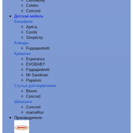
Casualplay
Coletto
Concord
Детская мебель
Колыбели
Aprica
Combi
Simplicity
Комоды
Foppapedretti
Кроватки
Esperanza
EVOBABY
Foppapedretti
Mr Sandman
Papaloni
Стулья для кормления
Bloom
Concord
Шезлонги
Concord
mamaRoo
Производители