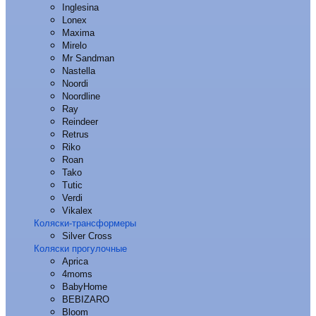
Inglesina
Lonex
Maxima
Mirelo
Mr Sandman
Nastella
Noordi
Noordline
Ray
Reindeer
Retrus
Riko
Roan
Tako
Tutic
Verdi
Vikalex
Коляски-трансформеры
Silver Cross
Коляски прогулочные
Aprica
4moms
BabyHome
BEBIZARO
Bloom