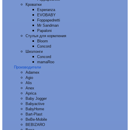
Кроватки
Esperanza
EVOBABY
Foppapedretti
Mr Sandman
Papaloni
Стулья для кормления
Bloom
Concord
Шезлонги
Concord
mamaRoo
Производители
Adamex
Agio
Alis
Anex
Aprica
Baby Jogger
Babyactive
BabyHome
Bart-Plast
BeBe-Mobile
BEBIZARO
Bexa