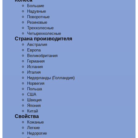
Большие
Надувные
Поворотные
Резиновые
Трехколесные
Четырехколесные
Страна производителя
Австралия
Европа
Великобритания
Германия
Испания
Италия
Нидерланды (Голландия)
Норвегия
Польша
США
Швеция
Япония
Китай
Свойства
Кожаные
Легкие
Недорогие