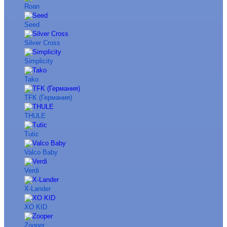
Roan
Seed
Silver Cross
Simplicity
Tako
TFK (Германия)
THULE
Tutic
Valco Baby
Verdi
X-Lander
XO KID
Zooper