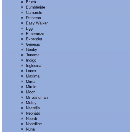
Bruca
Bumbleride
Camarelo
Delorean
Easy Walker
Egg
Esperanza
Expander
Genesis
Geoby
Junama
Indigo
Inglesina
Lonex
Maxima
Mima
Mirelo
Moon
Mr Sandman
Mutsy
Nastella
Neonato
Noordi
Noordline
Nuna