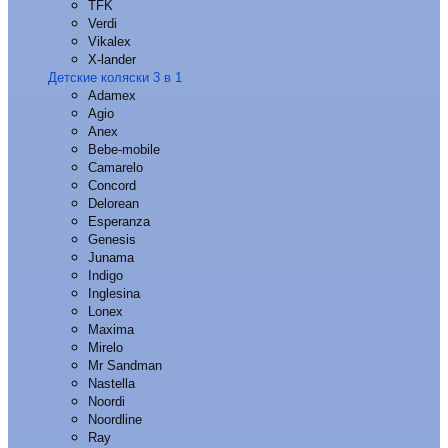
TFK
Verdi
Vikalex
X-lander
Детские коляски 3 в 1
Adamex
Agio
Anex
Bebe-mobile
Camarelo
Concord
Delorean
Esperanza
Genesis
Junama
Indigo
Inglesina
Lonex
Maxima
Mirelo
Mr Sandman
Nastella
Noordi
Noordline
Ray