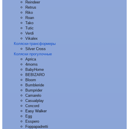
Reindeer
Retrus
Riko
Roan
Tako
Tutic
Verdi
Vikalex
Коляски-трансформеры
Silver Cross
Коляски прогулочные
Aprica
4moms
BabyHome
BEBIZARO
Bloom
Bumbleride
Bumprider
Camarelo
Casualplay
Concord
Easy Walker
Egg
Esspero
Foppapadretti