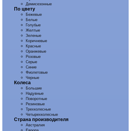
Демисезонные
По цвету
Бежевые
Белые
Голубые
Желтые
Зеленые
Коричневые
Красные
Оранжевые
Розовые
Серые
Синие
Фиолетовые
Черные
Колеса
Большие
Надувные
Поворотные
Резиновые
Трехколесные
Четырехколесные
Страна производителя
Австралия
Европа