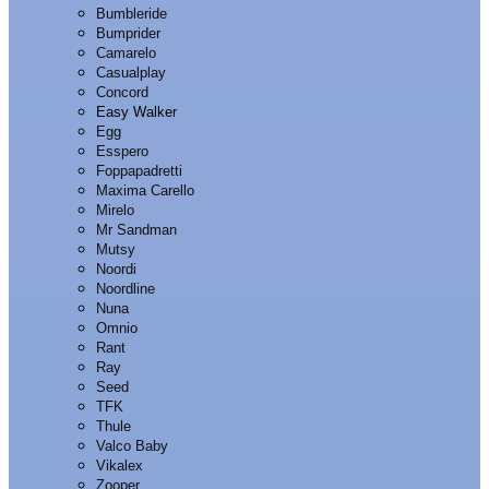
Bumbleride
Bumprider
Camarelo
Casualplay
Concord
Easy Walker
Egg
Esspero
Foppapadretti
Maxima Carello
Mirelo
Mr Sandman
Mutsy
Noordi
Noordline
Nuna
Omnio
Rant
Ray
Seed
TFK
Thule
Valco Baby
Vikalex
Zooper