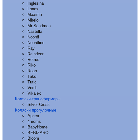
Inglesina
Lonex
Maxima
Mirelo
Mr Sandman
Nastella
Noordi
Noordline
Ray
Reindeer
Retrus
Riko
Roan
Tako
Tutic
Verdi
Vikalex
Коляски-трансформеры
Silver Cross
Коляски прогулочные
Aprica
4moms
BabyHome
BEBIZARO
Bloom