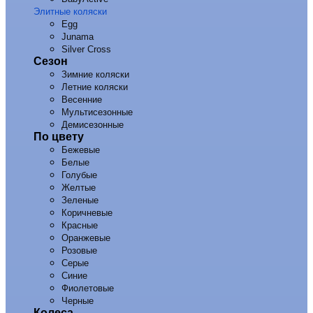
Элитные коляски
Egg
Junama
Silver Cross
Сезон
Зимние коляски
Летние коляски
Весенние
Мультисезонные
Демисезонные
По цвету
Бежевые
Белые
Голубые
Желтые
Зеленые
Коричневые
Красные
Оранжевые
Розовые
Серые
Синие
Фиолетовые
Черные
Колеса