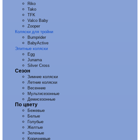
Riko
Tako
TFK
Valco Baby
Zooper
Коляски для тройни
Bumprider
BabyActive
Элитные коляски
Egg
Junama
Silver Cross
Сезон
Зимние коляски
Летние коляски
Весенние
Мультисезонные
Демисезонные
По цвету
Бежевые
Белые
Голубые
Желтые
Зеленые
Коричневые