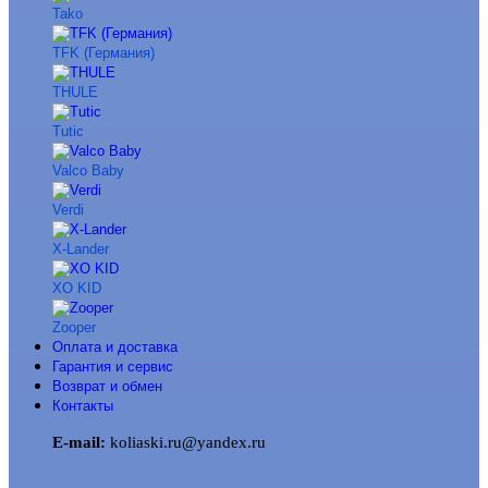
Tako
TFK (Германия)
THULE
Tutic
Valco Baby
Verdi
X-Lander
XO KID
Zooper
Оплата и доставка
Гарантия и сервис
Возврат и обмен
Контакты
E-mail:
koliaski.ru@yandex.ru