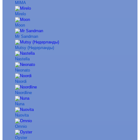
MIMA
Mirelo
Moon
Mr Sandman
Mutsy (Нидерланды)
Nastella
Neonato
Noordi
Noordline
Nuna
Nuovita
Omnio
Oyster