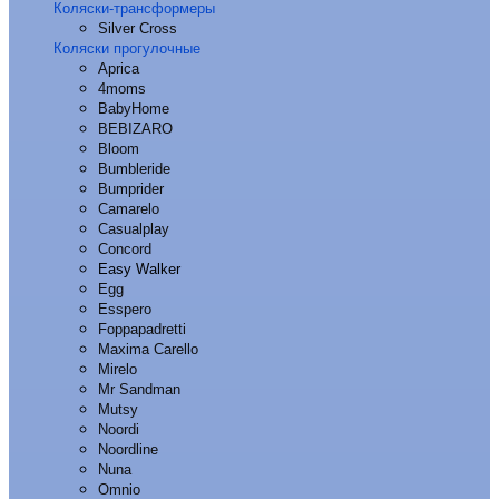
Коляски-трансформеры
Silver Cross
Коляски прогулочные
Aprica
4moms
BabyHome
BEBIZARO
Bloom
Bumbleride
Bumprider
Camarelo
Casualplay
Concord
Easy Walker
Egg
Esspero
Foppapadretti
Maxima Carello
Mirelo
Mr Sandman
Mutsy
Noordi
Noordline
Nuna
Omnio