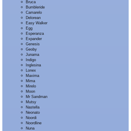
Bruca
Bumbleride
Camarelo
Delorean
Easy Walker
Egg
Esperanza
Expander
Genesis
Geoby
Junama
Indigo
Inglesina
Lonex
Maxima
Mima
Mirelo
Moon
Mr Sandman
Mutsy
Nastella
Neonato
Noordi
Noordline
Nuna