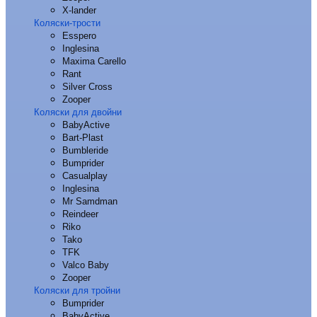
X-lander
Коляски-трости
Esspero
Inglesina
Maxima Carello
Rant
Silver Cross
Zooper
Коляски для двойни
BabyActive
Bart-Plast
Bumbleride
Bumprider
Casualplay
Inglesina
Mr Samdman
Reindeer
Riko
Tako
TFK
Valco Baby
Zooper
Коляски для тройни
Bumprider
BabyActive