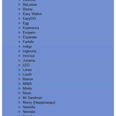
DeLorean
Doona
Easy Walker
EasyGO
Egg
Esperanza
Esspero
Expander
Farfello
Indigo
Inglesina
Invictus
Junama
LEO
Lonex
Lorelli
Marion
MIMA
Mirelo
Moon
Mr Sandman
Mutsy (Нидерланды)
Nastella
Neonato