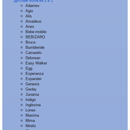
Детские коляски 2 в 1
Adamex
Agio
Alis
Amadeus
Anex
Bebe-mobile
BEBIZARO
Bruca
Bumbleride
Camarelo
Delorean
Easy Walker
Egg
Esperanza
Expander
Genesis
Geoby
Junama
Indigo
Inglesina
Lonex
Maxima
Mima
Mirelo