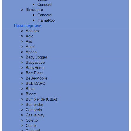
Concord
Шезлонги
Concord
mamaRoo
Производители
Adamex
Agio
Alis
Anex
Aprica
Baby Jogger
Babyactive
BabyHome
Bart-Plast
BeBe-Mobile
BEBIZARO
Bexa
Bloom
Bumbleride (США)
Bumprider
Camarelo
Casualplay
Coletto
Combi
Concord