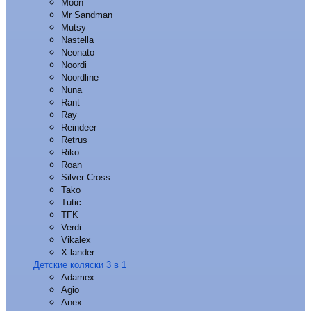
Moon
Mr Sandman
Mutsy
Nastella
Neonato
Noordi
Noordline
Nuna
Rant
Ray
Reindeer
Retrus
Riko
Roan
Silver Cross
Tako
Tutic
TFK
Verdi
Vikalex
X-lander
Детские коляски 3 в 1
Adamex
Agio
Anex