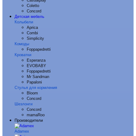
Casualplay
Coletto
Concord
Детская мебель
Колыбели
Aprica
Combi
Simplicity
Комоды
Foppapedretti
Кроватки
Esperanza
EVOBABY
Foppapedretti
Mr Sandman
Papaloni
Стулья для кормления
Bloom
Concord
Шезлонги
Concord
mamaRoo
Производители
Adamex