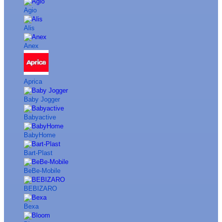
Agio
Alis
Anex
Aprica
Baby Jogger
Babyactive
BabyHome
Bart-Plast
BeBe-Mobile
BEBIZARO
Bexa