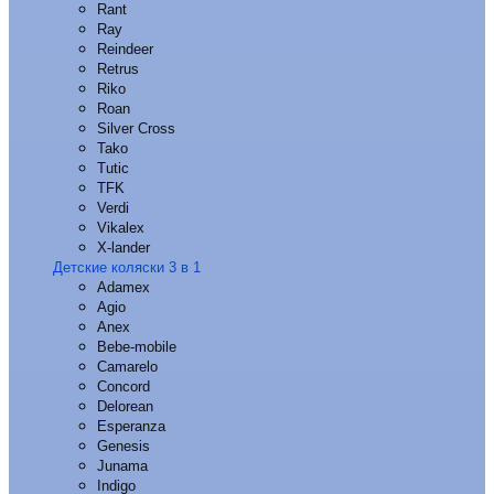
Rant
Ray
Reindeer
Retrus
Riko
Roan
Silver Cross
Tako
Tutic
TFK
Verdi
Vikalex
X-lander
Детские коляски 3 в 1
Adamex
Agio
Anex
Bebe-mobile
Camarelo
Concord
Delorean
Esperanza
Genesis
Junama
Indigo