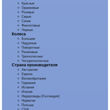
Красные
Оранжевые
Розовые
Серые
Синие
Фиолетовые
Черные
Колеса
Большие
Надувные
Поворотные
Резиновые
Трехколесные
Четырехколесные
Страна производителя
Австралия
Европа
Великобритания
Германия
Испания
Италия
Нидерланды (Голландия)
Норвегия
Польша
США