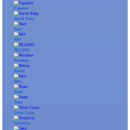
Papaloni
Ramili Baby
Rant
RAY
RECARO
Reindeer
Retrus
Riko
Roan
Seed
Silver Cross
Simplicity