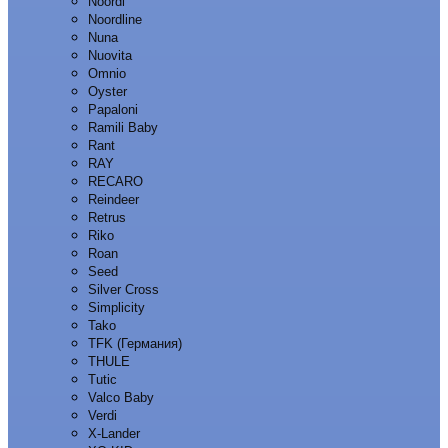
Noordi
Noordline
Nuna
Nuovita
Omnio
Oyster
Papaloni
Ramili Baby
Rant
RAY
RECARO
Reindeer
Retrus
Riko
Roan
Seed
Silver Cross
Simplicity
Tako
TFK (Германия)
THULE
Tutic
Valco Baby
Verdi
X-Lander