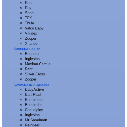
Rant
Ray
Seed
TFK
Thule
Valco Baby
Vikalex
Zooper
X-lander
Коляски-трости
Esspero
Inglesina
Maxima Carello
Rant
Silver Cross
Zooper
Коляски для двойни
BabyActive
Bart-Plast
Bumbleride
Bumprider
Casualplay
Inglesina
Mr Samdman
Reindeer