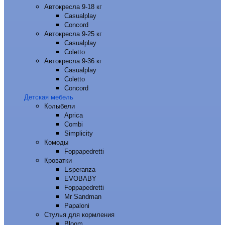
Автокресла 9-18 кг
Casualplay
Concord
Автокресла 9-25 кг
Casualplay
Coletto
Автокресла 9-36 кг
Casualplay
Coletto
Concord
Детская мебель
Колыбели
Aprica
Combi
Simplicity
Комоды
Foppapedretti
Кроватки
Esperanza
EVOBABY
Foppapedretti
Mr Sandman
Papaloni
Стулья для кормления
Bloom