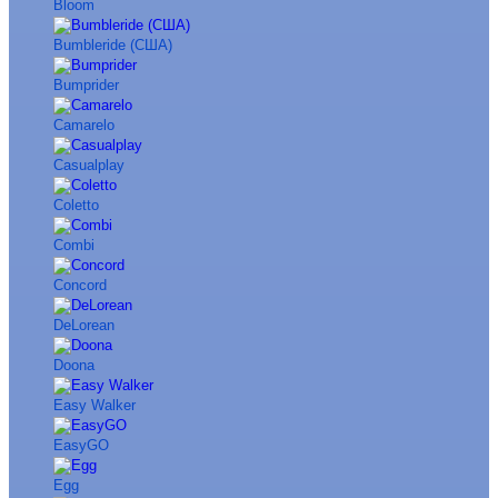
Bloom
Bumbleride (США)
Bumprider
Camarelo
Casualplay
Coletto
Combi
Concord
DeLorean
Doona
Easy Walker
EasyGO
Egg