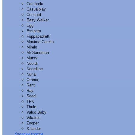
Camarelo
Casualplay
Concord
Easy Walker
Egg
Esspero
Foppapadretti
Maxima Carello
Mirelo
Mr Sandman
Mutsy
Noordi
Noordline
Nuna
Omnio
Rant
Ray
Seed
TFK
Thule
Valco Baby
Vikalex
Zooper
X-lander
Коляски-трости