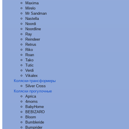
Maxima
Mirelo
Mr Sandman
Nastella
Noordi
Noordline
Ray
Reindeer
Retrus
Riko
Roan
Tako
Tutic
Verdi
Vikalex
Коляски-трансформеры
Silver Cross
Коляски прогулочные
Aprica
4moms
BabyHome
BEBIZARO
Bloom
Bumbleride
Bumprider