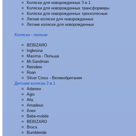
Коляски для новорожденных 3 в 1
Коляски для новорожденных трансформеры
Коляски для новорожденных трехколесные
Легкие коляски для новорожденных
Летние коляски для новорожденных
Коляски - люльки
BEBIZARO
Inglesina
Maxima - Польша
Mr.Sandman
Reindeer
Roan
Silver Cross - Великобритания
Детские коляски 2 в 1
Adamex
Agio
Alis
Amadeus
Anex
Bebe-mobile
BEBIZARO
Bruca
Bumbleride