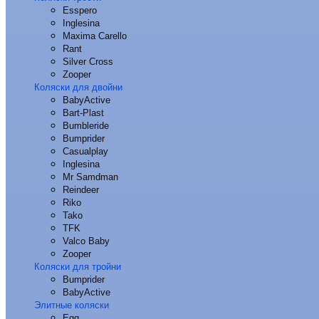
Esspero
Inglesina
Maxima Carello
Rant
Silver Cross
Zooper
Коляски для двойни
BabyActive
Bart-Plast
Bumbleride
Bumprider
Casualplay
Inglesina
Mr Samdman
Reindeer
Riko
Tako
TFK
Valco Baby
Zooper
Коляски для тройни
Bumprider
BabyActive
Элитные коляски
Egg