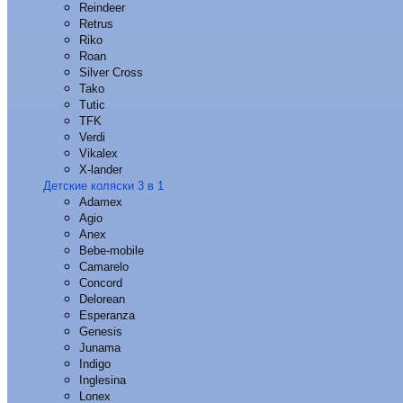
Reindeer
Retrus
Riko
Roan
Silver Cross
Tako
Tutic
TFK
Verdi
Vikalex
X-lander
Детские коляски 3 в 1
Adamex
Agio
Anex
Bebe-mobile
Camarelo
Concord
Delorean
Esperanza
Genesis
Junama
Indigo
Inglesina
Lonex