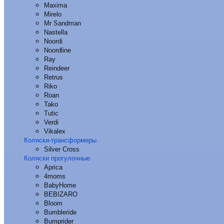
Maxima
Mirelo
Mr Sandman
Nastella
Noordi
Noordline
Ray
Reindeer
Retrus
Riko
Roan
Tako
Tutic
Verdi
Vikalex
Коляски-трансформеры
Silver Cross
Коляски прогулочные
Aprica
4moms
BabyHome
BEBIZARO
Bloom
Bumbleride
Bumprider