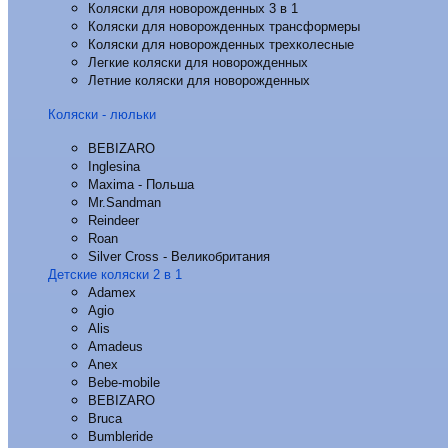
Коляски для новорожденных 3 в 1
Коляски для новорожденных трансформеры
Коляски для новорожденных трехколесные
Легкие коляски для новорожденных
Летние коляски для новорожденных
Коляски - люльки
BEBIZARO
Inglesina
Maxima - Польша
Mr.Sandman
Reindeer
Roan
Silver Cross - Великобритания
Детские коляски 2 в 1
Adamex
Agio
Alis
Amadeus
Anex
Bebe-mobile
BEBIZARO
Bruca
Bumbleride