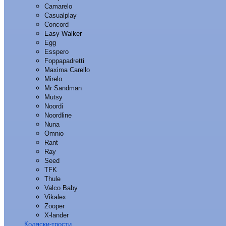
Camarelo
Casualplay
Concord
Easy Walker
Egg
Esspero
Foppapadretti
Maxima Carello
Mirelo
Mr Sandman
Mutsy
Noordi
Noordline
Nuna
Omnio
Rant
Ray
Seed
TFK
Thule
Valco Baby
Vikalex
Zooper
X-lander
Коляски-трости