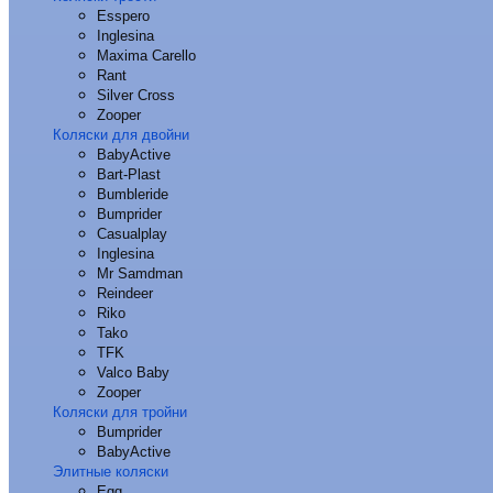
Esspero
Inglesina
Maxima Carello
Rant
Silver Cross
Zooper
Коляски для двойни
BabyActive
Bart-Plast
Bumbleride
Bumprider
Casualplay
Inglesina
Mr Samdman
Reindeer
Riko
Tako
TFK
Valco Baby
Zooper
Коляски для тройни
Bumprider
BabyActive
Элитные коляски
Egg