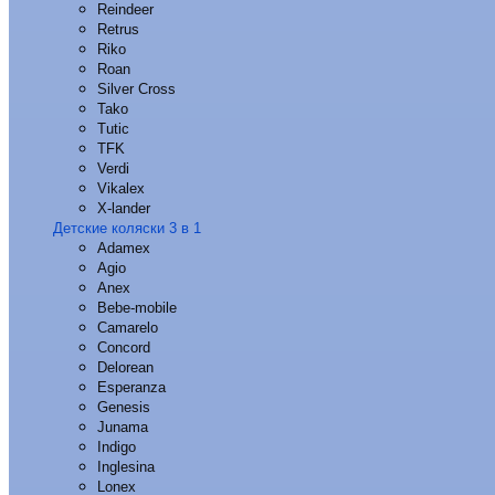
Reindeer
Retrus
Riko
Roan
Silver Cross
Tako
Tutic
TFK
Verdi
Vikalex
X-lander
Детские коляски 3 в 1
Adamex
Agio
Anex
Bebe-mobile
Camarelo
Concord
Delorean
Esperanza
Genesis
Junama
Indigo
Inglesina
Lonex