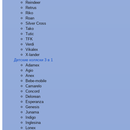
Reindeer
Retrus
Riko
Roan
Silver Cross
Tako
Tutic
TFK
Verdi
Vikalex
X-lander
Детские коляски 3 в 1
Adamex
Agio
Anex
Bebe-mobile
Camarelo
Concord
Delorean
Esperanza
Genesis
Junama
Indigo
Inglesina
Lonex