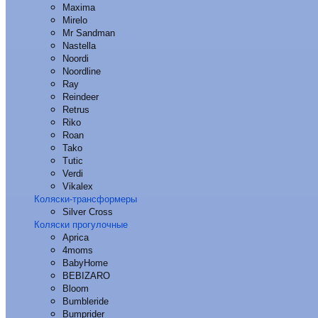
Maxima
Mirelo
Mr Sandman
Nastella
Noordi
Noordline
Ray
Reindeer
Retrus
Riko
Roan
Tako
Tutic
Verdi
Vikalex
Коляски-трансформеры
Silver Cross
Коляски прогулочные
Aprica
4moms
BabyHome
BEBIZARO
Bloom
Bumbleride
Bumprider