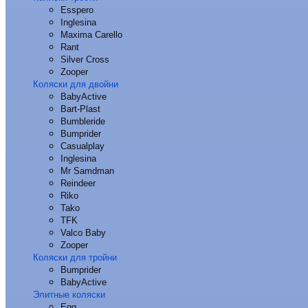
Esspero
Inglesina
Maxima Carello
Rant
Silver Cross
Zooper
Коляски для двойни
BabyActive
Bart-Plast
Bumbleride
Bumprider
Casualplay
Inglesina
Mr Samdman
Reindeer
Riko
Tako
TFK
Valco Baby
Zooper
Коляски для тройни
Bumprider
BabyActive
Элитные коляски
Egg