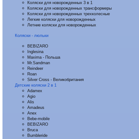
Коляски для новорожденных 3 в 1
Коляски для новорожденных трансформеры
Коляски для новорожденных трехколесные
Легкие коляски для новорожденных
Летние коляски для новорожденных
Коляски - люльки
BEBIZARO
Inglesina
Maxima - Польша
Mr.Sandman
Reindeer
Roan
Silver Cross - Великобритания
Детские коляски 2 в 1
Adamex
Agio
Alis
Amadeus
Anex
Bebe-mobile
BEBIZARO
Bruca
Bumbleride