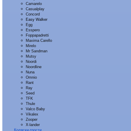
Camarelo
Casualplay
Concord
Easy Walker
Egg
Esspero
Foppapadretti
Maxima Carello
Mirelo
Mr Sandman
Mutsy
Noordi
Noordline
Nuna
Omnio
Rant
Ray
Seed
TFK
Thule
Valco Baby
Vikalex
Zooper
X-lander
Коляски-трости