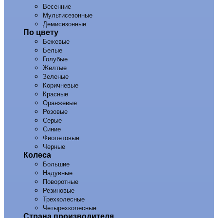
Весенние
Мультисезонные
Демисезонные
По цвету
Бежевые
Белые
Голубые
Желтые
Зеленые
Коричневые
Красные
Оранжевые
Розовые
Серые
Синие
Фиолетовые
Черные
Колеса
Большие
Надувные
Поворотные
Резиновые
Трехколесные
Четырехколесные
Страна производителя