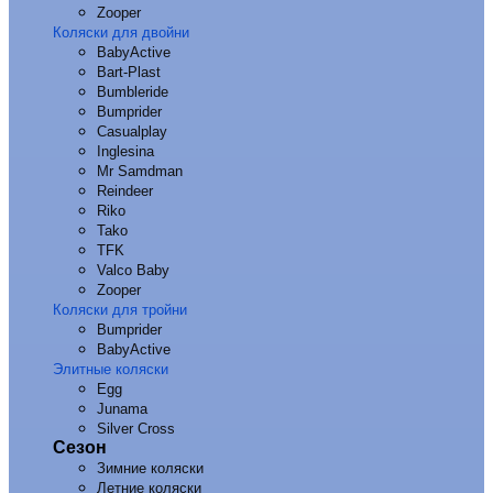
Zooper
Коляски для двойни
BabyActive
Bart-Plast
Bumbleride
Bumprider
Casualplay
Inglesina
Mr Samdman
Reindeer
Riko
Tako
TFK
Valco Baby
Zooper
Коляски для тройни
Bumprider
BabyActive
Элитные коляски
Egg
Junama
Silver Cross
Сезон
Зимние коляски
Летние коляски