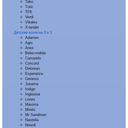
Tako
Tutic
TFK
Verdi
Vikalex
X-lander
Детские коляски 3 в 1
Adamex
Agio
Anex
Bebe-mobile
Camarelo
Concord
Delorean
Esperanza
Genesis
Junama
Indigo
Inglesina
Lonex
Maxima
Mirelo
Mr Sandman
Nastella
Noordi