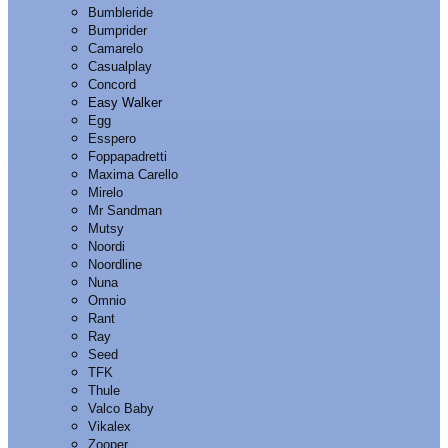
Bumbleride
Bumprider
Camarelo
Casualplay
Concord
Easy Walker
Egg
Esspero
Foppapadretti
Maxima Carello
Mirelo
Mr Sandman
Mutsy
Noordi
Noordline
Nuna
Omnio
Rant
Ray
Seed
TFK
Thule
Valco Baby
Vikalex
Zooper