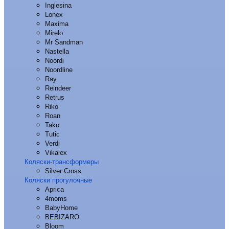
Inglesina
Lonex
Maxima
Mirelo
Mr Sandman
Nastella
Noordi
Noordline
Ray
Reindeer
Retrus
Riko
Roan
Tako
Tutic
Verdi
Vikalex
Коляски-трансформеры
Silver Cross
Коляски прогулочные
Aprica
4moms
BabyHome
BEBIZARO
Bloom