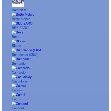
Bart-Plast
BeBe-Mobile
BEBIZARO
Bexa
Bloom
Bumbleride (США)
Bumprider
Camarelo
Casualplay
Coletto
Combi
Concord