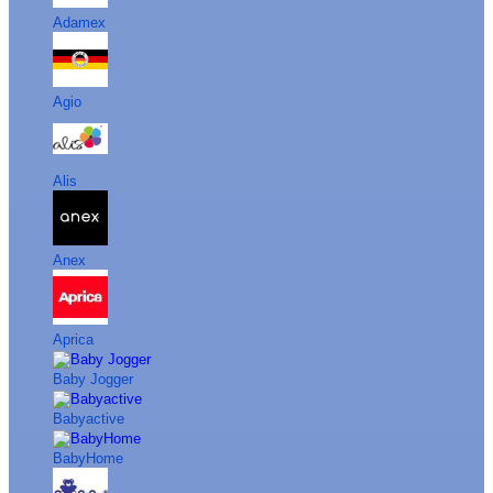
Adamex
Agio
Alis
Anex
Aprica
Baby Jogger
Babyactive
BabyHome