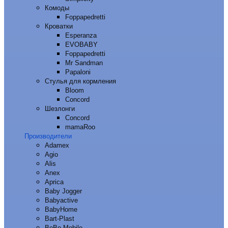
Комоды
Foppapedretti
Кроватки
Esperanza
EVOBABY
Foppapedretti
Mr Sandman
Papaloni
Стулья для кормления
Bloom
Concord
Шезлонги
Concord
mamaRoo
Производители
Adamex
Agio
Alis
Anex
Aprica
Baby Jogger
Babyactive
BabyHome
Bart-Plast
BeBe-Mobile