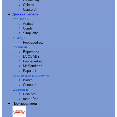
Casualplay
Coletto
Concord
Детская мебель
Колыбели
Aprica
Combi
Simplicity
Комоды
Foppapedretti
Кроватки
Esperanza
EVOBABY
Foppapedretti
Mr Sandman
Papaloni
Стулья для кормления
Bloom
Concord
Шезлонги
Concord
mamaRoo
Производители