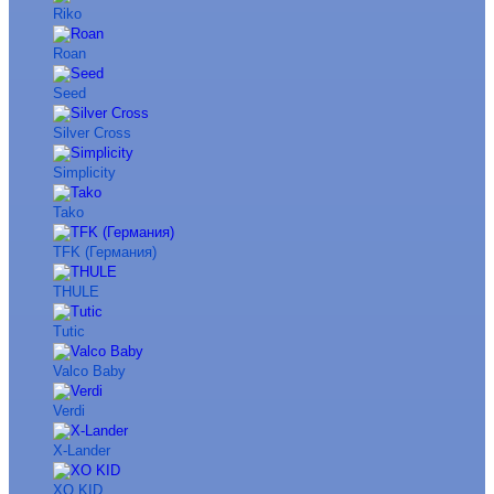
Riko
Roan
Seed
Silver Cross
Simplicity
Tako
TFK (Германия)
THULE
Tutic
Valco Baby
Verdi
X-Lander
XO KID