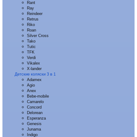
Rant
Ray
Reindeer
Retrus
Riko
Roan
Silver Cross
Tako
Tutic
TFK
Verdi
Vikalex
X-lander
Детские коляски 3 в 1
Adamex
Agio
Anex
Bebe-mobile
Camarelo
Concord
Delorean
Esperanza
Genesis
Junama
Indigo