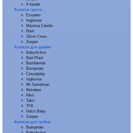
X-lander
Коляски-трости
Esspero
Inglesina
Maxima Carello
Rant
Silver Cross
Zooper
Коляски для двойни
BabyActive
Bart-Plast
Bumbleride
Bumprider
Casualplay
Inglesina
Mr Samdman
Reindeer
Riko
Tako
TFK
Valco Baby
Zooper
Коляски для тройни
Bumprider
BabyActive