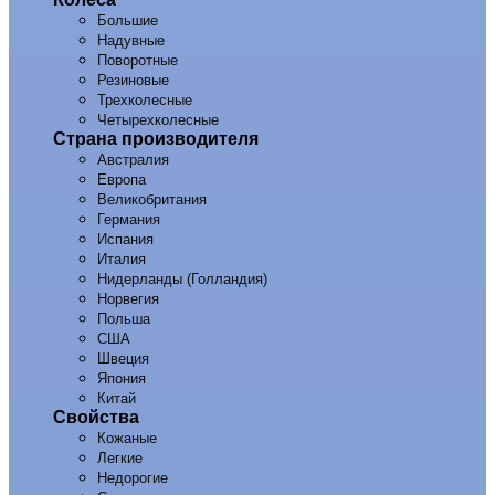
Большие
Надувные
Поворотные
Резиновые
Трехколесные
Четырехколесные
Страна производителя
Австралия
Европа
Великобритания
Германия
Испания
Италия
Нидерланды (Голландия)
Норвегия
Польша
США
Швеция
Япония
Китай
Свойства
Кожаные
Легкие
Недорогие