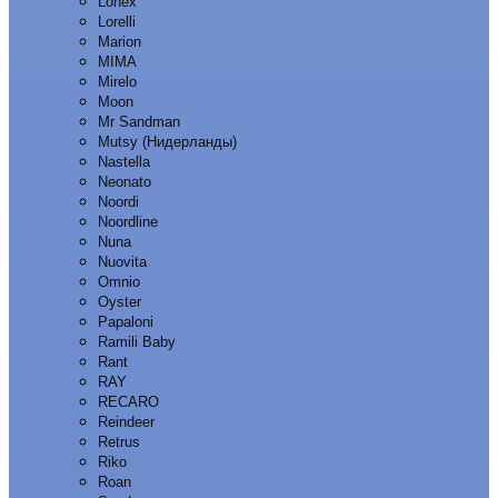
Lonex
Lorelli
Marion
MIMA
Mirelo
Moon
Mr Sandman
Mutsy (Нидерланды)
Nastella
Neonato
Noordi
Noordline
Nuna
Nuovita
Omnio
Oyster
Papaloni
Ramili Baby
Rant
RAY
RECARO
Reindeer
Retrus
Riko
Roan