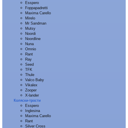
Esspero
Foppapadretti
Maxima Carello
Mirelo
Mr Sandman
Mutsy
Noordi
Noordline
Nuna
Omnio
Rant
Ray
Seed
TFK
Thule
Valco Baby
Vikalex
Zooper
X-lander
Коляски-трости
Esspero
Inglesina
Maxima Carello
Rant
Silver Cross