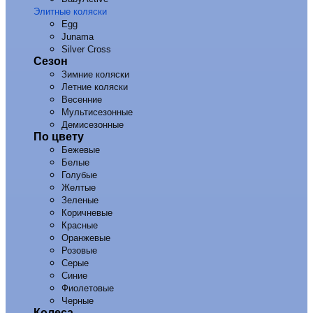
Элитные коляски
Egg
Junama
Silver Cross
Сезон
Зимние коляски
Летние коляски
Весенние
Мультисезонные
Демисезонные
По цвету
Бежевые
Белые
Голубые
Желтые
Зеленые
Коричневые
Красные
Оранжевые
Розовые
Серые
Синие
Фиолетовые
Черные
Колеса