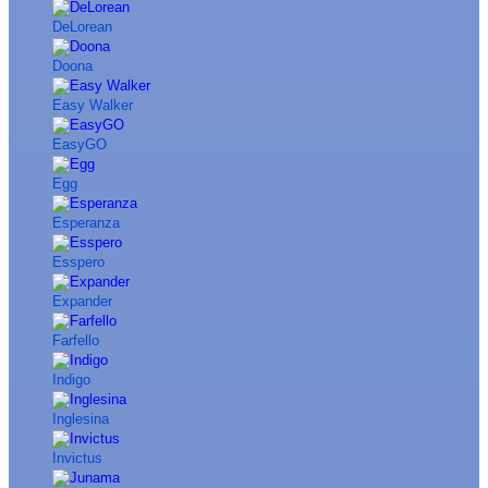
DeLorean
Doona
Easy Walker
EasyGO
Egg
Esperanza
Esspero
Expander
Farfello
Indigo
Inglesina
Invictus