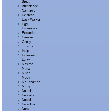
Bruca
Bumbleride
Camarelo
Delorean
Easy Walker
Egg
Esperanza
Expander
Genesis
Geoby
Junama
Indigo
Inglesina
Lonex
Maxima
Mima
Mirelo
Moon
Mr Sandman
Mutsy
Nastella
Neonato
Noordi
Noordline
Nuna