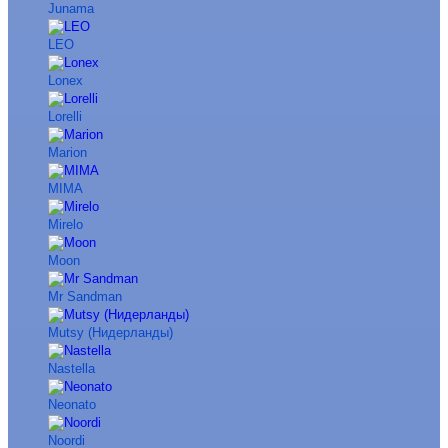
Junama
LEO
Lonex
Lorelli
Marion
MIMA
Mirelo
Moon
Mr Sandman
Mutsy (Нидерланды)
Nastella
Neonato
Noordi