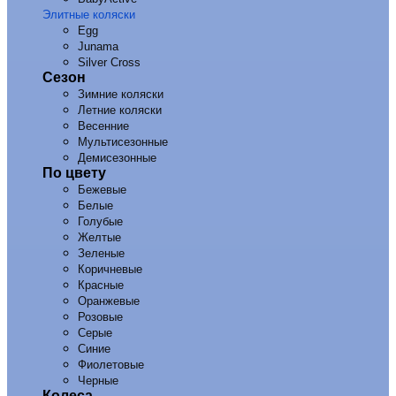
Элитные коляски
Egg
Junama
Silver Cross
Сезон
Зимние коляски
Летние коляски
Весенние
Мультисезонные
Демисезонные
По цвету
Бежевые
Белые
Голубые
Желтые
Зеленые
Коричневые
Красные
Оранжевые
Розовые
Серые
Синие
Фиолетовые
Черные
Колеса