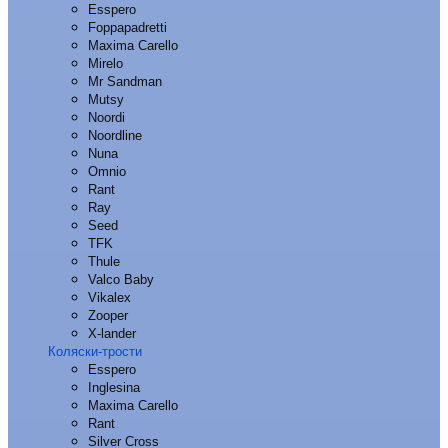
Esspero
Foppapadretti
Maxima Carello
Mirelo
Mr Sandman
Mutsy
Noordi
Noordline
Nuna
Omnio
Rant
Ray
Seed
TFK
Thule
Valco Baby
Vikalex
Zooper
X-lander
Коляски-трости
Esspero
Inglesina
Maxima Carello
Rant
Silver Cross