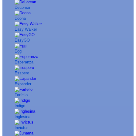
DeLorean
Doona
Easy Walker
EasyGO
Egg
Esperanza
Esspero
Expander
Farfello
Indigo
Inglesina
Invictus