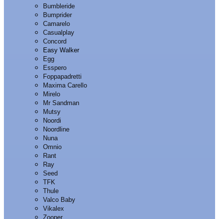
Bumbleride
Bumprider
Camarelo
Casualplay
Concord
Easy Walker
Egg
Esspero
Foppapadretti
Maxima Carello
Mirelo
Mr Sandman
Mutsy
Noordi
Noordline
Nuna
Omnio
Rant
Ray
Seed
TFK
Thule
Valco Baby
Vikalex
Zooper