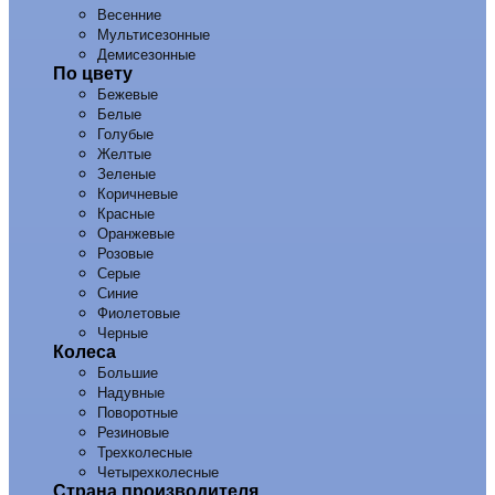
Весенние
Мультисезонные
Демисезонные
По цвету
Бежевые
Белые
Голубые
Желтые
Зеленые
Коричневые
Красные
Оранжевые
Розовые
Серые
Синие
Фиолетовые
Черные
Колеса
Большие
Надувные
Поворотные
Резиновые
Трехколесные
Четырехколесные
Страна производителя