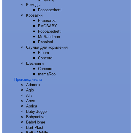
Комоды
Foppapedretti
Кроватки
Esperanza
EVOBABY
Foppapedretti
Mr Sandman
Papaloni
Стулья для кормления
Bloom
Concord
Шезлонги
Concord
mamaRoo
Производители
Adamex
Agio
Alis
Anex
Aprica
Baby Jogger
Babyactive
BabyHome
Bart-Plast
BeBe-Mobile