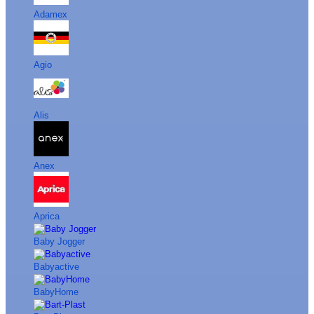
Adamex
Agio
Alis
Anex
Aprica
Baby Jogger
Babyactive
BabyHome