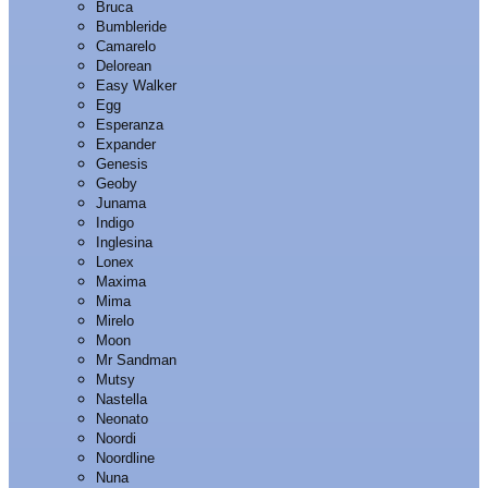
Bruca
Bumbleride
Camarelo
Delorean
Easy Walker
Egg
Esperanza
Expander
Genesis
Geoby
Junama
Indigo
Inglesina
Lonex
Maxima
Mima
Mirelo
Moon
Mr Sandman
Mutsy
Nastella
Neonato
Noordi
Noordline
Nuna