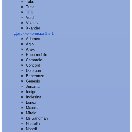
Tako
Tutic
TFK
Verdi
Vikalex
X-lander
Детские коляски 3 в 1
Adamex
Agio
Anex
Bebe-mobile
Camarelo
Concord
Delorean
Esperanza
Genesis
Junama
Indigo
Inglesina
Lonex
Maxima
Mirelo
Mr Sandman
Nastella
Noordi