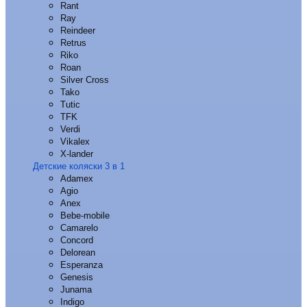
Rant
Ray
Reindeer
Retrus
Riko
Roan
Silver Cross
Tako
Tutic
TFK
Verdi
Vikalex
X-lander
Детские коляски 3 в 1
Adamex
Agio
Anex
Bebe-mobile
Camarelo
Concord
Delorean
Esperanza
Genesis
Junama
Indigo