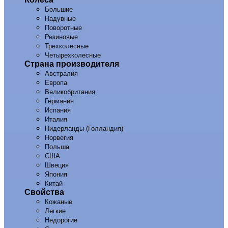
Большие
Надувные
Поворотные
Резиновые
Трехколесные
Четырехколесные
Страна производителя
Австралия
Европа
Великобритания
Германия
Испания
Италия
Нидерланды (Голландия)
Норвегия
Польша
США
Швеция
Япония
Китай
Свойства
Кожаные
Легкие
Недорогие