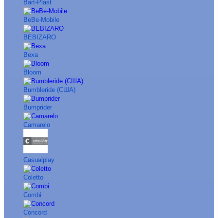
Bart-Plast
BeBe-Mobile
BEBIZARO
Bexa
Bloom
Bumbleride (США)
Bumprider
Camarelo
Casualplay
Coletto
Combi
Concord