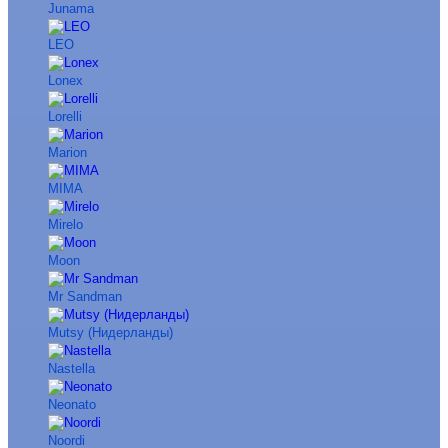
Junama
LEO
Lonex
Lorelli
Marion
MIMA
Mirelo
Moon
Mr Sandman
Mutsy (Нидерланды)
Nastella
Neonato
Noordi