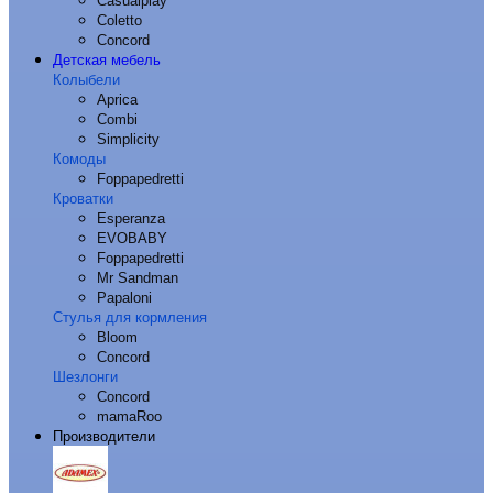
Casualplay
Coletto
Concord
Детская мебель
Колыбели
Aprica
Combi
Simplicity
Комоды
Foppapedretti
Кроватки
Esperanza
EVOBABY
Foppapedretti
Mr Sandman
Papaloni
Стулья для кормления
Bloom
Concord
Шезлонги
Concord
mamaRoo
Производители