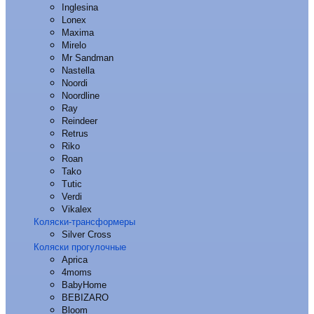
Inglesina
Lonex
Maxima
Mirelo
Mr Sandman
Nastella
Noordi
Noordline
Ray
Reindeer
Retrus
Riko
Roan
Tako
Tutic
Verdi
Vikalex
Коляски-трансформеры
Silver Cross
Коляски прогулочные
Aprica
4moms
BabyHome
BEBIZARO
Bloom