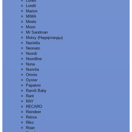
Lonex
Lorelli
Marion
MIMA
Mirelo
Moon
Mr Sandman
Mutsy (Нидерланды)
Nastella
Neonato
Noordi
Noordline
Nuna
Nuovita
Omnio
Oyster
Papaloni
Ramili Baby
Rant
RAY
RECARO
Reindeer
Retrus
Riko
Roan