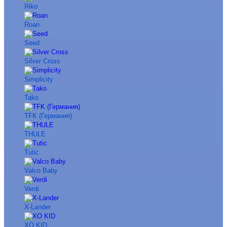
Riko
Roan
Seed
Silver Cross
Simplicity
Tako
TFK (Германия)
THULE
Tutic
Valco Baby
Verdi
X-Lander
XO KID