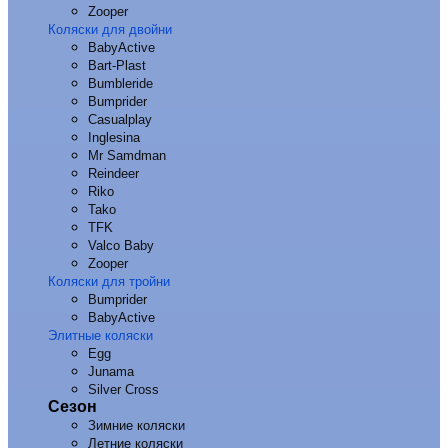
Zooper
Коляски для двойни
BabyActive
Bart-Plast
Bumbleride
Bumprider
Casualplay
Inglesina
Mr Samdman
Reindeer
Riko
Tako
TFK
Valco Baby
Zooper
Коляски для тройни
Bumprider
BabyActive
Элитные коляски
Egg
Junama
Silver Cross
Сезон
Зимние коляски
Летние коляски