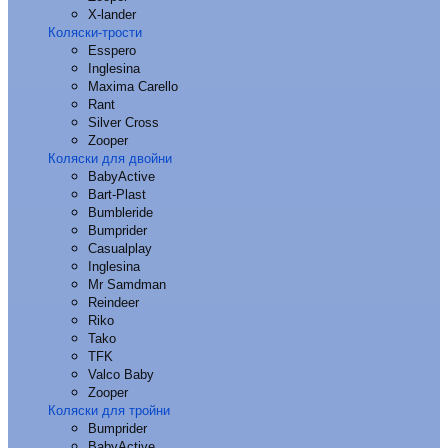
X-lander
Коляски-трости
Esspero
Inglesina
Maxima Carello
Rant
Silver Cross
Zooper
Коляски для двойни
BabyActive
Bart-Plast
Bumbleride
Bumprider
Casualplay
Inglesina
Mr Samdman
Reindeer
Riko
Tako
TFK
Valco Baby
Zooper
Коляски для тройни
Bumprider
BabyActive