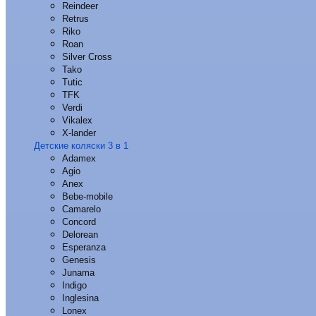
Reindeer
Retrus
Riko
Roan
Silver Cross
Tako
Tutic
TFK
Verdi
Vikalex
X-lander
Детские коляски 3 в 1
Adamex
Agio
Anex
Bebe-mobile
Camarelo
Concord
Delorean
Esperanza
Genesis
Junama
Indigo
Inglesina
Lonex