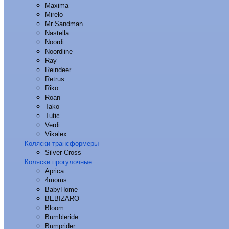
Maxima
Mirelo
Mr Sandman
Nastella
Noordi
Noordline
Ray
Reindeer
Retrus
Riko
Roan
Tako
Tutic
Verdi
Vikalex
Коляски-трансформеры
Silver Cross
Коляски прогулочные
Aprica
4moms
BabyHome
BEBIZARO
Bloom
Bumbleride
Bumprider