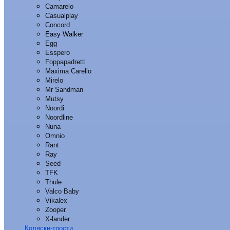
Camarelo
Casualplay
Concord
Easy Walker
Egg
Esspero
Foppapadretti
Maxima Carello
Mirelo
Mr Sandman
Mutsy
Noordi
Noordline
Nuna
Omnio
Rant
Ray
Seed
TFK
Thule
Valco Baby
Vikalex
Zooper
X-lander
Коляски-трости