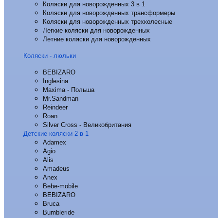
Коляски для новорожденных 3 в 1
Коляски для новорожденных трансформеры
Коляски для новорожденных трехколесные
Легкие коляски для новорожденных
Летние коляски для новорожденных
Коляски - люльки
BEBIZARO
Inglesina
Maxima - Польша
Mr.Sandman
Reindeer
Roan
Silver Cross - Великобритания
Детские коляски 2 в 1
Adamex
Agio
Alis
Amadeus
Anex
Bebe-mobile
BEBIZARO
Bruca
Bumbleride