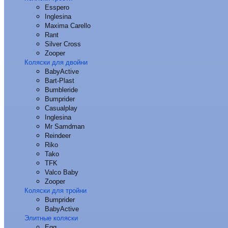
Esspero
Inglesina
Maxima Carello
Rant
Silver Cross
Zooper
Коляски для двойни
BabyActive
Bart-Plast
Bumbleride
Bumprider
Casualplay
Inglesina
Mr Samdman
Reindeer
Riko
Tako
TFK
Valco Baby
Zooper
Коляски для тройни
Bumprider
BabyActive
Элитные коляски
Egg