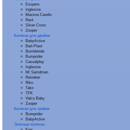
Esspero
Inglesina
Maxima Carello
Rant
Silver Cross
Zooper
Коляски для двойни
BabyActive
Bart-Plast
Bumbleride
Bumprider
Casualplay
Inglesina
Mr Samdman
Reindeer
Riko
Tako
TFK
Valco Baby
Zooper
Коляски для тройни
Bumprider
BabyActive
Элитные коляски
Egg