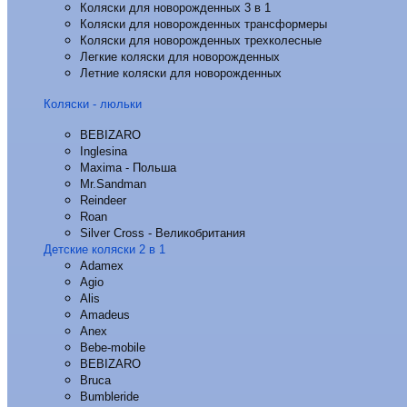
Коляски для новорожденных 3 в 1
Коляски для новорожденных трансформеры
Коляски для новорожденных трехколесные
Легкие коляски для новорожденных
Летние коляски для новорожденных
Коляски - люльки
BEBIZARO
Inglesina
Maxima - Польша
Mr.Sandman
Reindeer
Roan
Silver Cross - Великобритания
Детские коляски 2 в 1
Adamex
Agio
Alis
Amadeus
Anex
Bebe-mobile
BEBIZARO
Bruca
Bumbleride