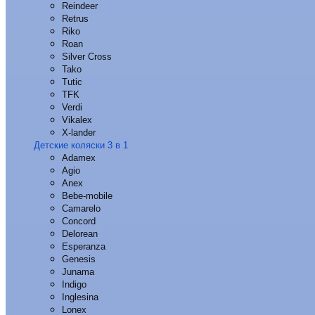
Reindeer
Retrus
Riko
Roan
Silver Cross
Tako
Tutic
TFK
Verdi
Vikalex
X-lander
Детские коляски 3 в 1
Adamex
Agio
Anex
Bebe-mobile
Camarelo
Concord
Delorean
Esperanza
Genesis
Junama
Indigo
Inglesina
Lonex