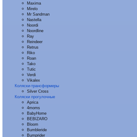
Maxima
Mirelo
Mr Sandman
Nastella
Noordi
Noordline
Ray
Reindeer
Retrus
Riko
Roan
Tako
Tutic
Verdi
Vikalex
Коляски-трансформеры
Silver Cross
Коляски прогулочные
Aprica
4moms
BabyHome
BEBIZARO
Bloom
Bumbleride
Bumprider