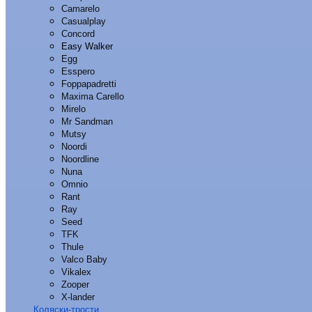
Camarelo
Casualplay
Concord
Easy Walker
Egg
Esspero
Foppapadretti
Maxima Carello
Mirelo
Mr Sandman
Mutsy
Noordi
Noordline
Nuna
Omnio
Rant
Ray
Seed
TFK
Thule
Valco Baby
Vikalex
Zooper
X-lander
Коляски-трости