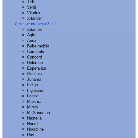
TFK
Verdi
Vikalex
X-lander
Детские коляски 3 в 1
Adamex
Agio
Anex
Bebe-mobile
Camarelo
Concord
Delorean
Esperanza
Genesis
Junama
Indigo
Inglesina
Lonex
Maxima
Mirelo
Mr Sandman
Nastella
Noordi
Noordline
Ray