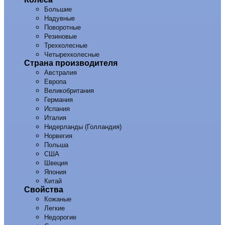
Большие
Надувные
Поворотные
Резиновые
Трехколесные
Четырехколесные
Страна производителя
Австралия
Европа
Великобритания
Германия
Испания
Италия
Нидерланды (Голландия)
Норвегия
Польша
США
Швеция
Япония
Китай
Свойства
Кожаные
Легкие
Недорогие