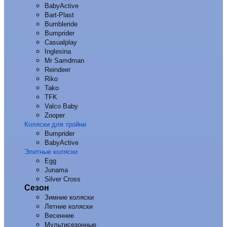
BabyActive
Bart-Plast
Bumbleride
Bumprider
Casualplay
Inglesina
Mr Samdman
Reindeer
Riko
Tako
TFK
Valco Baby
Zooper
Коляски для тройни
Bumprider
BabyActive
Элитные коляски
Egg
Junama
Silver Cross
Сезон
Зимние коляски
Летние коляски
Весенние
Мультисезонные