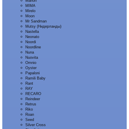
Marion
MIMA
Mirelo
Moon
Mr Sandman
Mutsy (Нидерланды)
Nastella
Neonato
Noordi
Noordline
Nuna
Nuovita
Omnio
Oyster
Papaloni
Ramili Baby
Rant
RAY
RECARO
Reindeer
Retrus
Riko
Roan
Seed
Silver Cross