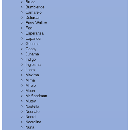
Bruca
Bumbleride
Camarelo
Delorean
Easy Walker
Egg
Esperanza
Expander
Genesis
Geoby
Junama
Indigo
Inglesina
Lonex
Maxima
Mima
Mirelo
Moon
Mr Sandman
Mutsy
Nastella
Neonato
Noordi
Noordline
Nuna