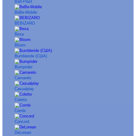
Bart-Plast
BeBe-Mobile
BEBIZARO
Bexa
Bloom
Bumbleride (США)
Bumprider
Camarelo
Casualplay
Coletto
Combi
Concord
DeLorean