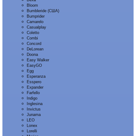
Bloom
Bumbleride (США)
Bumprider
Camarelo
Casualplay
Coletto
Combi
Concord
DeLorean
Doona
Easy Walker
EasyGO
Egg
Esperanza
Esspero
Expander
Farfello
Indigo
Inglesina
Invictus
Junama
LEO
Lonex
Lorelli