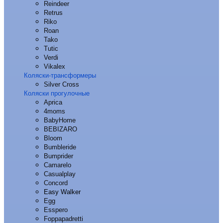
Reindeer
Retrus
Riko
Roan
Tako
Tutic
Verdi
Vikalex
Коляски-трансформеры
Silver Cross
Коляски прогулочные
Aprica
4moms
BabyHome
BEBIZARO
Bloom
Bumbleride
Bumprider
Camarelo
Casualplay
Concord
Easy Walker
Egg
Esspero
Foppapadretti