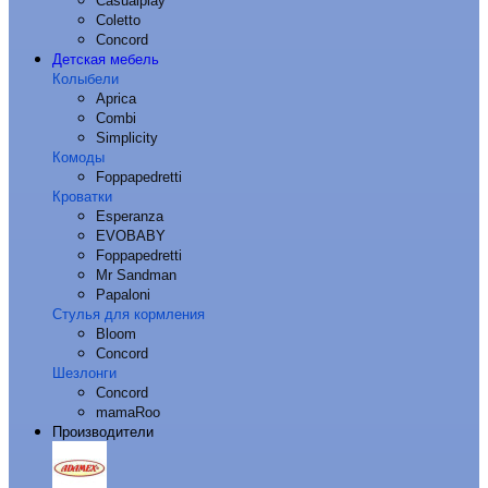
Casualplay
Coletto
Concord
Детская мебель
Колыбели
Aprica
Combi
Simplicity
Комоды
Foppapedretti
Кроватки
Esperanza
EVOBABY
Foppapedretti
Mr Sandman
Papaloni
Стулья для кормления
Bloom
Concord
Шезлонги
Concord
mamaRoo
Производители