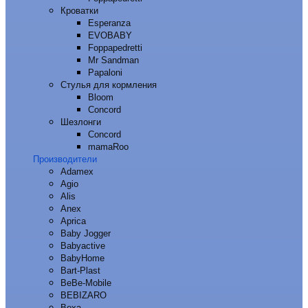
Кроватки
Esperanza
EVOBABY
Foppapedretti
Mr Sandman
Papaloni
Стулья для кормления
Bloom
Concord
Шезлонги
Concord
mamaRoo
Производители
Adamex
Agio
Alis
Anex
Aprica
Baby Jogger
Babyactive
BabyHome
Bart-Plast
BeBe-Mobile
BEBIZARO
Bexa