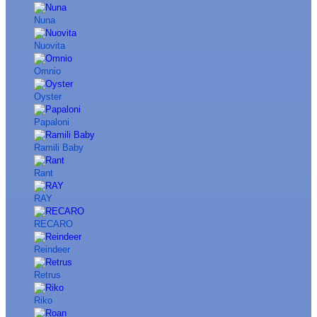
Nuna
Nuovita
Omnio
Oyster
Papaloni
Ramili Baby
Rant
RAY
RECARO
Reindeer
Retrus
Riko