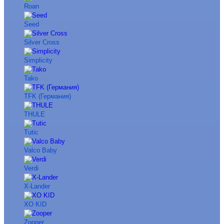
Roan
Seed
Silver Cross
Simplicity
Tako
TFK (Германия)
THULE
Tutic
Valco Baby
Verdi
X-Lander
XO KID
Zooper