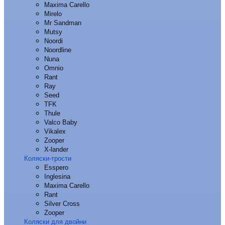
Maxima Carello
Mirelo
Mr Sandman
Mutsy
Noordi
Noordline
Nuna
Omnio
Rant
Ray
Seed
TFK
Thule
Valco Baby
Vikalex
Zooper
X-lander
Коляски-трости
Esspero
Inglesina
Maxima Carello
Rant
Silver Cross
Zooper
Коляски для двойни