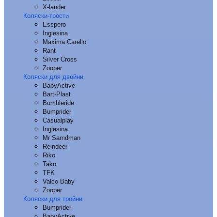
X-lander
Коляски-трости
Esspero
Inglesina
Maxima Carello
Rant
Silver Cross
Zooper
Коляски для двойни
BabyActive
Bart-Plast
Bumbleride
Bumprider
Casualplay
Inglesina
Mr Samdman
Reindeer
Riko
Tako
TFK
Valco Baby
Zooper
Коляски для тройни
Bumprider
BabyActive