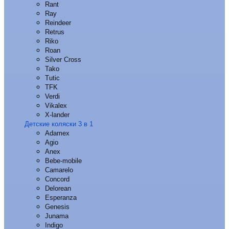
Rant
Ray
Reindeer
Retrus
Riko
Roan
Silver Cross
Tako
Tutic
TFK
Verdi
Vikalex
X-lander
Детские коляски 3 в 1
Adamex
Agio
Anex
Bebe-mobile
Camarelo
Concord
Delorean
Esperanza
Genesis
Junama
Indigo