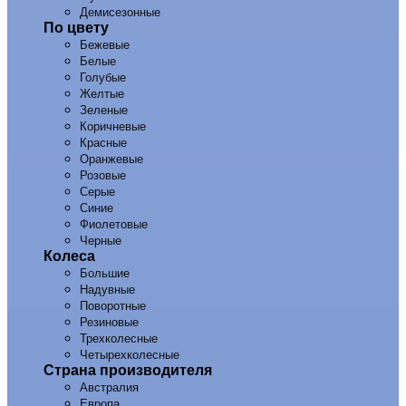
Демисезонные
По цвету
Бежевые
Белые
Голубые
Желтые
Зеленые
Коричневые
Красные
Оранжевые
Розовые
Серые
Синие
Фиолетовые
Черные
Колеса
Большие
Надувные
Поворотные
Резиновые
Трехколесные
Четырехколесные
Страна производителя
Австралия
Европа