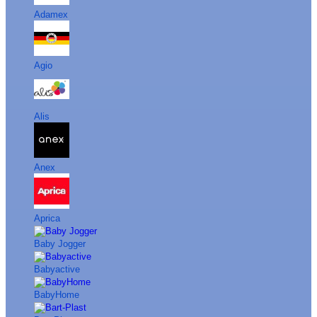
Adamex
Agio
Alis
Anex
Aprica
Baby Jogger
Babyactive
BabyHome