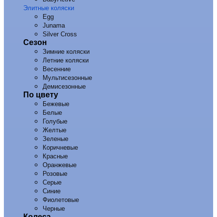
Элитные коляски
Egg
Junama
Silver Cross
Сезон
Зимние коляски
Летние коляски
Весенние
Мультисезонные
Демисезонные
По цвету
Бежевые
Белые
Голубые
Желтые
Зеленые
Коричневые
Красные
Оранжевые
Розовые
Серые
Синие
Фиолетовые
Черные
Колеса