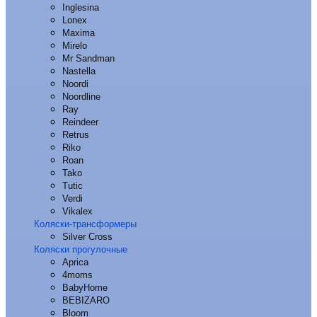
Inglesina
Lonex
Maxima
Mirelo
Mr Sandman
Nastella
Noordi
Noordline
Ray
Reindeer
Retrus
Riko
Roan
Tako
Tutic
Verdi
Vikalex
Коляски-трансформеры
Silver Cross
Коляски прогулочные
Aprica
4moms
BabyHome
BEBIZARO
Bloom