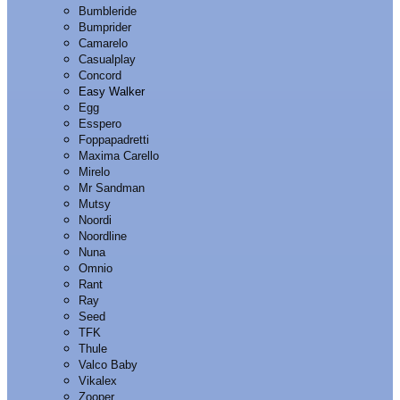
Bumbleride
Bumprider
Camarelo
Casualplay
Concord
Easy Walker
Egg
Esspero
Foppapadretti
Maxima Carello
Mirelo
Mr Sandman
Mutsy
Noordi
Noordline
Nuna
Omnio
Rant
Ray
Seed
TFK
Thule
Valco Baby
Vikalex
Zooper