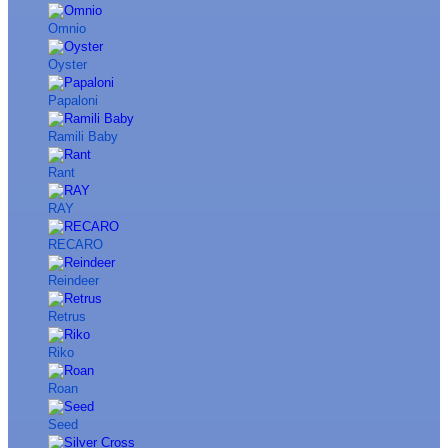
Omnio
Oyster
Papaloni
Ramili Baby
Rant
RAY
RECARO
Reindeer
Retrus
Riko
Roan
Seed