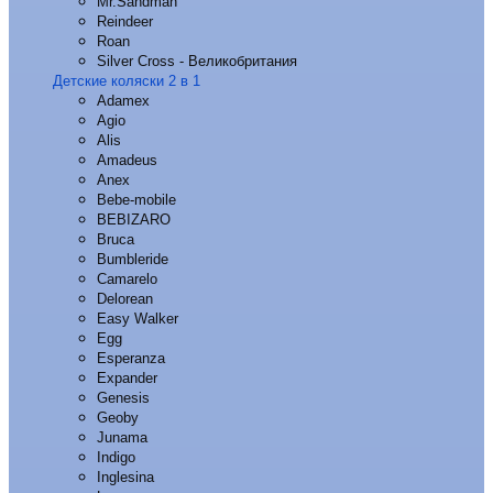
Mr.Sandman
Reindeer
Roan
Silver Cross - Великобритания
Детские коляски 2 в 1
Adamex
Agio
Alis
Amadeus
Anex
Bebe-mobile
BEBIZARO
Bruca
Bumbleride
Camarelo
Delorean
Easy Walker
Egg
Esperanza
Expander
Genesis
Geoby
Junama
Indigo
Inglesina