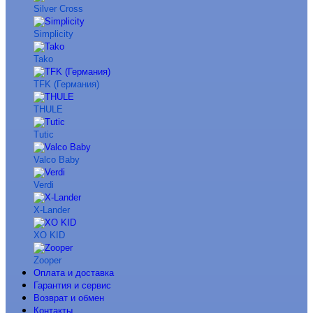
Silver Cross
Simplicity
Tako
TFK (Германия)
THULE
Tutic
Valco Baby
Verdi
X-Lander
XO KID
Zooper
Оплата и доставка
Гарантия и сервис
Возврат и обмен
Контакты