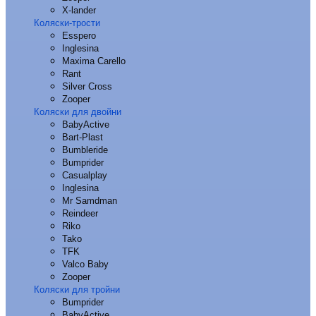
X-lander
Коляски-трости
Esspero
Inglesina
Maxima Carello
Rant
Silver Cross
Zooper
Коляски для двойни
BabyActive
Bart-Plast
Bumbleride
Bumprider
Casualplay
Inglesina
Mr Samdman
Reindeer
Riko
Tako
TFK
Valco Baby
Zooper
Коляски для тройни
Bumprider
BabyActive