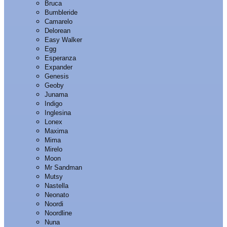
Bruca
Bumbleride
Camarelo
Delorean
Easy Walker
Egg
Esperanza
Expander
Genesis
Geoby
Junama
Indigo
Inglesina
Lonex
Maxima
Mima
Mirelo
Moon
Mr Sandman
Mutsy
Nastella
Neonato
Noordi
Noordline
Nuna