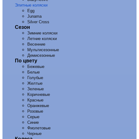
Элитные коляски
Egg
Junama
Silver Cross
Сезон
Зимние коляски
Летние коляски
Весенние
Мультисезонные
Демисезонные
По цвету
Бежевые
Белые
Голубые
Желтые
Зеленые
Коричневые
Красные
Оранжевые
Розовые
Серые
Синие
Фиолетовые
Черные
Колеса