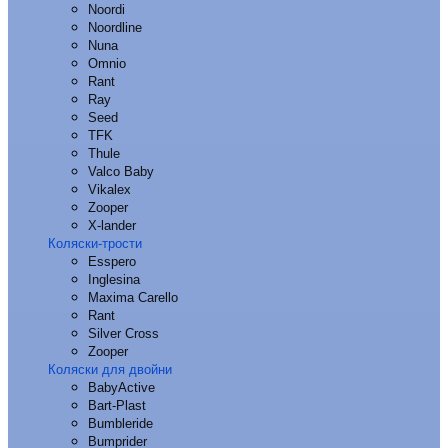
Noordi
Noordline
Nuna
Omnio
Rant
Ray
Seed
TFK
Thule
Valco Baby
Vikalex
Zooper
X-lander
Коляски-трости
Esspero
Inglesina
Maxima Carello
Rant
Silver Cross
Zooper
Коляски для двойни
BabyActive
Bart-Plast
Bumbleride
Bumprider