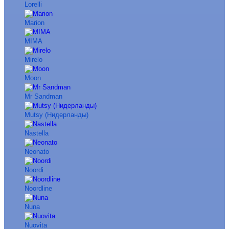
Lorelli
Marion
MIMA
Mirelo
Moon
Mr Sandman
Mutsy (Нидерланды)
Nastella
Neonato
Noordi
Noordline
Nuna
Nuovita