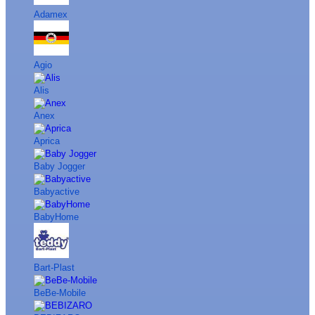
Adamex
Agio
Alis
Anex
Aprica
Baby Jogger
Babyactive
BabyHome
Bart-Plast
BeBe-Mobile