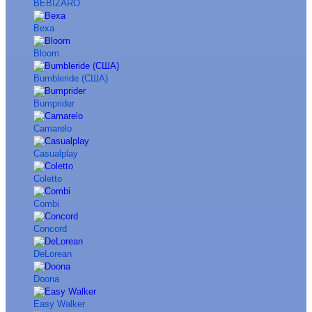
BEBIZARO
Bexa
Bloom
Bumbleride (США)
Bumprider
Camarelo
Casualplay
Coletto
Combi
Concord
DeLorean
Doona
Easy Walker