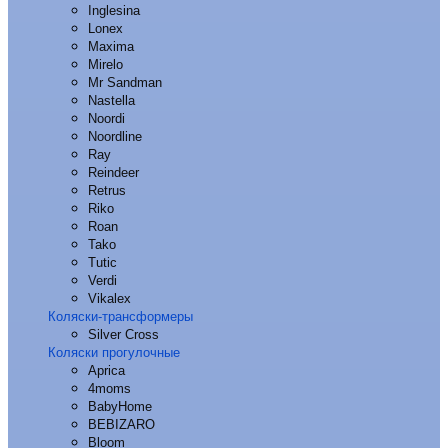
Inglesina
Lonex
Maxima
Mirelo
Mr Sandman
Nastella
Noordi
Noordline
Ray
Reindeer
Retrus
Riko
Roan
Tako
Tutic
Verdi
Vikalex
Коляски-трансформеры
Silver Cross
Коляски прогулочные
Aprica
4moms
BabyHome
BEBIZARO
Bloom