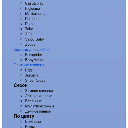
Casualplay
Inglesina
Mr Samdman
Reindeer
Riko
Tako
TFK
Valco Baby
Zooper
Коляски для тройни
Bumprider
BabyActive
Элитные коляски
Egg
Junama
Silver Cross
Сезон
Зимние коляски
Летние коляски
Весенние
Мультисезонные
Демисезонные
По цвету
Бежевые
Белые