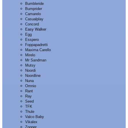
Bumbleride
Bumprider
Camarelo
Casualplay
Concord
Easy Walker
Egg
Esspero
Foppapadretti
Maxima Carello
Mirelo
Mr Sandman
Mutsy
Noordi
Noordline
Nuna
Omnio
Rant
Ray
Seed
TFK
Thule
Valco Baby
Vikalex
Zooper