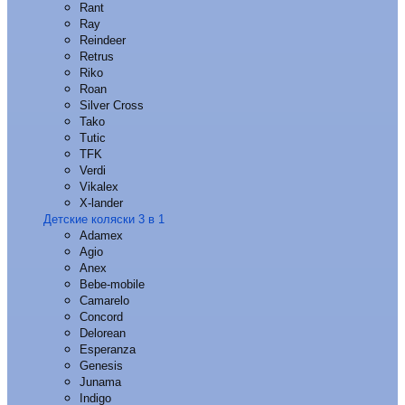
Rant
Ray
Reindeer
Retrus
Riko
Roan
Silver Cross
Tako
Tutic
TFK
Verdi
Vikalex
X-lander
Детские коляски 3 в 1
Adamex
Agio
Anex
Bebe-mobile
Camarelo
Concord
Delorean
Esperanza
Genesis
Junama
Indigo