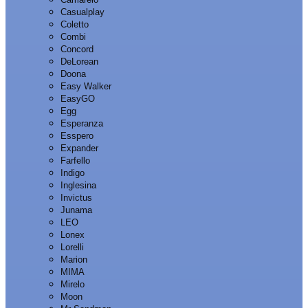
Casualplay
Coletto
Combi
Concord
DeLorean
Doona
Easy Walker
EasyGO
Egg
Esperanza
Esspero
Expander
Farfello
Indigo
Inglesina
Invictus
Junama
LEO
Lonex
Lorelli
Marion
MIMA
Mirelo
Moon