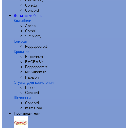
Casualplay
Coletto
Concord
Детская мебель
Колыбели
Aprica
Combi
Simplicity
Комоды
Foppapedretti
Кроватки
Esperanza
EVOBABY
Foppapedretti
Mr Sandman
Papaloni
Стулья для кормления
Bloom
Concord
Шезлонги
Concord
mamaRoo
Производители