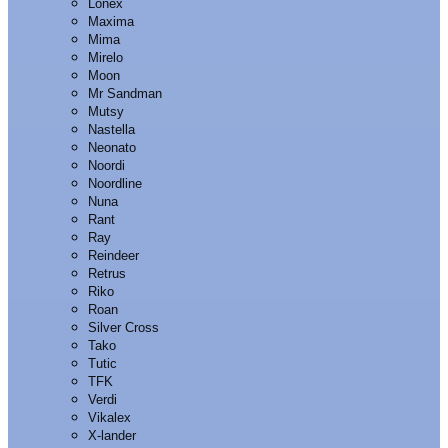
Lonex
Maxima
Mima
Mirelo
Moon
Mr Sandman
Mutsy
Nastella
Neonato
Noordi
Noordline
Nuna
Rant
Ray
Reindeer
Retrus
Riko
Roan
Silver Cross
Tako
Tutic
TFK
Verdi
Vikalex
X-lander