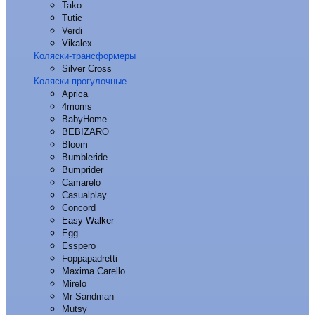
Tako
Tutic
Verdi
Vikalex
Коляски-трансформеры
Silver Cross
Коляски прогулочные
Aprica
4moms
BabyHome
BEBIZARO
Bloom
Bumbleride
Bumprider
Camarelo
Casualplay
Concord
Easy Walker
Egg
Esspero
Foppapadretti
Maxima Carello
Mirelo
Mr Sandman
Mutsy