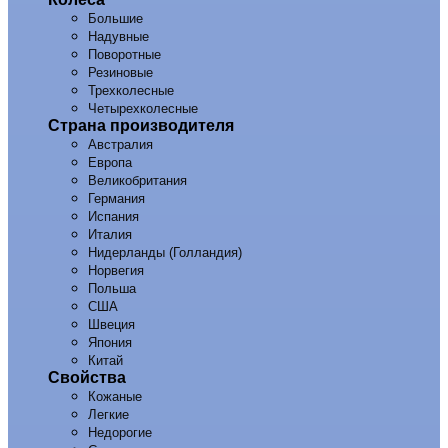
Большие
Надувные
Поворотные
Резиновые
Трехколесные
Четырехколесные
Страна производителя
Австралия
Европа
Великобритания
Германия
Испания
Италия
Нидерланды (Голландия)
Норвегия
Польша
США
Швеция
Япония
Китай
Свойства
Кожаные
Легкие
Недорогие