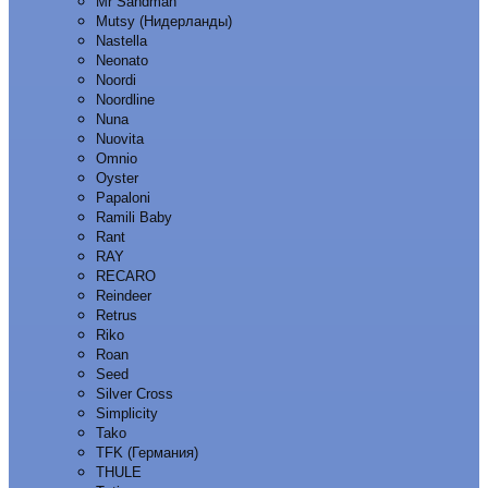
Mr Sandman
Mutsy (Нидерланды)
Nastella
Neonato
Noordi
Noordline
Nuna
Nuovita
Omnio
Oyster
Papaloni
Ramili Baby
Rant
RAY
RECARO
Reindeer
Retrus
Riko
Roan
Seed
Silver Cross
Simplicity
Tako
TFK (Германия)
THULE