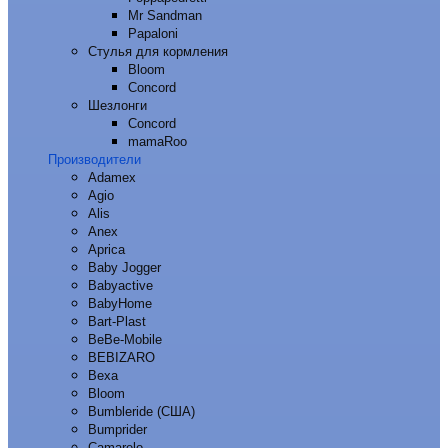
Mr Sandman
Papaloni
Стулья для кормления
Bloom
Concord
Шезлонги
Concord
mamaRoo
Производители
Adamex
Agio
Alis
Anex
Aprica
Baby Jogger
Babyactive
BabyHome
Bart-Plast
BeBe-Mobile
BEBIZARO
Bexa
Bloom
Bumbleride (США)
Bumprider
Camarelo