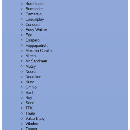
Bumbleride
Bumprider
Camarelo
Casualplay
Concord
Easy Walker
Egg
Esspero
Foppapadretti
Maxima Carello
Mirelo
Mr Sandman
Mutsy
Noordi
Noordline
Nuna
Omnio
Rant
Ray
Seed
TFK
Thule
Valco Baby
Vikalex
Zooper