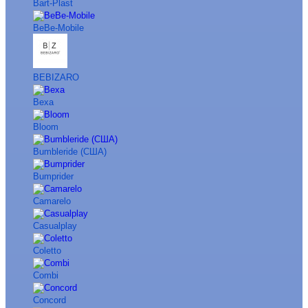
Bart-Plast
BeBe-Mobile
BEBIZARO
Bexa
Bloom
Bumbleride (США)
Bumprider
Camarelo
Casualplay
Coletto
Combi
Concord