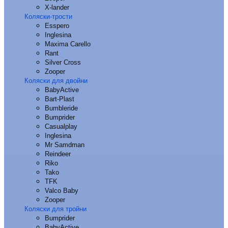
X-lander
Коляски-трости
Esspero
Inglesina
Maxima Carello
Rant
Silver Cross
Zooper
Коляски для двойни
BabyActive
Bart-Plast
Bumbleride
Bumprider
Casualplay
Inglesina
Mr Samdman
Reindeer
Riko
Tako
TFK
Valco Baby
Zooper
Коляски для тройни
Bumprider
BabyActive