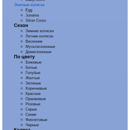
Элитные коляски
Egg
Junama
Silver Cross
Сезон
Зимние коляски
Летние коляски
Весенние
Мультисезонные
Демисезонные
По цвету
Бежевые
Белые
Голубые
Желтые
Зеленые
Коричневые
Красные
Оранжевые
Розовые
Серые
Синие
Фиолетовые
Черные
Колеса