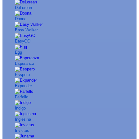
DeLorean
Doona
Easy Walker
EasyGO
Egg
Esperanza
Esspero
Expander
Farfello
Indigo
Inglesina
Invictus