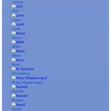
Junama
LEO
Lonex
Lorelli
Marion
MIMA
Mirelo
Moon
Mr Sandman
Mutsy (Нидерланды)
Nastella
Neonato
Noordi