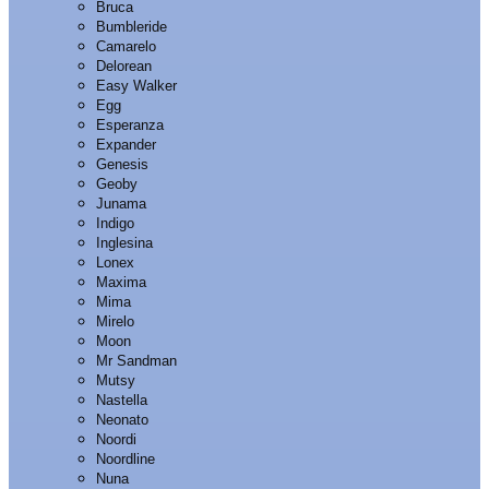
Bruca
Bumbleride
Camarelo
Delorean
Easy Walker
Egg
Esperanza
Expander
Genesis
Geoby
Junama
Indigo
Inglesina
Lonex
Maxima
Mima
Mirelo
Moon
Mr Sandman
Mutsy
Nastella
Neonato
Noordi
Noordline
Nuna