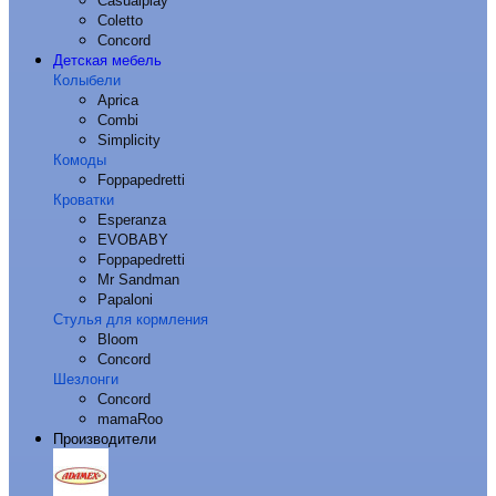
Casualplay
Coletto
Concord
Детская мебель
Колыбели
Aprica
Combi
Simplicity
Комоды
Foppapedretti
Кроватки
Esperanza
EVOBABY
Foppapedretti
Mr Sandman
Papaloni
Стулья для кормления
Bloom
Concord
Шезлонги
Concord
mamaRoo
Производители