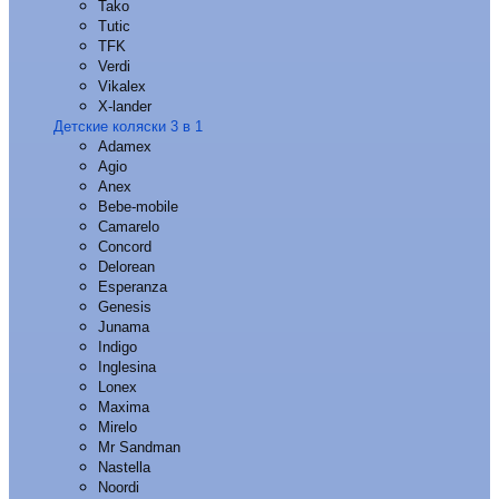
Tako
Tutic
TFK
Verdi
Vikalex
X-lander
Детские коляски 3 в 1
Adamex
Agio
Anex
Bebe-mobile
Camarelo
Concord
Delorean
Esperanza
Genesis
Junama
Indigo
Inglesina
Lonex
Maxima
Mirelo
Mr Sandman
Nastella
Noordi