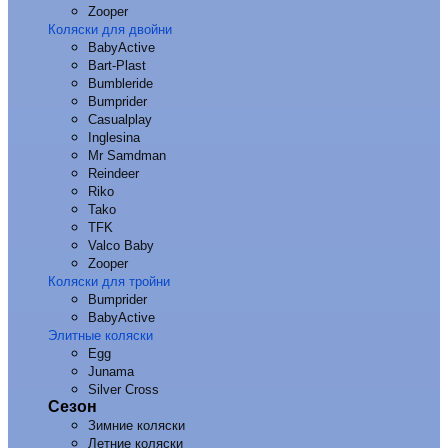
Zooper
Коляски для двойни
BabyActive
Bart-Plast
Bumbleride
Bumprider
Casualplay
Inglesina
Mr Samdman
Reindeer
Riko
Tako
TFK
Valco Baby
Zooper
Коляски для тройни
Bumprider
BabyActive
Элитные коляски
Egg
Junama
Silver Cross
Сезон
Зимние коляски
Летние коляски