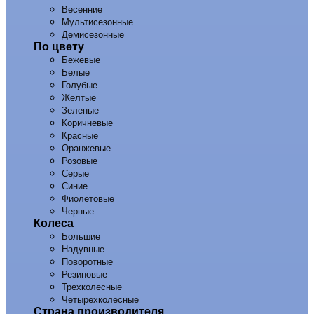
Весенние
Мультисезонные
Демисезонные
По цвету
Бежевые
Белые
Голубые
Желтые
Зеленые
Коричневые
Красные
Оранжевые
Розовые
Серые
Синие
Фиолетовые
Черные
Колеса
Большие
Надувные
Поворотные
Резиновые
Трехколесные
Четырехколесные
Страна производителя