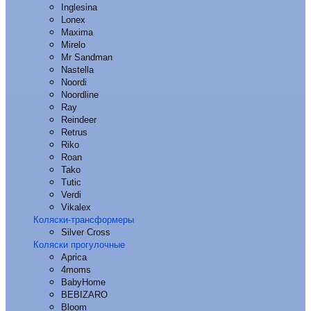
Inglesina
Lonex
Maxima
Mirelo
Mr Sandman
Nastella
Noordi
Noordline
Ray
Reindeer
Retrus
Riko
Roan
Tako
Tutic
Verdi
Vikalex
Коляски-трансформеры
Silver Cross
Коляски прогулочные
Aprica
4moms
BabyHome
BEBIZARO
Bloom