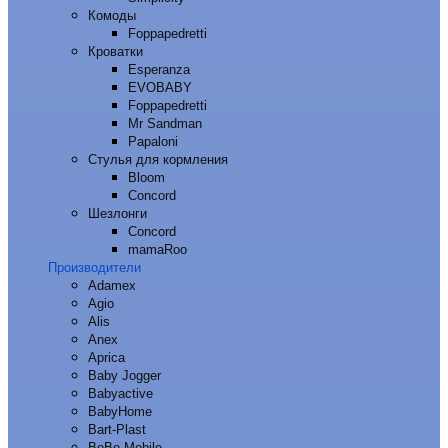
Комоды
Foppapedretti
Кроватки
Esperanza
EVOBABY
Foppapedretti
Mr Sandman
Papaloni
Стулья для кормления
Bloom
Concord
Шезлонги
Concord
mamaRoo
Производители
Adamex
Agio
Alis
Anex
Aprica
Baby Jogger
Babyactive
BabyHome
Bart-Plast
BeBe-Mobile