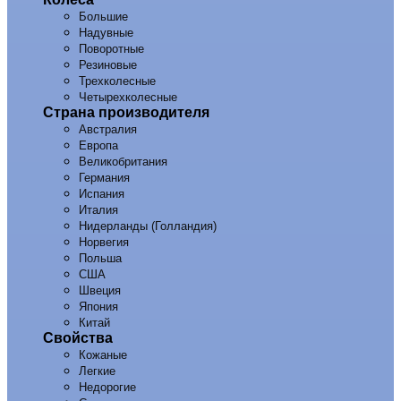
Большие
Надувные
Поворотные
Резиновые
Трехколесные
Четырехколесные
Страна производителя
Австралия
Европа
Великобритания
Германия
Испания
Италия
Нидерланды (Голландия)
Норвегия
Польша
США
Швеция
Япония
Китай
Свойства
Кожаные
Легкие
Недорогие