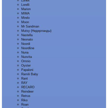
Lonex
Lorelli
Marion
MIMA
Mirelo
Moon
Mr Sandman
Mutsy (Нидерланды)
Nastella
Neonato
Noordi
Noordline
Nuna
Nuovita
Omnio
Oyster
Papaloni
Ramili Baby
Rant
RAY
RECARO
Reindeer
Retrus
Riko
Roan