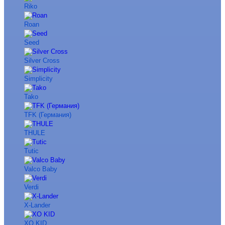
Riko
Roan
Seed
Silver Cross
Simplicity
Tako
TFK (Германия)
THULE
Tutic
Valco Baby
Verdi
X-Lander
XO KID