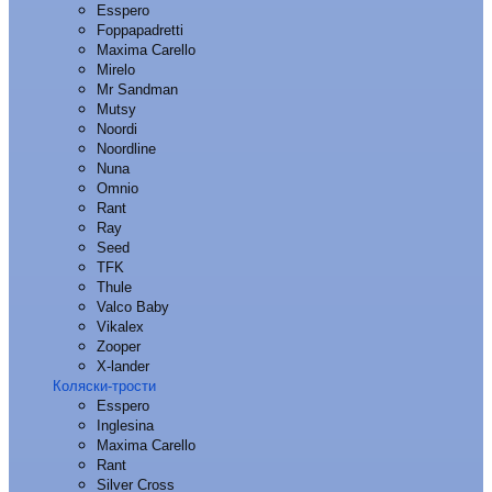
Esspero
Foppapadretti
Maxima Carello
Mirelo
Mr Sandman
Mutsy
Noordi
Noordline
Nuna
Omnio
Rant
Ray
Seed
TFK
Thule
Valco Baby
Vikalex
Zooper
X-lander
Коляски-трости
Esspero
Inglesina
Maxima Carello
Rant
Silver Cross