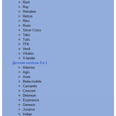
Rant
Ray
Reindeer
Retrus
Riko
Roan
Silver Cross
Tako
Tutic
TFK
Verdi
Vikalex
X-lander
Детские коляски 3 в 1
Adamex
Agio
Anex
Bebe-mobile
Camarelo
Concord
Delorean
Esperanza
Genesis
Junama
Indigo