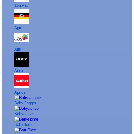
Adamex
Agio
Alis
Anex
Aprica
Baby Jogger
Babyactive
BabyHome