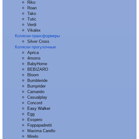
Riko
Roan
Tako
Tutic
Verdi
Vikalex
Коляски-трансформеры
Silver Cross
Коляски прогулочные
Aprica
4moms
BabyHome
BEBIZARO
Bloom
Bumbleride
Bumprider
Camarelo
Casualplay
Concord
Easy Walker
Egg
Esspero
Foppapadretti
Maxima Carello
Mirelo