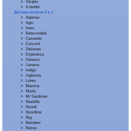
Vikalex
X-lander
Детские коляски 3 в 1
Adamex
Agio
Anex
Bebe-mobile
Camarelo
Concord
Delorean
Esperanza
Genesis
Junama
Indigo
Inglesina
Lonex
Maxima
Mirelo
Mr Sandman
Nastella
Noordi
Noordline
Ray
Reindeer
Retrus