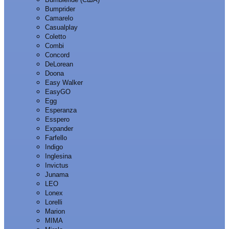
Bumprider
Camarelo
Casualplay
Coletto
Combi
Concord
DeLorean
Doona
Easy Walker
EasyGO
Egg
Esperanza
Esspero
Expander
Farfello
Indigo
Inglesina
Invictus
Junama
LEO
Lonex
Lorelli
Marion
MIMA