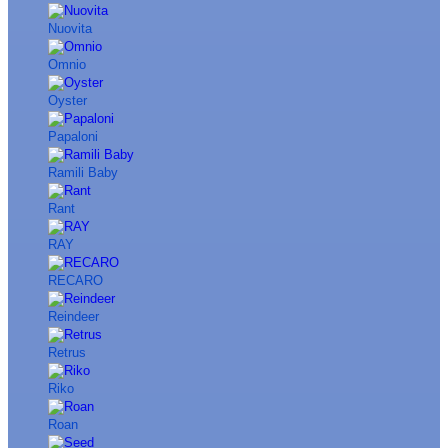
Nuovita
Omnio
Oyster
Papaloni
Ramili Baby
Rant
RAY
RECARO
Reindeer
Retrus
Riko
Roan