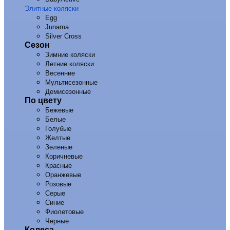
Элитные коляски
Egg
Junama
Silver Cross
Сезон
Зимние коляски
Летние коляски
Весенние
Мультисезонные
Демисезонные
По цвету
Бежевые
Белые
Голубые
Желтые
Зеленые
Коричневые
Красные
Оранжевые
Розовые
Серые
Синие
Фиолетовые
Черные
Колеса