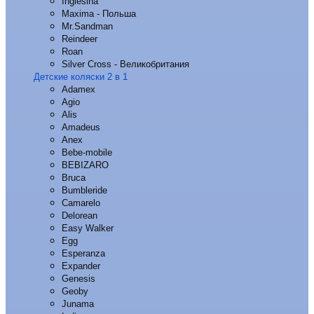
Inglesina
Maxima - Польша
Mr.Sandman
Reindeer
Roan
Silver Cross - Великобритания
Детские коляски 2 в 1
Adamex
Agio
Alis
Amadeus
Anex
Bebe-mobile
BEBIZARO
Bruca
Bumbleride
Camarelo
Delorean
Easy Walker
Egg
Esperanza
Expander
Genesis
Geoby
Junama