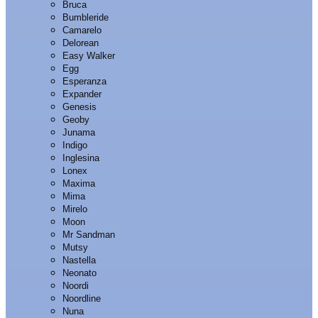
Bruca
Bumbleride
Camarelo
Delorean
Easy Walker
Egg
Esperanza
Expander
Genesis
Geoby
Junama
Indigo
Inglesina
Lonex
Maxima
Mima
Mirelo
Moon
Mr Sandman
Mutsy
Nastella
Neonato
Noordi
Noordline
Nuna