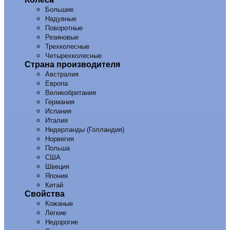
Большие
Надувные
Поворотные
Резиновые
Трехколесные
Четырехколесные
Страна производителя
Австралия
Европа
Великобритания
Германия
Испания
Италия
Нидерланды (Голландия)
Норвегия
Польша
США
Швеция
Япония
Китай
Свойства
Кожаные
Легкие
Недорогие