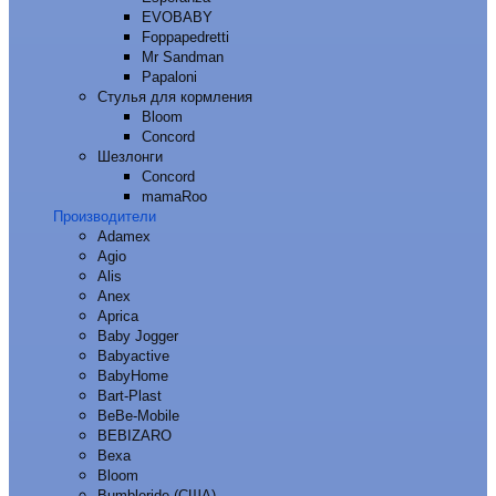
EVOBABY
Foppapedretti
Mr Sandman
Papaloni
Стулья для кормления
Bloom
Concord
Шезлонги
Concord
mamaRoo
Производители
Adamex
Agio
Alis
Anex
Aprica
Baby Jogger
Babyactive
BabyHome
Bart-Plast
BeBe-Mobile
BEBIZARO
Bexa
Bloom
Bumbleride (США)