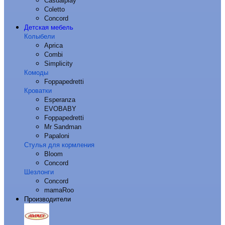
Casualplay
Coletto
Concord
Детская мебель
Колыбели
Aprica
Combi
Simplicity
Комоды
Foppapedretti
Кроватки
Esperanza
EVOBABY
Foppapedretti
Mr Sandman
Papaloni
Стулья для кормления
Bloom
Concord
Шезлонги
Concord
mamaRoo
Производители