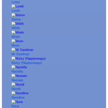
Lonex
Lorelli
Marion
MIMA
Mirelo
Moon
Mr Sandman
Mutsy (Нидерланды)
Nastella
Neonato
Noordi
Noordline
Nuna