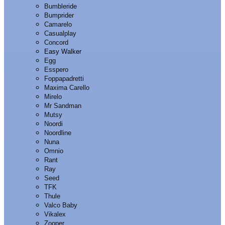
Bumbleride
Bumprider
Camarelo
Casualplay
Concord
Easy Walker
Egg
Esspero
Foppapadretti
Maxima Carello
Mirelo
Mr Sandman
Mutsy
Noordi
Noordline
Nuna
Omnio
Rant
Ray
Seed
TFK
Thule
Valco Baby
Vikalex
Zooper