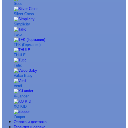
Seed
Silver Cross
Simplicity
Tako
TFK (Германия)
THULE
Tutic
Valco Baby
Verdi
X-Lander
XO KID
Zooper
Оплата и доставка
Гарантия и сервис