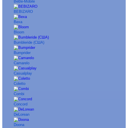
BeBe-Mobile
BEBIZARO
Bexa
Bloom
Bumbleride (США)
Bumprider
Camarelo
Casualplay
Coletto
Combi
Concord
DeLorean
Doona