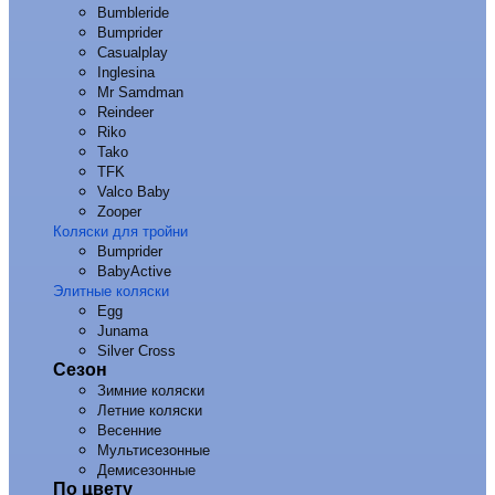
Bumbleride
Bumprider
Casualplay
Inglesina
Mr Samdman
Reindeer
Riko
Tako
TFK
Valco Baby
Zooper
Коляски для тройни
Bumprider
BabyActive
Элитные коляски
Egg
Junama
Silver Cross
Сезон
Зимние коляски
Летние коляски
Весенние
Мультисезонные
Демисезонные
По цвету