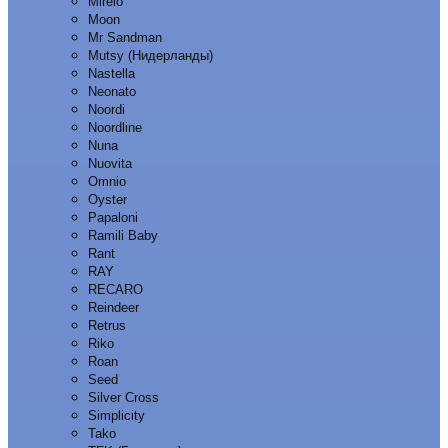
Mirelo
Moon
Mr Sandman
Mutsy (Нидерланды)
Nastella
Neonato
Noordi
Noordline
Nuna
Nuovita
Omnio
Oyster
Papaloni
Ramili Baby
Rant
RAY
RECARO
Reindeer
Retrus
Riko
Roan
Seed
Silver Cross
Simplicity
Tako