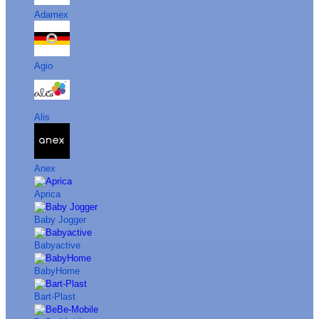
Adamex
Agio
Alis
Anex
Aprica
Baby Jogger
Babyactive
BabyHome
Bart-Plast