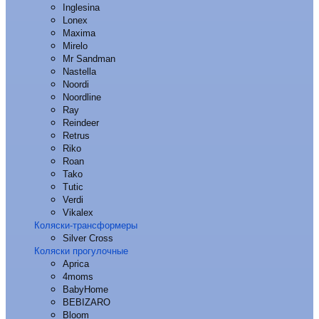
Inglesina
Lonex
Maxima
Mirelo
Mr Sandman
Nastella
Noordi
Noordline
Ray
Reindeer
Retrus
Riko
Roan
Tako
Tutic
Verdi
Vikalex
Коляски-трансформеры
Silver Cross
Коляски прогулочные
Aprica
4moms
BabyHome
BEBIZARO
Bloom