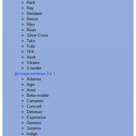
Rant
Ray
Reindeer
Retrus
Riko
Roan
Silver Cross
Tako
Tutic
TFK
Verdi
Vikalex
X-lander
Детские коляски 3 в 1
Adamex
Agio
Anex
Bebe-mobile
Camarelo
Concord
Delorean
Esperanza
Genesis
Junama
Indigo