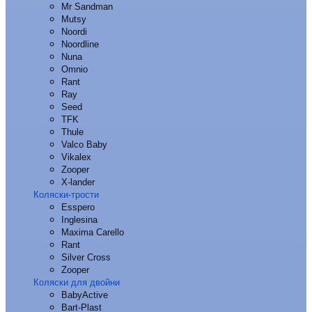
Mr Sandman
Mutsy
Noordi
Noordline
Nuna
Omnio
Rant
Ray
Seed
TFK
Thule
Valco Baby
Vikalex
Zooper
X-lander
Коляски-трости
Esspero
Inglesina
Maxima Carello
Rant
Silver Cross
Zooper
Коляски для двойни
BabyActive
Bart-Plast