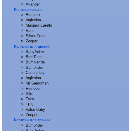
X-lander
Коляски-трости
Esspero
Inglesina
Maxima Carello
Rant
Silver Cross
Zooper
Коляски для двойни
BabyActive
Bart-Plast
Bumbleride
Bumprider
Casualplay
Inglesina
Mr Samdman
Reindeer
Riko
Tako
TFK
Valco Baby
Zooper
Коляски для тройни
Bumprider
BabyActive