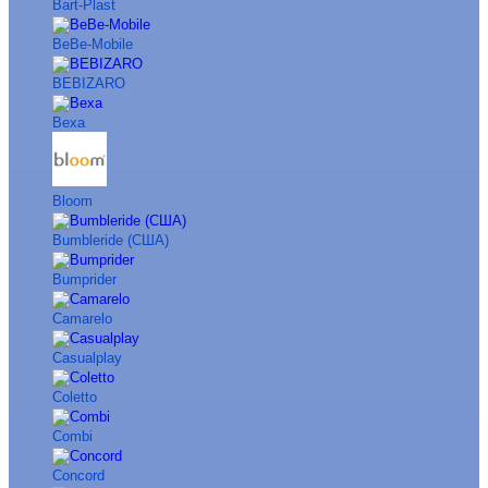
Bart-Plast
BeBe-Mobile
BEBIZARO
Bexa
Bloom
Bumbleride (США)
Bumprider
Camarelo
Casualplay
Coletto
Combi
Concord