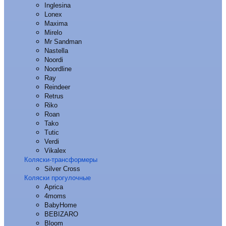
Inglesina
Lonex
Maxima
Mirelo
Mr Sandman
Nastella
Noordi
Noordline
Ray
Reindeer
Retrus
Riko
Roan
Tako
Tutic
Verdi
Vikalex
Коляски-трансформеры
Silver Cross
Коляски прогулочные
Aprica
4moms
BabyHome
BEBIZARO
Bloom