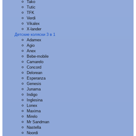
Tako
Tutic
TFK
Verdi
Vikalex
X-lander
Детские коляски 3 в 1
Adamex
Agio
Anex
Bebe-mobile
Camarelo
Concord
Delorean
Esperanza
Genesis
Junama
Indigo
Inglesina
Lonex
Maxima
Mirelo
Mr Sandman
Nastella
Noordi