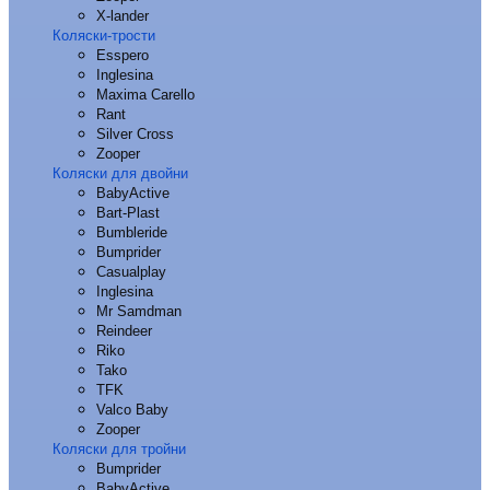
X-lander
Коляски-трости
Esspero
Inglesina
Maxima Carello
Rant
Silver Cross
Zooper
Коляски для двойни
BabyActive
Bart-Plast
Bumbleride
Bumprider
Casualplay
Inglesina
Mr Samdman
Reindeer
Riko
Tako
TFK
Valco Baby
Zooper
Коляски для тройни
Bumprider
BabyActive