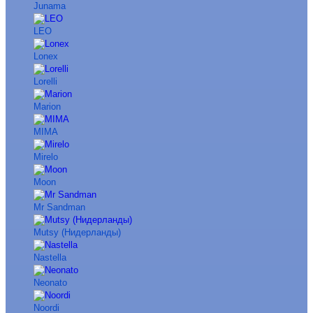
Junama
LEO
Lonex
Lorelli
Marion
MIMA
Mirelo
Moon
Mr Sandman
Mutsy (Нидерланды)
Nastella
Neonato
Noordi