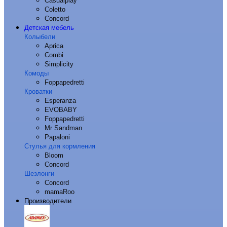
Casualplay
Coletto
Concord
Детская мебель
Колыбели
Aprica
Combi
Simplicity
Комоды
Foppapedretti
Кроватки
Esperanza
EVOBABY
Foppapedretti
Mr Sandman
Papaloni
Стулья для кормления
Bloom
Concord
Шезлонги
Concord
mamaRoo
Производители