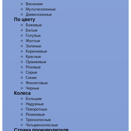
Весенние
Мультисезонные
Демисезонные
По цвету
Бежевые
Белые
Голубые
Желтые
Зеленые
Коричневые
Красные
Оранжевые
Розовые
Серые
Синие
Фиолетовые
Черные
Колеса
Большие
Надувные
Поворотные
Резиновые
Трехколесные
Четырехколесные
Страна производителя