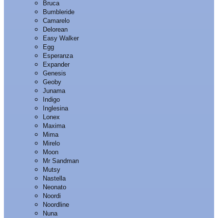
Bruca
Bumbleride
Camarelo
Delorean
Easy Walker
Egg
Esperanza
Expander
Genesis
Geoby
Junama
Indigo
Inglesina
Lonex
Maxima
Mima
Mirelo
Moon
Mr Sandman
Mutsy
Nastella
Neonato
Noordi
Noordline
Nuna