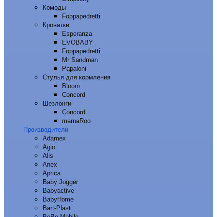
Комоды
Foppapedretti
Кроватки
Esperanza
EVOBABY
Foppapedretti
Mr Sandman
Papaloni
Стулья для кормления
Bloom
Concord
Шезлонги
Concord
mamaRoo
Производители
Adamex
Agio
Alis
Anex
Aprica
Baby Jogger
Babyactive
BabyHome
Bart-Plast
BeBe-Mobile