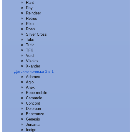
Rant
Ray
Reindeer
Retrus
Riko
Roan
Silver Cross
Tako
Tutic
TFK
Verdi
Vikalex
X-lander
Детские коляски 3 в 1
Adamex
Agio
Anex
Bebe-mobile
Camarelo
Concord
Delorean
Esperanza
Genesis
Junama
Indigo