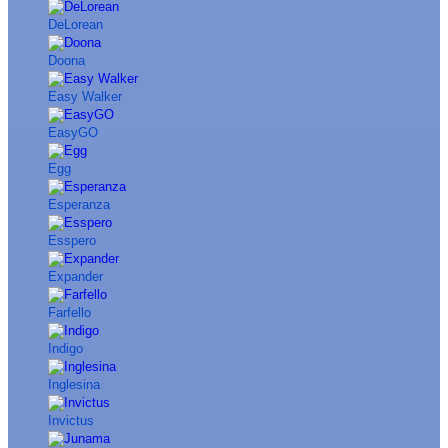
DeLorean
Doona
Easy Walker
EasyGO
Egg
Esperanza
Esspero
Expander
Farfello
Indigo
Inglesina
Invictus