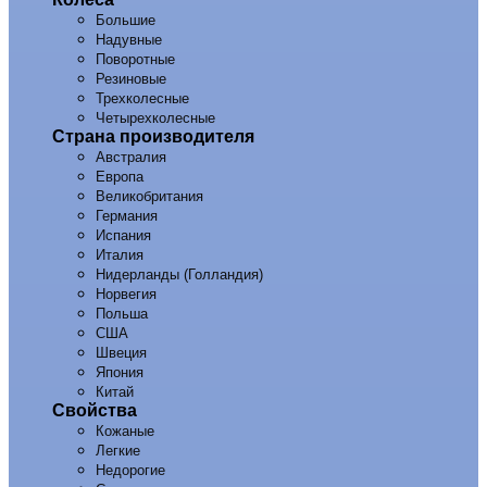
Большие
Надувные
Поворотные
Резиновые
Трехколесные
Четырехколесные
Страна производителя
Австралия
Европа
Великобритания
Германия
Испания
Италия
Нидерланды (Голландия)
Норвегия
Польша
США
Швеция
Япония
Китай
Свойства
Кожаные
Легкие
Недорогие