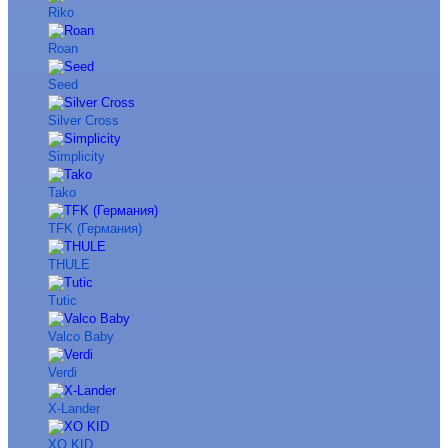
Riko
Roan
Seed
Silver Cross
Simplicity
Tako
TFK (Германия)
THULE
Tutic
Valco Baby
Verdi
X-Lander
XO KID