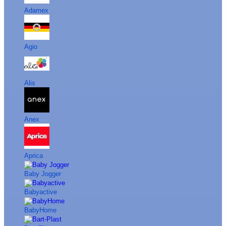
Adamex
Agio
Alis
Anex
Aprica
Baby Jogger
Babyactive
BabyHome