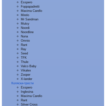
Esspero
Foppapadretti
Maxima Carello
Mirelo
Mr Sandman
Mutsy
Noordi
Noordline
Nuna
Omnio
Rant
Ray
Seed
TFK
Thule
Valco Baby
Vikalex
Zooper
X-lander
Коляски-трости
Esspero
Inglesina
Maxima Carello
Rant
Silver Cross