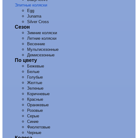
Элитные коляски
Egg
Junama
Silver Cross
Сезон
Зимние коляски
Летние коляски
Весенние
Мультисезонные
Демисезонные
По цвету
Бежевые
Белые
Голубые
Желтые
Зеленые
Коричневые
Красные
Оранжевые
Розовые
Серые
Синие
Фиолетовые
Черные
Колеса