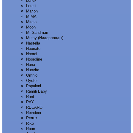
Lonex
Lorelli
Marion
MIMA
Mirelo
Moon
Mr Sandman
Mutsy (Нидерланды)
Nastella
Neonato
Noordi
Noordline
Nuna
Nuovita
Omnio
Oyster
Papaloni
Ramili Baby
Rant
RAY
RECARO
Reindeer
Retrus
Riko
Roan