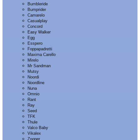
Bumbleride
Bumprider
Camarelo
Casualplay
Concord
Easy Walker
Egg
Esspero
Foppapadretti
Maxima Carello
Mirelo
Mr Sandman
Mutsy
Noordi
Noordline
Nuna
Omnio
Rant
Ray
Seed
TFK
Thule
Valco Baby
Vikalex
Zooper