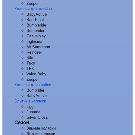
Zooper
Коляски для двойни
BabyActive
Bart-Plast
Bumbleride
Bumprider
Casualplay
Inglesina
Mr Samdman
Reindeer
Riko
Tako
TFK
Valco Baby
Zooper
Коляски для тройни
Bumprider
BabyActive
Элитные коляски
Egg
Junama
Silver Cross
Сезон
Зимние коляски
Летние коляски