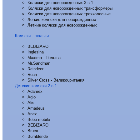
Коляски для новорожденных 3 в 1
Коляски для новорожденных трансформеры
Коляски для новорожденных трехколесные
Легкие коляски для новорожденных
Летние коляски для новорожденных
Коляски - люльки
BEBIZARO
Inglesina
Maxima - Польша
Mr.Sandman
Reindeer
Roan
Silver Cross - Великобритания
Детские коляски 2 в 1
Adamex
Agio
Alis
Amadeus
Anex
Bebe-mobile
BEBIZARO
Bruca
Bumbleride