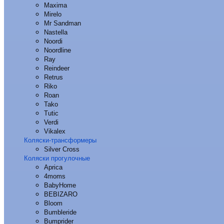
Maxima
Mirelo
Mr Sandman
Nastella
Noordi
Noordline
Ray
Reindeer
Retrus
Riko
Roan
Tako
Tutic
Verdi
Vikalex
Коляски-трансформеры
Silver Cross
Коляски прогулочные
Aprica
4moms
BabyHome
BEBIZARO
Bloom
Bumbleride
Bumprider