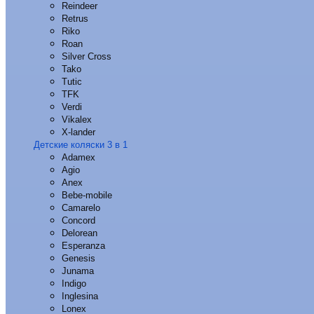
Reindeer
Retrus
Riko
Roan
Silver Cross
Tako
Tutic
TFK
Verdi
Vikalex
X-lander
Детские коляски 3 в 1
Adamex
Agio
Anex
Bebe-mobile
Camarelo
Concord
Delorean
Esperanza
Genesis
Junama
Indigo
Inglesina
Lonex