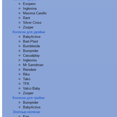
Esspero
Inglesina
Maxima Carello
Rant
Silver Cross
Zooper
Коляски для двойни
BabyActive
Bart-Plast
Bumbleride
Bumprider
Casualplay
Inglesina
Mr Samdman
Reindeer
Riko
Tako
TFK
Valco Baby
Zooper
Коляски для тройни
Bumprider
BabyActive
Элитные коляски
Egg