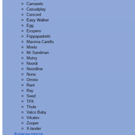
Camarelo
Casualplay
Concord
Easy Walker
Egg
Esspero
Foppapadretti
Maxima Carello
Mirelo
Mr Sandman
Mutsy
Noordi
Noordline
Nuna
Omnio
Rant
Ray
Seed
TFK
Thule
Valco Baby
Vikalex
Zooper
X-lander
Коляски-трости