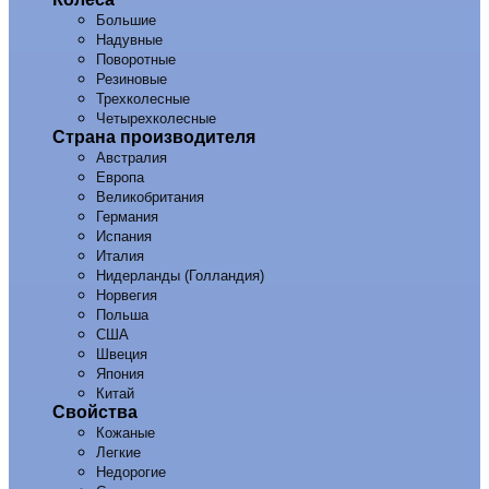
Большие
Надувные
Поворотные
Резиновые
Трехколесные
Четырехколесные
Страна производителя
Австралия
Европа
Великобритания
Германия
Испания
Италия
Нидерланды (Голландия)
Норвегия
Польша
США
Швеция
Япония
Китай
Свойства
Кожаные
Легкие
Недорогие