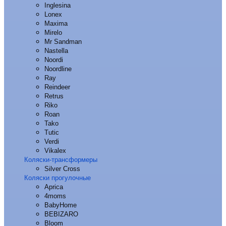
Inglesina
Lonex
Maxima
Mirelo
Mr Sandman
Nastella
Noordi
Noordline
Ray
Reindeer
Retrus
Riko
Roan
Tako
Tutic
Verdi
Vikalex
Коляски-трансформеры
Silver Cross
Коляски прогулочные
Aprica
4moms
BabyHome
BEBIZARO
Bloom