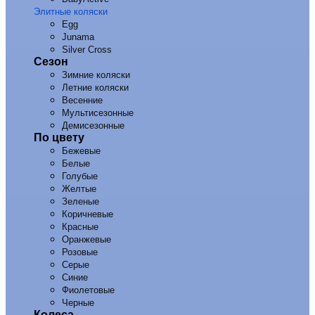
Элитные коляски
Egg
Junama
Silver Cross
Сезон
Зимние коляски
Летние коляски
Весенние
Мультисезонные
Демисезонные
По цвету
Бежевые
Белые
Голубые
Желтые
Зеленые
Коричневые
Красные
Оранжевые
Розовые
Серые
Синие
Фиолетовые
Черные
Колеса