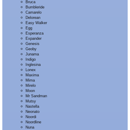
Bruca
Bumbleride
Camarelo
Delorean
Easy Walker
Egg
Esperanza
Expander
Genesis
Geoby
Junama
Indigo
Inglesina
Lonex
Maxima
Mima
Mirelo
Moon
Mr Sandman
Mutsy
Nastella
Neonato
Noordi
Noordline
Nuna