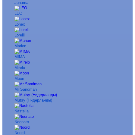
Junama
LEO
Lonex
Lorelli
Marion
MIMA
Mirelo
Moon
Mr Sandman
Mutsy (Нидерланды)
Nastella
Neonato
Noordi