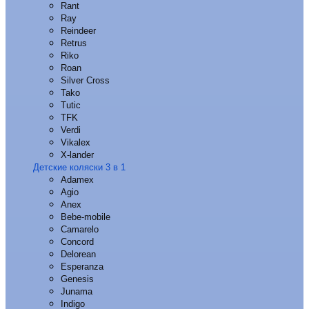
Rant
Ray
Reindeer
Retrus
Riko
Roan
Silver Cross
Tako
Tutic
TFK
Verdi
Vikalex
X-lander
Детские коляски 3 в 1
Adamex
Agio
Anex
Bebe-mobile
Camarelo
Concord
Delorean
Esperanza
Genesis
Junama
Indigo