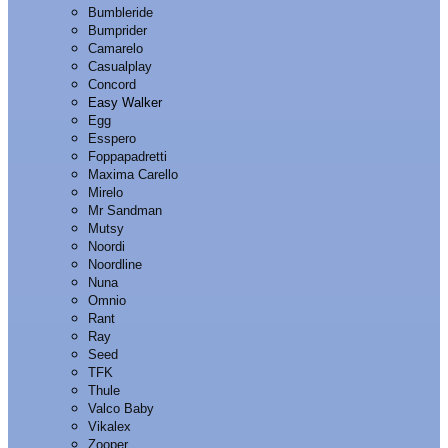
Bumbleride
Bumprider
Camarelo
Casualplay
Concord
Easy Walker
Egg
Esspero
Foppapadretti
Maxima Carello
Mirelo
Mr Sandman
Mutsy
Noordi
Noordline
Nuna
Omnio
Rant
Ray
Seed
TFK
Thule
Valco Baby
Vikalex
Zooper