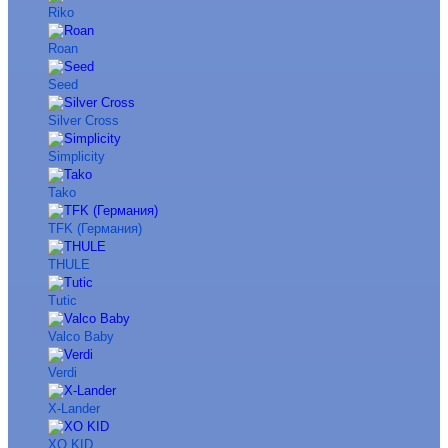
Riko
Roan
Seed
Silver Cross
Simplicity
Tako
TFK (Германия)
THULE
Tutic
Valco Baby
Verdi
X-Lander
XO KID