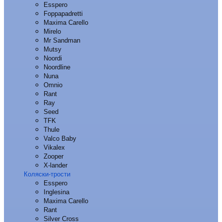
Esspero
Foppapadretti
Maxima Carello
Mirelo
Mr Sandman
Mutsy
Noordi
Noordline
Nuna
Omnio
Rant
Ray
Seed
TFK
Thule
Valco Baby
Vikalex
Zooper
X-lander
Коляски-трости
Esspero
Inglesina
Maxima Carello
Rant
Silver Cross