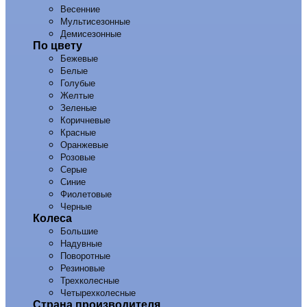
Весенние
Мультисезонные
Демисезонные
По цвету
Бежевые
Белые
Голубые
Желтые
Зеленые
Коричневые
Красные
Оранжевые
Розовые
Серые
Синие
Фиолетовые
Черные
Колеса
Большие
Надувные
Поворотные
Резиновые
Трехколесные
Четырехколесные
Страна производителя