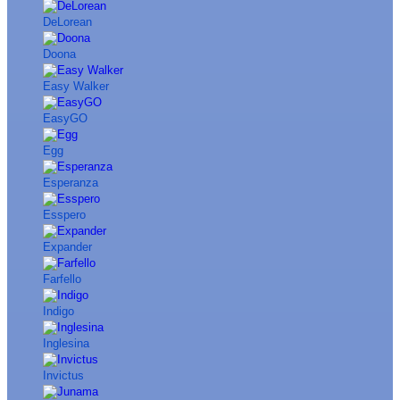
DeLorean
Doona
Easy Walker
EasyGO
Egg
Esperanza
Esspero
Expander
Farfello
Indigo
Inglesina
Invictus