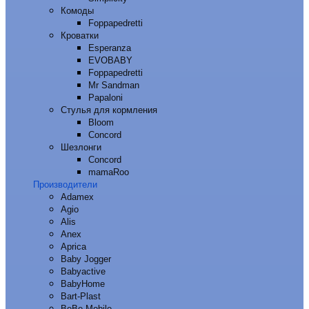
Комоды
Foppapedretti
Кроватки
Esperanza
EVOBABY
Foppapedretti
Mr Sandman
Papaloni
Стулья для кормления
Bloom
Concord
Шезлонги
Concord
mamaRoo
Производители
Adamex
Agio
Alis
Anex
Aprica
Baby Jogger
Babyactive
BabyHome
Bart-Plast
BeBe-Mobile