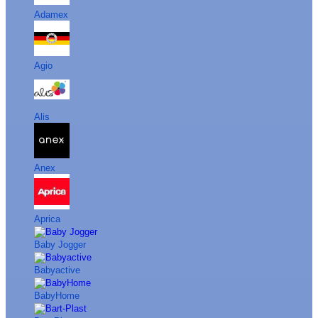
Adamex
Agio
Alis
Anex
Aprica
Baby Jogger
Babyactive
BabyHome