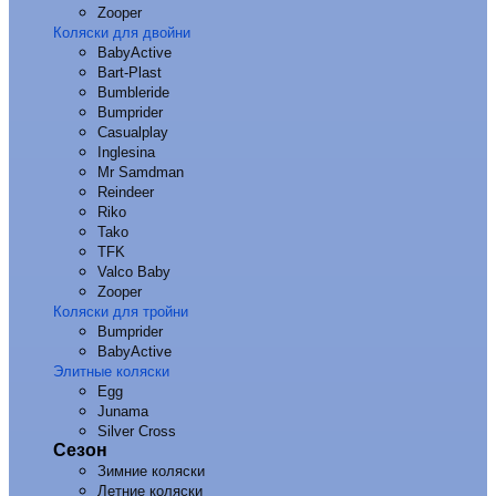
Zooper
Коляски для двойни
BabyActive
Bart-Plast
Bumbleride
Bumprider
Casualplay
Inglesina
Mr Samdman
Reindeer
Riko
Tako
TFK
Valco Baby
Zooper
Коляски для тройни
Bumprider
BabyActive
Элитные коляски
Egg
Junama
Silver Cross
Сезон
Зимние коляски
Летние коляски