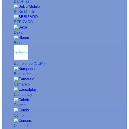
Bart-Plast
BeBe-Mobile
BEBIZARO
Bexa
Bloom
Bumbleride (США)
Bumprider
Camarelo
Casualplay
Coletto
Combi
Concord