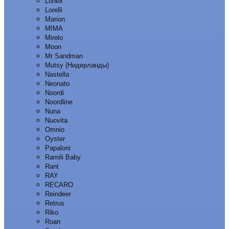
Lonex
Lorelli
Marion
MIMA
Mirelo
Moon
Mr Sandman
Mutsy (Нидерланды)
Nastella
Neonato
Noordi
Noordline
Nuna
Nuovita
Omnio
Oyster
Papaloni
Ramili Baby
Rant
RAY
RECARO
Reindeer
Retrus
Riko
Roan