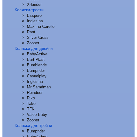
X-lander
Коляски-трости
Esspero
Inglesina
Maxima Carello
Rant
Silver Cross
Zooper
Коляски для двойни
BabyActive
Bart-Plast
Bumbleride
Bumprider
Casualplay
Inglesina
Mr Samdman
Reindeer
Riko
Tako
TFK
Valco Baby
Zooper
Коляски для тройни
Bumprider
BabyActive