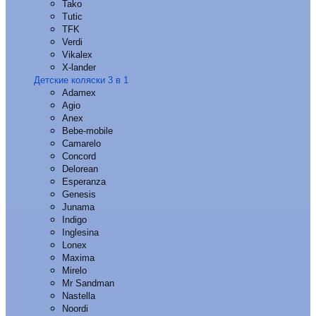
Tako
Tutic
TFK
Verdi
Vikalex
X-lander
Детские коляски 3 в 1
Adamex
Agio
Anex
Bebe-mobile
Camarelo
Concord
Delorean
Esperanza
Genesis
Junama
Indigo
Inglesina
Lonex
Maxima
Mirelo
Mr Sandman
Nastella
Noordi