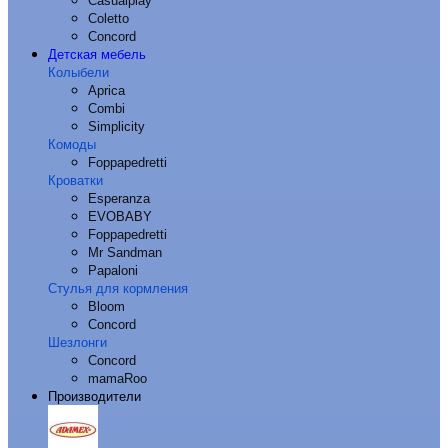
Casualplay
Coletto
Concord
Детская мебель
Колыбели
Aprica
Combi
Simplicity
Комоды
Foppapedretti
Кроватки
Esperanza
EVOBABY
Foppapedretti
Mr Sandman
Papaloni
Стулья для кормления
Bloom
Concord
Шезлонги
Concord
mamaRoo
Производители