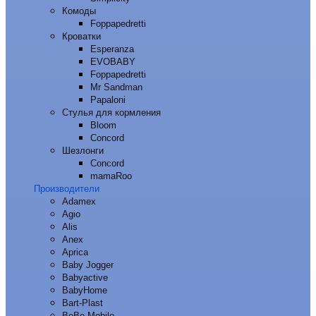
Комоды
Foppapedretti
Кроватки
Esperanza
EVOBABY
Foppapedretti
Mr Sandman
Papaloni
Стулья для кормления
Bloom
Concord
Шезлонги
Concord
mamaRoo
Производители
Adamex
Agio
Alis
Anex
Aprica
Baby Jogger
Babyactive
BabyHome
Bart-Plast
BeBe-Mobile