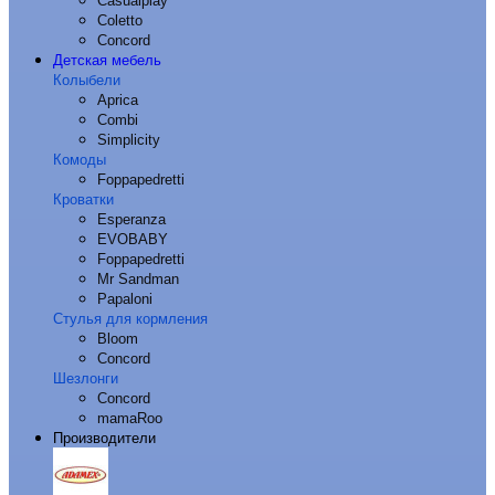
Casualplay
Coletto
Concord
Детская мебель
Колыбели
Aprica
Combi
Simplicity
Комоды
Foppapedretti
Кроватки
Esperanza
EVOBABY
Foppapedretti
Mr Sandman
Papaloni
Стулья для кормления
Bloom
Concord
Шезлонги
Concord
mamaRoo
Производители