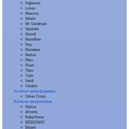
Inglesina
Lonex
Maxima
Mirelo
Mr Sandman
Nastella
Noordi
Noordline
Ray
Reindeer
Retrus
Riko
Roan
Tako
Tutic
Verdi
Vikalex
Коляски-трансформеры
Silver Cross
Коляски прогулочные
Aprica
4moms
BabyHome
BEBIZARO
Bloom