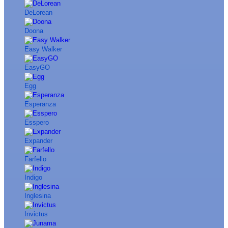
DeLorean
Doona
Easy Walker
EasyGO
Egg
Esperanza
Esspero
Expander
Farfello
Indigo
Inglesina
Invictus