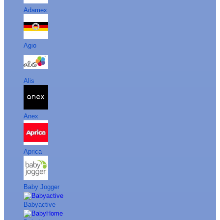
Adamex
Agio
Alis
Anex
Aprica
Baby Jogger
Babyactive