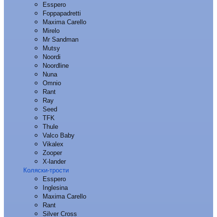
Esspero
Foppapadretti
Maxima Carello
Mirelo
Mr Sandman
Mutsy
Noordi
Noordline
Nuna
Omnio
Rant
Ray
Seed
TFK
Thule
Valco Baby
Vikalex
Zooper
X-lander
Коляски-трости
Esspero
Inglesina
Maxima Carello
Rant
Silver Cross