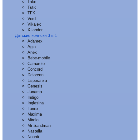
Tako
Tutic
TFK
Verdi
Vikalex
X-lander
Детские коляски 3 в 1
Adamex
Agio
Anex
Bebe-mobile
Camarelo
Concord
Delorean
Esperanza
Genesis
Junama
Indigo
Inglesina
Lonex
Maxima
Mirelo
Mr Sandman
Nastella
Noordi