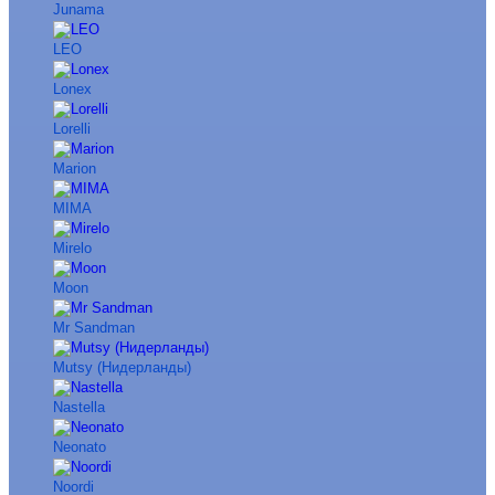
Junama
LEO
Lonex
Lorelli
Marion
MIMA
Mirelo
Moon
Mr Sandman
Mutsy (Нидерланды)
Nastella
Neonato
Noordi