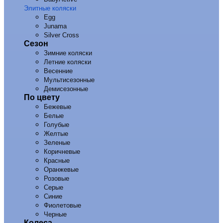
Элитные коляски
Egg
Junama
Silver Cross
Сезон
Зимние коляски
Летние коляски
Весенние
Мультисезонные
Демисезонные
По цвету
Бежевые
Белые
Голубые
Желтые
Зеленые
Коричневые
Красные
Оранжевые
Розовые
Серые
Синие
Фиолетовые
Черные
Колеса