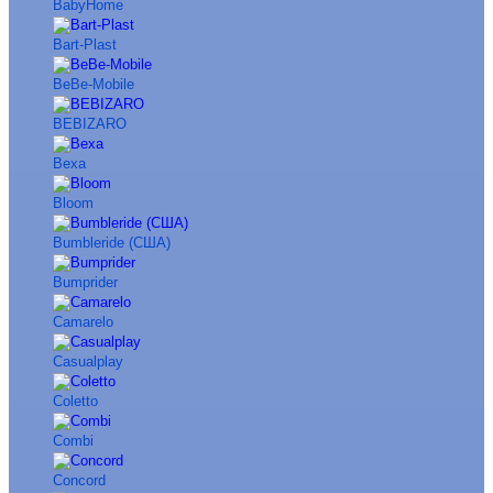
BabyHome
Bart-Plast
BeBe-Mobile
BEBIZARO
Bexa
Bloom
Bumbleride (США)
Bumprider
Camarelo
Casualplay
Coletto
Combi
Concord