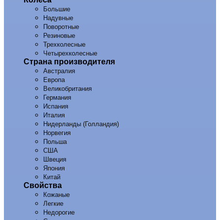
Большие
Надувные
Поворотные
Резиновые
Трехколесные
Четырехколесные
Страна производителя
Австралия
Европа
Великобритания
Германия
Испания
Италия
Нидерланды (Голландия)
Норвегия
Польша
США
Швеция
Япония
Китай
Свойства
Кожаные
Легкие
Недорогие