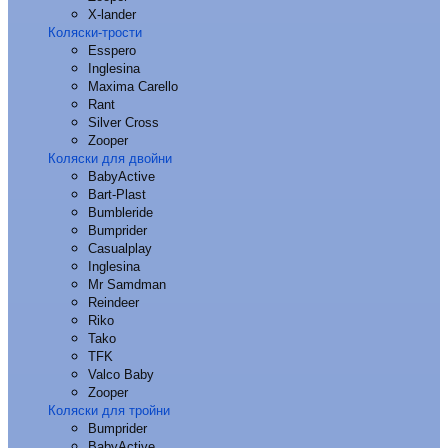
X-lander
Коляски-трости
Esspero
Inglesina
Maxima Carello
Rant
Silver Cross
Zooper
Коляски для двойни
BabyActive
Bart-Plast
Bumbleride
Bumprider
Casualplay
Inglesina
Mr Samdman
Reindeer
Riko
Tako
TFK
Valco Baby
Zooper
Коляски для тройни
Bumprider
BabyActive