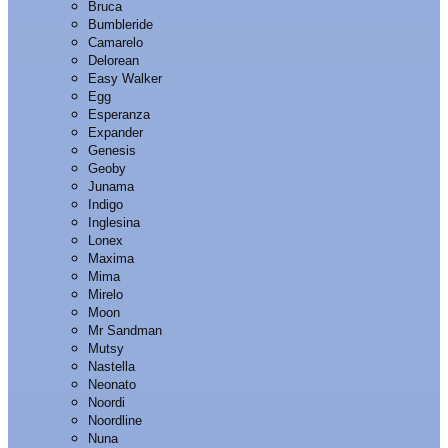
Bruca
Bumbleride
Camarelo
Delorean
Easy Walker
Egg
Esperanza
Expander
Genesis
Geoby
Junama
Indigo
Inglesina
Lonex
Maxima
Mima
Mirelo
Moon
Mr Sandman
Mutsy
Nastella
Neonato
Noordi
Noordline
Nuna