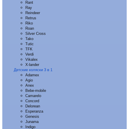
Rant
Ray
Reindeer
Retrus
Riko
Roan
Silver Cross
Tako
Tutic
TFK
Verdi
Vikalex
X-lander
Детские коляски 3 в 1
Adamex
Agio
Anex
Bebe-mobile
Camarelo
Concord
Delorean
Esperanza
Genesis
Junama
Indigo