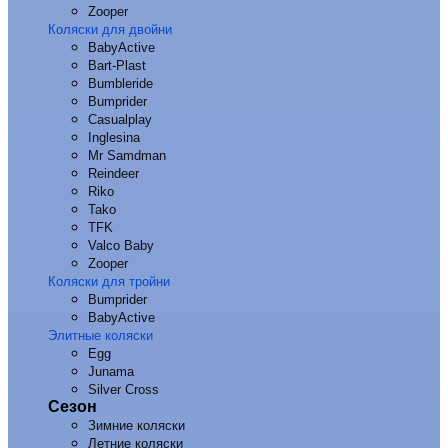
Zooper
Коляски для двойни
BabyActive
Bart-Plast
Bumbleride
Bumprider
Casualplay
Inglesina
Mr Samdman
Reindeer
Riko
Tako
TFK
Valco Baby
Zooper
Коляски для тройни
Bumprider
BabyActive
Элитные коляски
Egg
Junama
Silver Cross
Сезон
Зимние коляски
Летние коляски