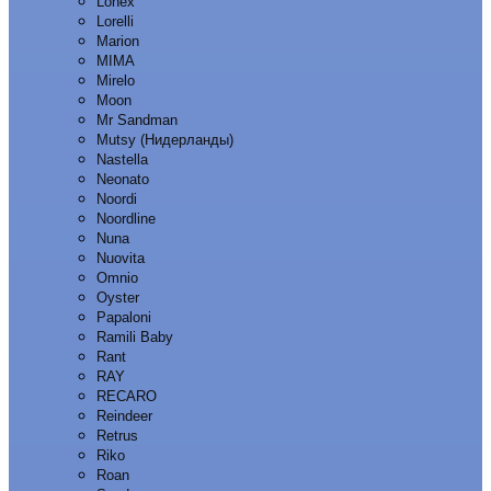
Lonex
Lorelli
Marion
MIMA
Mirelo
Moon
Mr Sandman
Mutsy (Нидерланды)
Nastella
Neonato
Noordi
Noordline
Nuna
Nuovita
Omnio
Oyster
Papaloni
Ramili Baby
Rant
RAY
RECARO
Reindeer
Retrus
Riko
Roan