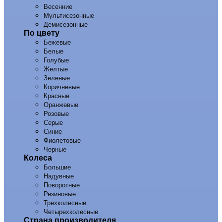
Весенние
Мультисезонные
Демисезонные
По цвету
Бежевые
Белые
Голубые
Желтые
Зеленые
Коричневые
Красные
Оранжевые
Розовые
Серые
Синие
Фиолетовые
Черные
Колеса
Большие
Надувные
Поворотные
Резиновые
Трехколесные
Четырехколесные
Страна производителя