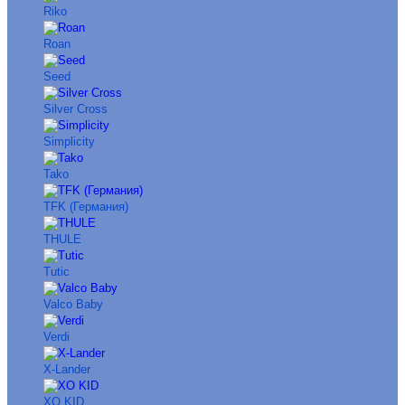
Riko
Roan
Seed
Silver Cross
Simplicity
Tako
TFK (Германия)
THULE
Tutic
Valco Baby
Verdi
X-Lander
XO KID