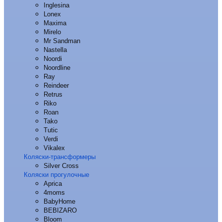
Inglesina
Lonex
Maxima
Mirelo
Mr Sandman
Nastella
Noordi
Noordline
Ray
Reindeer
Retrus
Riko
Roan
Tako
Tutic
Verdi
Vikalex
Коляски-трансформеры
Silver Cross
Коляски прогулочные
Aprica
4moms
BabyHome
BEBIZARO
Bloom