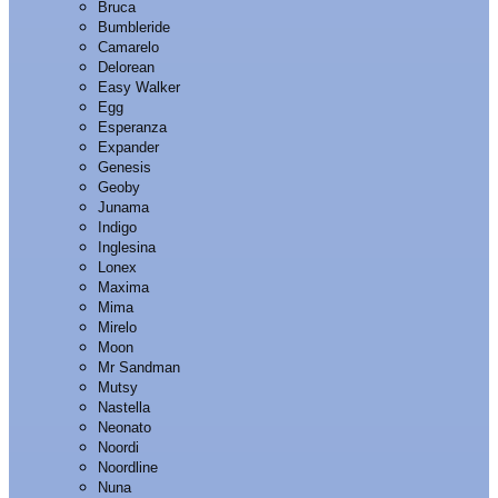
Bruca
Bumbleride
Camarelo
Delorean
Easy Walker
Egg
Esperanza
Expander
Genesis
Geoby
Junama
Indigo
Inglesina
Lonex
Maxima
Mima
Mirelo
Moon
Mr Sandman
Mutsy
Nastella
Neonato
Noordi
Noordline
Nuna