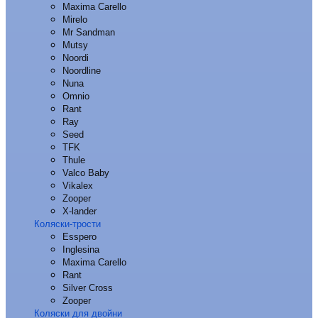
Maxima Carello
Mirelo
Mr Sandman
Mutsy
Noordi
Noordline
Nuna
Omnio
Rant
Ray
Seed
TFK
Thule
Valco Baby
Vikalex
Zooper
X-lander
Коляски-трости
Esspero
Inglesina
Maxima Carello
Rant
Silver Cross
Zooper
Коляски для двойни