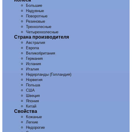
Большие
Надувные
Поворотные
Резиновые
Трехколесные
Четырехколесные
Страна производителя
Австралия
Европа
Великобритания
Германия
Испания
Италия
Нидерланды (Голландия)
Норвегия
Польша
США
Швеция
Япония
Китай
Свойства
Кожаные
Легкие
Недорогие