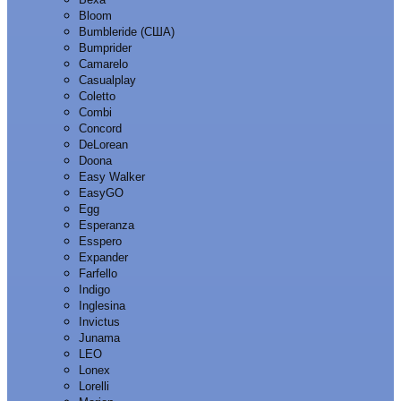
Bloom
Bumbleride (США)
Bumprider
Camarelo
Casualplay
Coletto
Combi
Concord
DeLorean
Doona
Easy Walker
EasyGO
Egg
Esperanza
Esspero
Expander
Farfello
Indigo
Inglesina
Invictus
Junama
LEO
Lonex
Lorelli