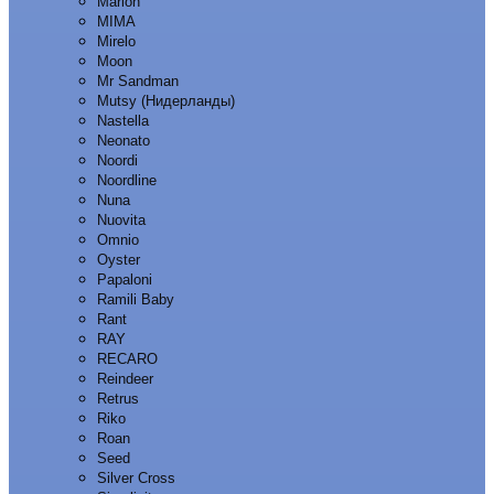
Marion
MIMA
Mirelo
Moon
Mr Sandman
Mutsy (Нидерланды)
Nastella
Neonato
Noordi
Noordline
Nuna
Nuovita
Omnio
Oyster
Papaloni
Ramili Baby
Rant
RAY
RECARO
Reindeer
Retrus
Riko
Roan
Seed
Silver Cross