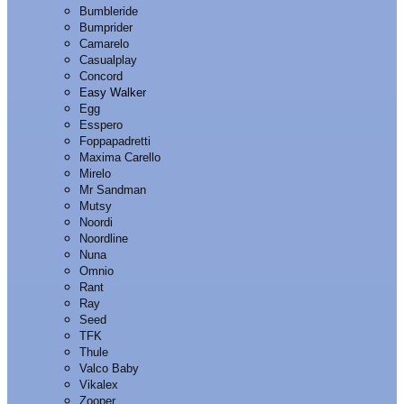
Bumbleride
Bumprider
Camarelo
Casualplay
Concord
Easy Walker
Egg
Esspero
Foppapadretti
Maxima Carello
Mirelo
Mr Sandman
Mutsy
Noordi
Noordline
Nuna
Omnio
Rant
Ray
Seed
TFK
Thule
Valco Baby
Vikalex
Zooper