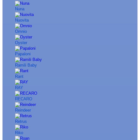
Nuna
Nuovita
Omnio
Oyster
Papaloni
Ramili Baby
Rant
RAY
RECARO
Reindeer
Retrus
Riko