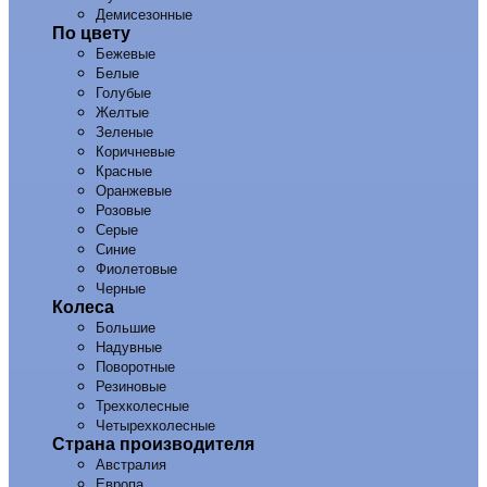
Демисезонные
По цвету
Бежевые
Белые
Голубые
Желтые
Зеленые
Коричневые
Красные
Оранжевые
Розовые
Серые
Синие
Фиолетовые
Черные
Колеса
Большие
Надувные
Поворотные
Резиновые
Трехколесные
Четырехколесные
Страна производителя
Австралия
Европа