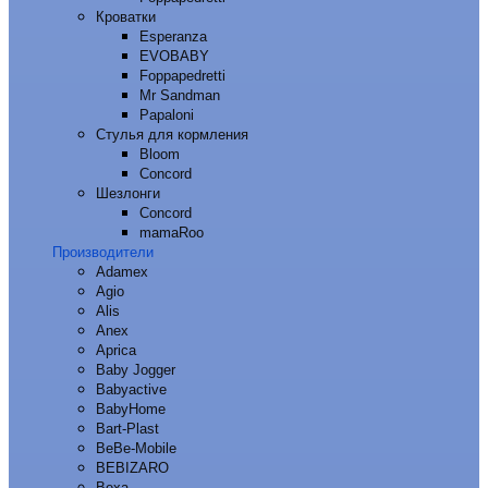
Кроватки
Esperanza
EVOBABY
Foppapedretti
Mr Sandman
Papaloni
Стулья для кормления
Bloom
Concord
Шезлонги
Concord
mamaRoo
Производители
Adamex
Agio
Alis
Anex
Aprica
Baby Jogger
Babyactive
BabyHome
Bart-Plast
BeBe-Mobile
BEBIZARO
Bexa