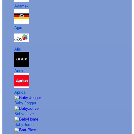
Adamex
Agio
Alis
Anex
Aprica
Baby Jogger
Babyactive
BabyHome