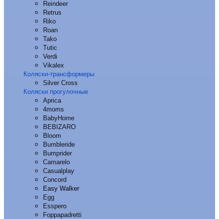
Reindeer
Retrus
Riko
Roan
Tako
Tutic
Verdi
Vikalex
Коляски-трансформеры
Silver Cross
Коляски прогулочные
Aprica
4moms
BabyHome
BEBIZARO
Bloom
Bumbleride
Bumprider
Camarelo
Casualplay
Concord
Easy Walker
Egg
Esspero
Foppapadretti