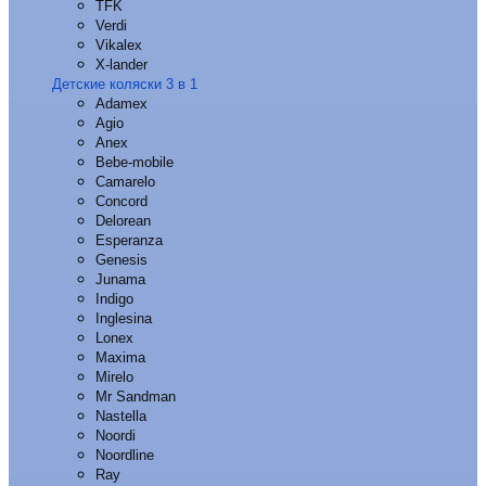
TFK
Verdi
Vikalex
X-lander
Детские коляски 3 в 1
Adamex
Agio
Anex
Bebe-mobile
Camarelo
Concord
Delorean
Esperanza
Genesis
Junama
Indigo
Inglesina
Lonex
Maxima
Mirelo
Mr Sandman
Nastella
Noordi
Noordline
Ray