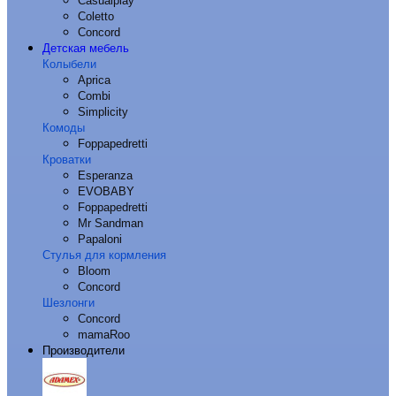
Casualplay
Coletto
Concord
Детская мебель
Колыбели
Aprica
Combi
Simplicity
Комоды
Foppapedretti
Кроватки
Esperanza
EVOBABY
Foppapedretti
Mr Sandman
Papaloni
Стулья для кормления
Bloom
Concord
Шезлонги
Concord
mamaRoo
Производители