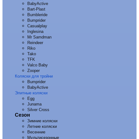
BabyActive
Bart-Plast
Bumbleride
Bumprider
Casualplay
Inglesina
Mr Samdman
Reindeer
Riko
Tako
TFK
Valco Baby
Zooper
Коляски для тройни
Bumprider
BabyActive
Элитные коляски
Egg
Junama
Silver Cross
Сезон
Зимние коляски
Летние коляски
Весенние
Мультисезонные