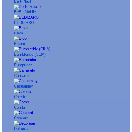
Bart-Plast
BeBe-Mobile
BEBIZARO
Bexa
Bloom
Bumbleride (США)
Bumprider
Camarelo
Casualplay
Coletto
Combi
Concord
DeLorean