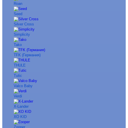
Roan
Seed
Silver Cross
Simplicity
Tako
TFK (Германия)
THULE
Tutic
Valco Baby
Verdi
X-Lander
XO KID
Zooper