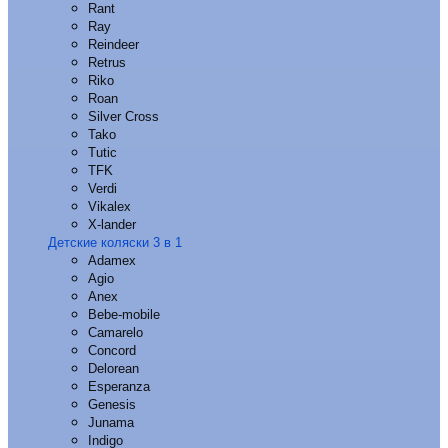
Rant
Ray
Reindeer
Retrus
Riko
Roan
Silver Cross
Tako
Tutic
TFK
Verdi
Vikalex
X-lander
Детские коляски 3 в 1
Adamex
Agio
Anex
Bebe-mobile
Camarelo
Concord
Delorean
Esperanza
Genesis
Junama
Indigo