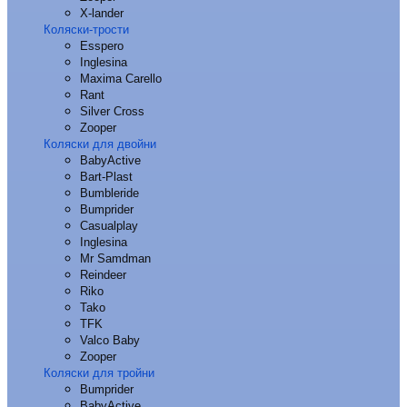
X-lander
Коляски-трости
Esspero
Inglesina
Maxima Carello
Rant
Silver Cross
Zooper
Коляски для двойни
BabyActive
Bart-Plast
Bumbleride
Bumprider
Casualplay
Inglesina
Mr Samdman
Reindeer
Riko
Tako
TFK
Valco Baby
Zooper
Коляски для тройни
Bumprider
BabyActive