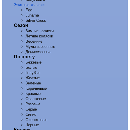
Элитные коляски
Egg
Junama
Silver Cross
Сезон
Зимние коляски
Летние коляски
Весенние
Мультисезонные
Демисезонные
По цвету
Бежевые
Белые
Голубые
Желтые
Зеленые
Коричневые
Красные
Оранжевые
Розовые
Серые
Синие
Фиолетовые
Черные
Колеса