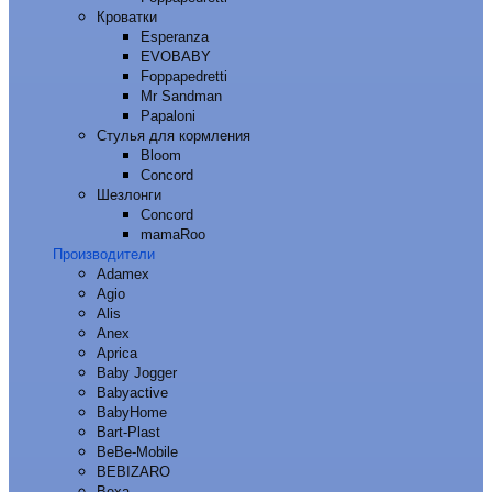
Кроватки
Esperanza
EVOBABY
Foppapedretti
Mr Sandman
Papaloni
Стулья для кормления
Bloom
Concord
Шезлонги
Concord
mamaRoo
Производители
Adamex
Agio
Alis
Anex
Aprica
Baby Jogger
Babyactive
BabyHome
Bart-Plast
BeBe-Mobile
BEBIZARO
Bexa