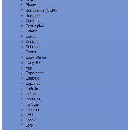
Bloom
Bumbleride (США)
Bumprider
Camarelo
Casualplay
Coletto
Combi
Concord
DeLorean
Doona
Easy Walker
EasyGO
Egg
Esperanza
Esspero
Expander
Farfello
Indigo
Inglesina
Invictus
Junama
LEO
Lonex
Lorelli