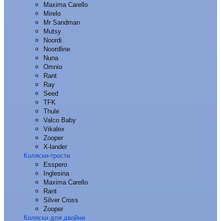
Maxima Carello
Mirelo
Mr Sandman
Mutsy
Noordi
Noordline
Nuna
Omnio
Rant
Ray
Seed
TFK
Thule
Valco Baby
Vikalex
Zooper
X-lander
Коляски-трости
Esspero
Inglesina
Maxima Carello
Rant
Silver Cross
Zooper
Коляски для двойни