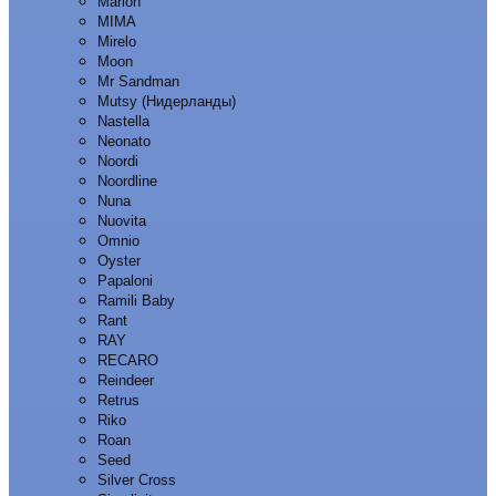
Marion
MIMA
Mirelo
Moon
Mr Sandman
Mutsy (Нидерланды)
Nastella
Neonato
Noordi
Noordline
Nuna
Nuovita
Omnio
Oyster
Papaloni
Ramili Baby
Rant
RAY
RECARO
Reindeer
Retrus
Riko
Roan
Seed
Silver Cross