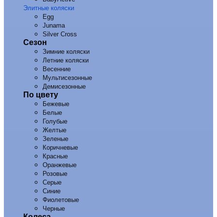
Элитные коляски
Egg
Junama
Silver Cross
Сезон
Зимние коляски
Летние коляски
Весенние
Мультисезонные
Демисезонные
По цвету
Бежевые
Белые
Голубые
Желтые
Зеленые
Коричневые
Красные
Оранжевые
Розовые
Серые
Синие
Фиолетовые
Черные
Колеса