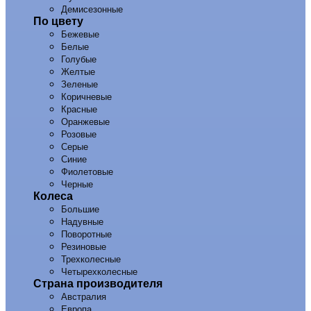
Демисезонные
По цвету
Бежевые
Белые
Голубые
Желтые
Зеленые
Коричневые
Красные
Оранжевые
Розовые
Серые
Синие
Фиолетовые
Черные
Колеса
Большие
Надувные
Поворотные
Резиновые
Трехколесные
Четырехколесные
Страна производителя
Австралия
Европа