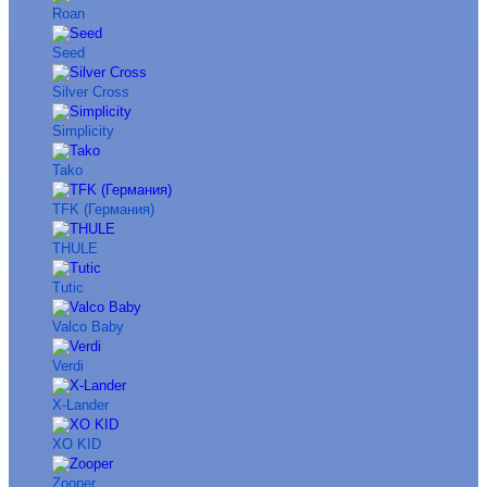
Roan
Seed
Silver Cross
Simplicity
Tako
TFK (Германия)
THULE
Tutic
Valco Baby
Verdi
X-Lander
XO KID
Zooper