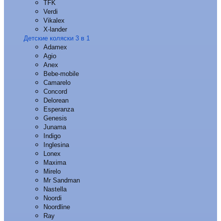
TFK
Verdi
Vikalex
X-lander
Детские коляски 3 в 1
Adamex
Agio
Anex
Bebe-mobile
Camarelo
Concord
Delorean
Esperanza
Genesis
Junama
Indigo
Inglesina
Lonex
Maxima
Mirelo
Mr Sandman
Nastella
Noordi
Noordline
Ray