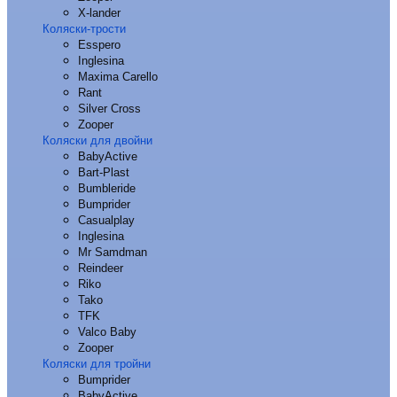
X-lander
Коляски-трости
Esspero
Inglesina
Maxima Carello
Rant
Silver Cross
Zooper
Коляски для двойни
BabyActive
Bart-Plast
Bumbleride
Bumprider
Casualplay
Inglesina
Mr Samdman
Reindeer
Riko
Tako
TFK
Valco Baby
Zooper
Коляски для тройни
Bumprider
BabyActive