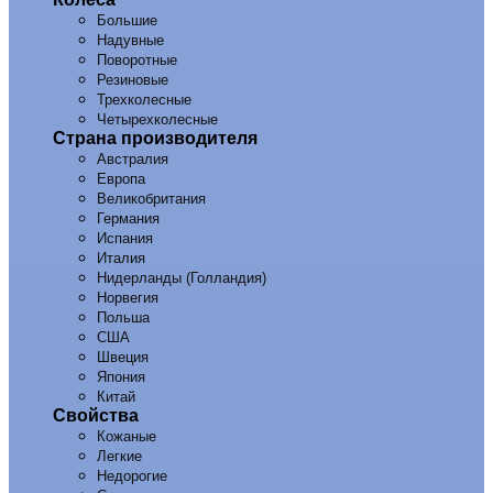
Большие
Надувные
Поворотные
Резиновые
Трехколесные
Четырехколесные
Страна производителя
Австралия
Европа
Великобритания
Германия
Испания
Италия
Нидерланды (Голландия)
Норвегия
Польша
США
Швеция
Япония
Китай
Свойства
Кожаные
Легкие
Недорогие