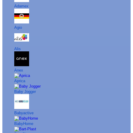
Adamex
Agio
Alis
Anex
Aprica
Baby Jogger
Babyactive
BabyHome