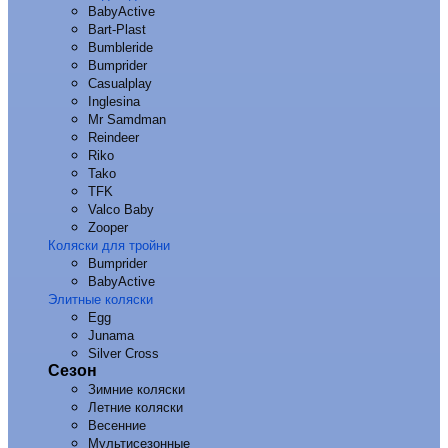
BabyActive
Bart-Plast
Bumbleride
Bumprider
Casualplay
Inglesina
Mr Samdman
Reindeer
Riko
Tako
TFK
Valco Baby
Zooper
Коляски для тройни
Bumprider
BabyActive
Элитные коляски
Egg
Junama
Silver Cross
Сезон
Зимние коляски
Летние коляски
Весенние
Мультисезонные