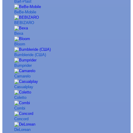
Bart-Plast
BeBe-Mobile
BEBIZARO
Bexa
Bloom
Bumbleride (США)
Bumprider
Camarelo
Casualplay
Coletto
Combi
Concord
DeLorean