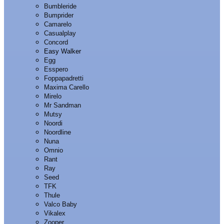
Bumbleride
Bumprider
Camarelo
Casualplay
Concord
Easy Walker
Egg
Esspero
Foppapadretti
Maxima Carello
Mirelo
Mr Sandman
Mutsy
Noordi
Noordline
Nuna
Omnio
Rant
Ray
Seed
TFK
Thule
Valco Baby
Vikalex
Zooper