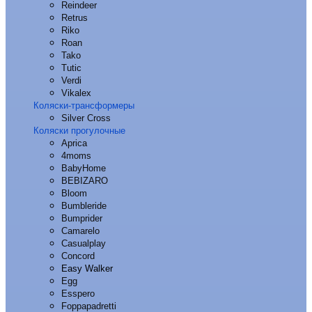
Reindeer
Retrus
Riko
Roan
Tako
Tutic
Verdi
Vikalex
Коляски-трансформеры
Silver Cross
Коляски прогулочные
Aprica
4moms
BabyHome
BEBIZARO
Bloom
Bumbleride
Bumprider
Camarelo
Casualplay
Concord
Easy Walker
Egg
Esspero
Foppapadretti