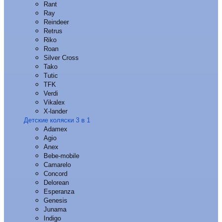
Rant
Ray
Reindeer
Retrus
Riko
Roan
Silver Cross
Tako
Tutic
TFK
Verdi
Vikalex
X-lander
Детские коляски 3 в 1
Adamex
Agio
Anex
Bebe-mobile
Camarelo
Concord
Delorean
Esperanza
Genesis
Junama
Indigo