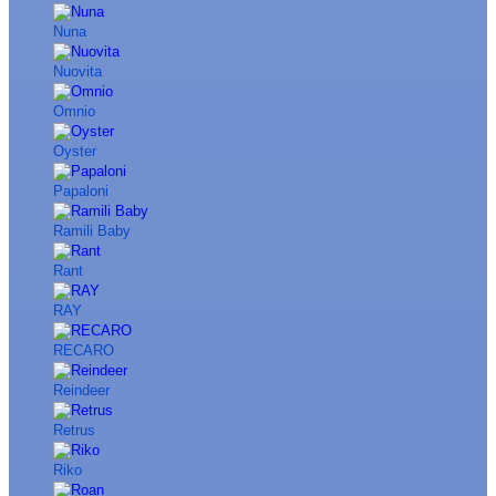
Nuna
Nuovita
Omnio
Oyster
Papaloni
Ramili Baby
Rant
RAY
RECARO
Reindeer
Retrus
Riko