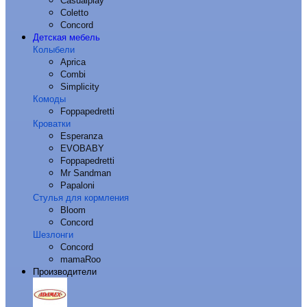
Casualplay
Coletto
Concord
Детская мебель
Колыбели
Aprica
Combi
Simplicity
Комоды
Foppapedretti
Кроватки
Esperanza
EVOBABY
Foppapedretti
Mr Sandman
Papaloni
Стулья для кормления
Bloom
Concord
Шезлонги
Concord
mamaRoo
Производители