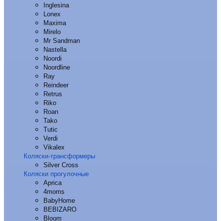
Inglesina
Lonex
Maxima
Mirelo
Mr Sandman
Nastella
Noordi
Noordline
Ray
Reindeer
Retrus
Riko
Roan
Tako
Tutic
Verdi
Vikalex
Коляски-трансформеры
Silver Cross
Коляски прогулочные
Aprica
4moms
BabyHome
BEBIZARO
Bloom