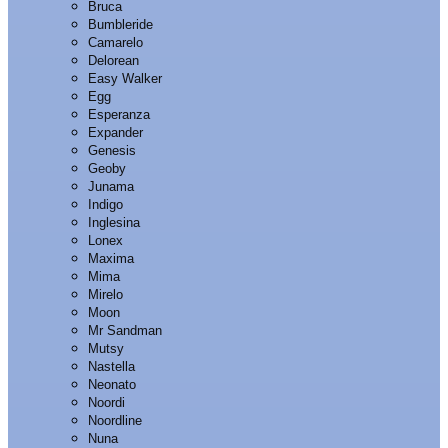
Bruca
Bumbleride
Camarelo
Delorean
Easy Walker
Egg
Esperanza
Expander
Genesis
Geoby
Junama
Indigo
Inglesina
Lonex
Maxima
Mima
Mirelo
Moon
Mr Sandman
Mutsy
Nastella
Neonato
Noordi
Noordline
Nuna