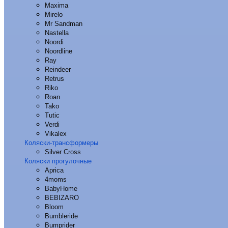
Maxima
Mirelo
Mr Sandman
Nastella
Noordi
Noordline
Ray
Reindeer
Retrus
Riko
Roan
Tako
Tutic
Verdi
Vikalex
Коляски-трансформеры
Silver Cross
Коляски прогулочные
Aprica
4moms
BabyHome
BEBIZARO
Bloom
Bumbleride
Bumprider