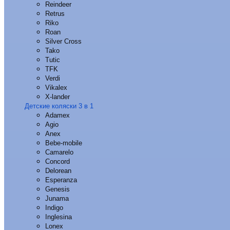
Reindeer
Retrus
Riko
Roan
Silver Cross
Tako
Tutic
TFK
Verdi
Vikalex
X-lander
Детские коляски 3 в 1
Adamex
Agio
Anex
Bebe-mobile
Camarelo
Concord
Delorean
Esperanza
Genesis
Junama
Indigo
Inglesina
Lonex