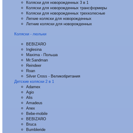
Коляски для новорожденных 3 в 1
Коляски для новорожденных трансформеры
Коляски для новорожденных трехколесные
Легкие коляски для новорожденных
Летние коляски для новорожденных
Коляски - люльки
BEBIZARO
Inglesina
Maxima - Польша
Mr.Sandman
Reindeer
Roan
Silver Cross - Великобритания
Детские коляски 2 в 1
Adamex
Agio
Alis
Amadeus
Anex
Bebe-mobile
BEBIZARO
Bruca
Bumbleride