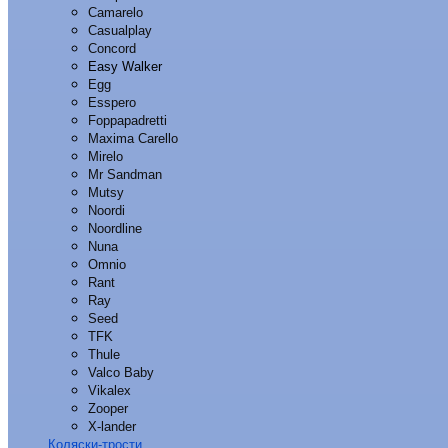
Camarelo
Casualplay
Concord
Easy Walker
Egg
Esspero
Foppapadretti
Maxima Carello
Mirelo
Mr Sandman
Mutsy
Noordi
Noordline
Nuna
Omnio
Rant
Ray
Seed
TFK
Thule
Valco Baby
Vikalex
Zooper
X-lander
Коляски-трости