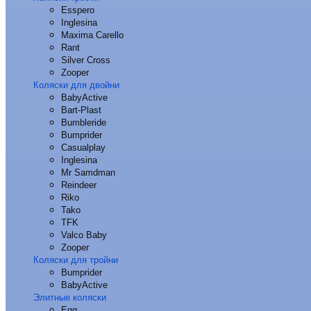
Esspero
Inglesina
Maxima Carello
Rant
Silver Cross
Zooper
Коляски для двойни
BabyActive
Bart-Plast
Bumbleride
Bumprider
Casualplay
Inglesina
Mr Samdman
Reindeer
Riko
Tako
TFK
Valco Baby
Zooper
Коляски для тройни
Bumprider
BabyActive
Элитные коляски
Egg