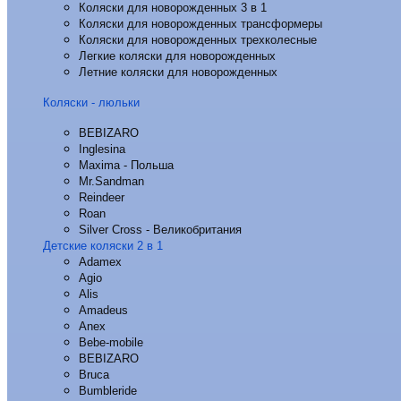
Коляски для новорожденных 3 в 1
Коляски для новорожденных трансформеры
Коляски для новорожденных трехколесные
Легкие коляски для новорожденных
Летние коляски для новорожденных
Коляски - люльки
BEBIZARO
Inglesina
Maxima - Польша
Mr.Sandman
Reindeer
Roan
Silver Cross - Великобритания
Детские коляски 2 в 1
Adamex
Agio
Alis
Amadeus
Anex
Bebe-mobile
BEBIZARO
Bruca
Bumbleride