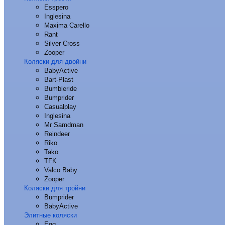
Esspero
Inglesina
Maxima Carello
Rant
Silver Cross
Zooper
Коляски для двойни
BabyActive
Bart-Plast
Bumbleride
Bumprider
Casualplay
Inglesina
Mr Samdman
Reindeer
Riko
Tako
TFK
Valco Baby
Zooper
Коляски для тройни
Bumprider
BabyActive
Элитные коляски
Egg