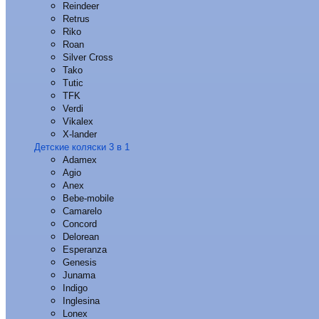
Reindeer
Retrus
Riko
Roan
Silver Cross
Tako
Tutic
TFK
Verdi
Vikalex
X-lander
Детские коляски 3 в 1
Adamex
Agio
Anex
Bebe-mobile
Camarelo
Concord
Delorean
Esperanza
Genesis
Junama
Indigo
Inglesina
Lonex