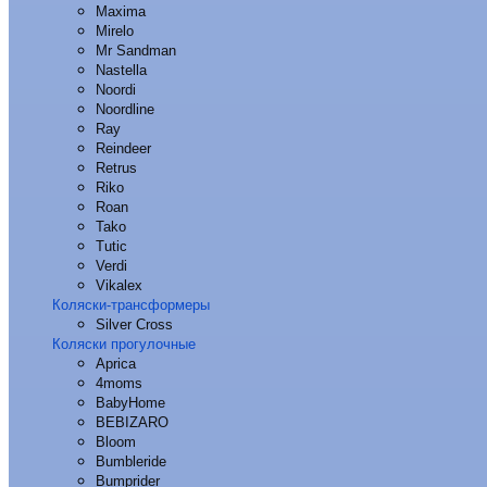
Maxima
Mirelo
Mr Sandman
Nastella
Noordi
Noordline
Ray
Reindeer
Retrus
Riko
Roan
Tako
Tutic
Verdi
Vikalex
Коляски-трансформеры
Silver Cross
Коляски прогулочные
Aprica
4moms
BabyHome
BEBIZARO
Bloom
Bumbleride
Bumprider