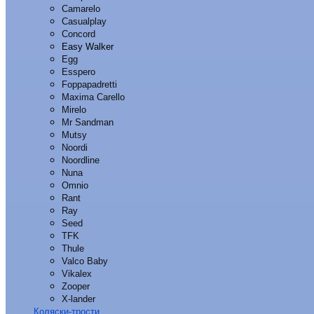
Camarelo
Casualplay
Concord
Easy Walker
Egg
Esspero
Foppapadretti
Maxima Carello
Mirelo
Mr Sandman
Mutsy
Noordi
Noordline
Nuna
Omnio
Rant
Ray
Seed
TFK
Thule
Valco Baby
Vikalex
Zooper
X-lander
Коляски-трости