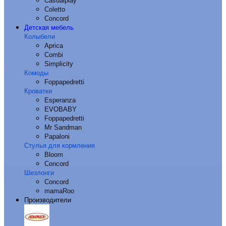
Casualplay
Coletto
Concord
Детская мебель
Колыбели
Aprica
Combi
Simplicity
Комоды
Foppapedretti
Кроватки
Esperanza
EVOBABY
Foppapedretti
Mr Sandman
Papaloni
Стулья для кормления
Bloom
Concord
Шезлонги
Concord
mamaRoo
Производители