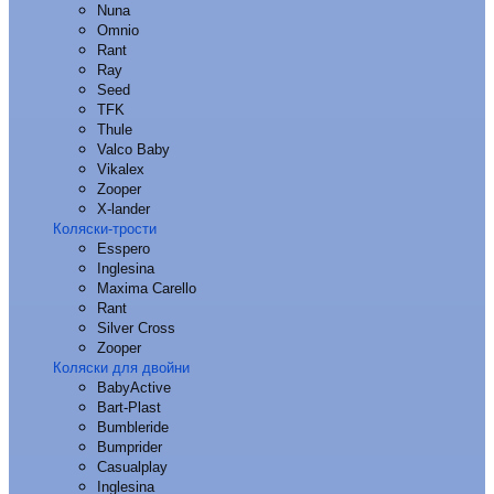
Nuna
Omnio
Rant
Ray
Seed
TFK
Thule
Valco Baby
Vikalex
Zooper
X-lander
Коляски-трости
Esspero
Inglesina
Maxima Carello
Rant
Silver Cross
Zooper
Коляски для двойни
BabyActive
Bart-Plast
Bumbleride
Bumprider
Casualplay
Inglesina