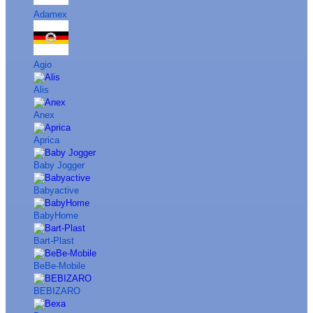
Adamex
Agio
Alis
Anex
Aprica
Baby Jogger
Babyactive
BabyHome
Bart-Plast
BeBe-Mobile
BEBIZARO