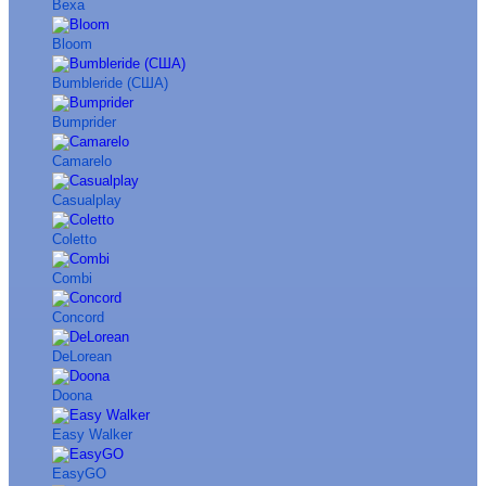
Bexa
Bloom
Bumbleride (США)
Bumprider
Camarelo
Casualplay
Coletto
Combi
Concord
DeLorean
Doona
Easy Walker
EasyGO