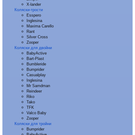
X-lander
Коляски-трости
Esspero
Inglesina
Maxima Carello
Rant
Silver Cross
Zooper
Коляски для двойни
BabyActive
Bart-Plast
Bumbleride
Bumprider
Casualplay
Inglesina
Mr Samdman
Reindeer
Riko
Tako
TFK
Valco Baby
Zooper
Коляски для тройни
Bumprider
BabyActive