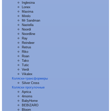
Inglesina
Lonex
Maxima
Mirelo
Mr Sandman
Nastella
Noordi
Noordline
Ray
Reindeer
Retrus
Riko
Roan
Tako
Tutic
Verdi
Vikalex
Коляски-трансформеры
Silver Cross
Коляски прогулочные
Aprica
4moms
BabyHome
BEBIZARO
Bloom