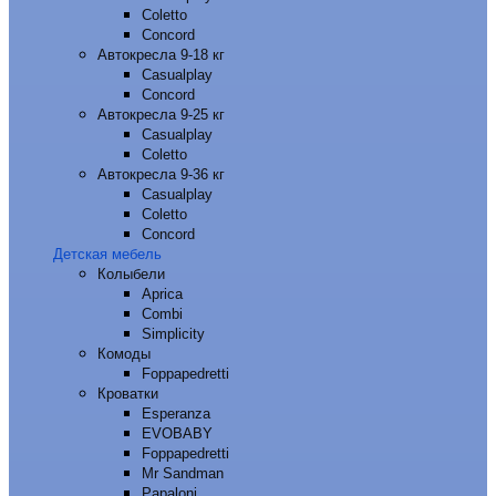
Coletto
Concord
Автокресла 9-18 кг
Casualplay
Concord
Автокресла 9-25 кг
Casualplay
Coletto
Автокресла 9-36 кг
Casualplay
Coletto
Concord
Детская мебель
Колыбели
Aprica
Combi
Simplicity
Комоды
Foppapedretti
Кроватки
Esperanza
EVOBABY
Foppapedretti
Mr Sandman
Papaloni