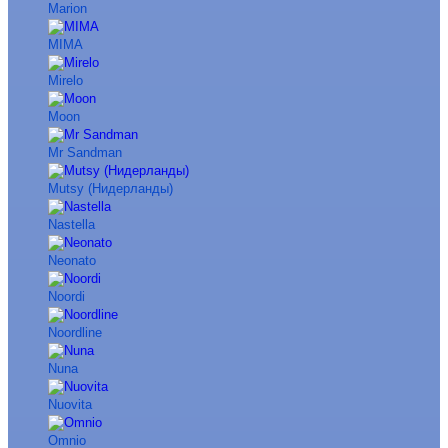
Marion
MIMA
Mirelo
Moon
Mr Sandman
Mutsy (Нидерланды)
Nastella
Neonato
Noordi
Noordline
Nuna
Nuovita
Omnio