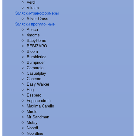
Verdi
Vikalex
Коляски-трансформеры
Silver Cross
Коляски прогулочные
Aprica
4moms
BabyHome
BEBIZARO
Bloom
Bumbleride
Bumprider
Camarelo
Casualplay
Concord
Easy Walker
Egg
Esspero
Foppapadretti
Maxima Carello
Mirelo
Mr Sandman
Mutsy
Noordi
Noordline