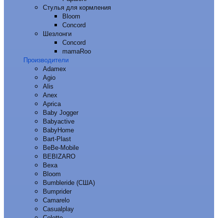
Стулья для кормления
Bloom
Concord
Шезлонги
Concord
mamaRoo
Производители
Adamex
Agio
Alis
Anex
Aprica
Baby Jogger
Babyactive
BabyHome
Bart-Plast
BeBe-Mobile
BEBIZARO
Bexa
Bloom
Bumbleride (США)
Bumprider
Camarelo
Casualplay
Coletto