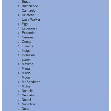
Bruca
Bumbleride
Camarelo
Delorean
Easy Walker
Egg
Esperanza
Expander
Genesis
Geoby
Junama
Indigo
Inglesina
Lonex
Maxima
Mima
Mirelo
Moon
Mr Sandman
Mutsy
Nastella
Neonato
Noordi
Noordline
Nuna