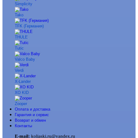
Simplicity
Tako
TFK (Германия)
THULE
Tutic
Valco Baby
Verdi
X-Lander
XO KID
Zooper
Оплата и доставка
Гарантия и сервис
Возврат и обмен
Контакты
E-mail:
koliaski.ru@yandex.ru