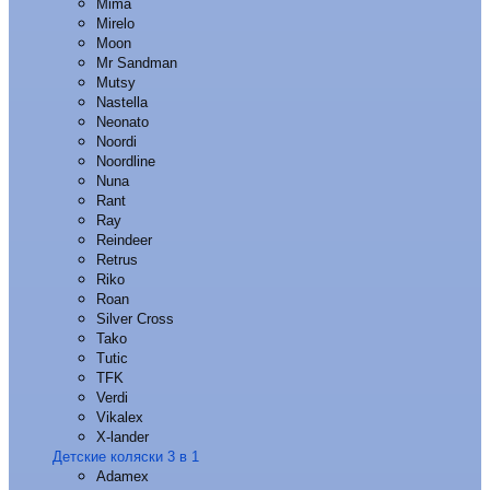
Mima
Mirelo
Moon
Mr Sandman
Mutsy
Nastella
Neonato
Noordi
Noordline
Nuna
Rant
Ray
Reindeer
Retrus
Riko
Roan
Silver Cross
Tako
Tutic
TFK
Verdi
Vikalex
X-lander
Детские коляски 3 в 1
Adamex