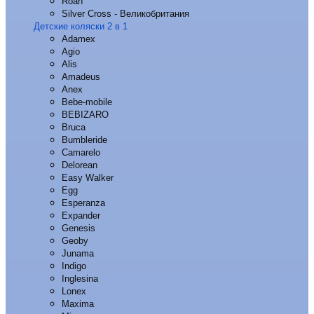
Roan
Silver Cross - Великобритания
Детские коляски 2 в 1
Adamex
Agio
Alis
Amadeus
Anex
Bebe-mobile
BEBIZARO
Bruca
Bumbleride
Camarelo
Delorean
Easy Walker
Egg
Esperanza
Expander
Genesis
Geoby
Junama
Indigo
Inglesina
Lonex
Maxima