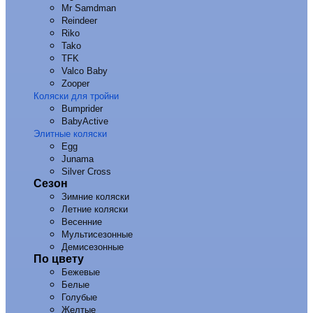
Mr Samdman
Reindeer
Riko
Tako
TFK
Valco Baby
Zooper
Коляски для тройни
Bumprider
BabyActive
Элитные коляски
Egg
Junama
Silver Cross
Сезон
Зимние коляски
Летние коляски
Весенние
Мультисезонные
Демисезонные
По цвету
Бежевые
Белые
Голубые
Желтые