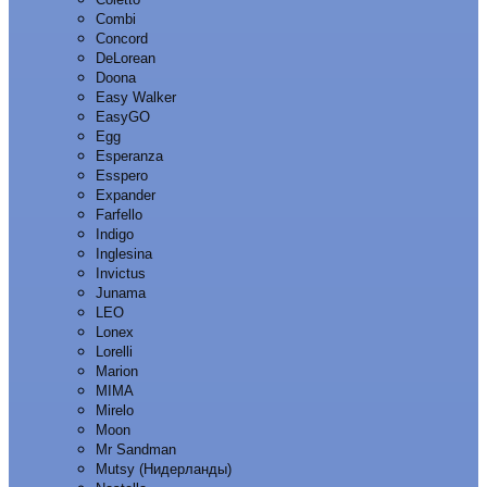
Combi
Concord
DeLorean
Doona
Easy Walker
EasyGO
Egg
Esperanza
Esspero
Expander
Farfello
Indigo
Inglesina
Invictus
Junama
LEO
Lonex
Lorelli
Marion
MIMA
Mirelo
Moon
Mr Sandman
Mutsy (Нидерланды)