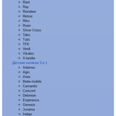
Rant
Ray
Reindeer
Retrus
Riko
Roan
Silver Cross
Tako
Tutic
TFK
Verdi
Vikalex
X-lander
Детские коляски 3 в 1
Adamex
Agio
Anex
Bebe-mobile
Camarelo
Concord
Delorean
Esperanza
Genesis
Junama
Indigo