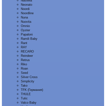
Nastella
Neonato
Noordi
Noordline
Nuna
Nuovita
Omnio
Oyster
Papaloni
Ramili Baby
Rant
RAY
RECARO
Reindeer
Retrus
Riko
Roan
Seed
Silver Cross
Simplicity
Tako
TFK (Германия)
THULE
Tutic
Valco Baby