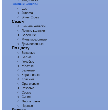
Элитные коляски
Egg
Junama
Silver Cross
Сезон
Зимние коляски
Летние коляски
Весенние
Мультисезонные
Демисезонные
По цвету
Бежевые
Белые
Голубые
Желтые
Зеленые
Коричневые
Красные
Оранжевые
Розовые
Серые
Синие
Фиолетовые
Черные
Колеса