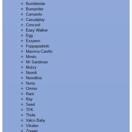
Bumbleride
Bumprider
Camarelo
Casualplay
Concord
Easy Walker
Egg
Esspero
Foppapadretti
Maxima Carello
Mirelo
Mr Sandman
Mutsy
Noordi
Noordline
Nuna
Omnio
Rant
Ray
Seed
TFK
Thule
Valco Baby
Vikalex
Zooper