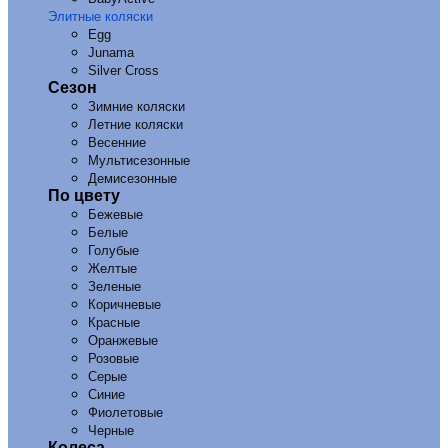
Элитные коляски
Egg
Junama
Silver Cross
Сезон
Зимние коляски
Летние коляски
Весенние
Мультисезонные
Демисезонные
По цвету
Бежевые
Белые
Голубые
Желтые
Зеленые
Коричневые
Красные
Оранжевые
Розовые
Серые
Синие
Фиолетовые
Черные
Колеса