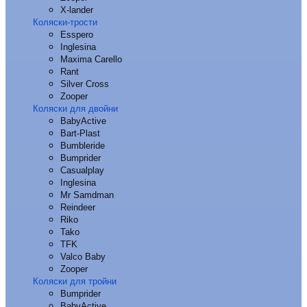
X-lander
Коляски-трости
Esspero
Inglesina
Maxima Carello
Rant
Silver Cross
Zooper
Коляски для двойни
BabyActive
Bart-Plast
Bumbleride
Bumprider
Casualplay
Inglesina
Mr Samdman
Reindeer
Riko
Tako
TFK
Valco Baby
Zooper
Коляски для тройни
Bumprider
BabyActive