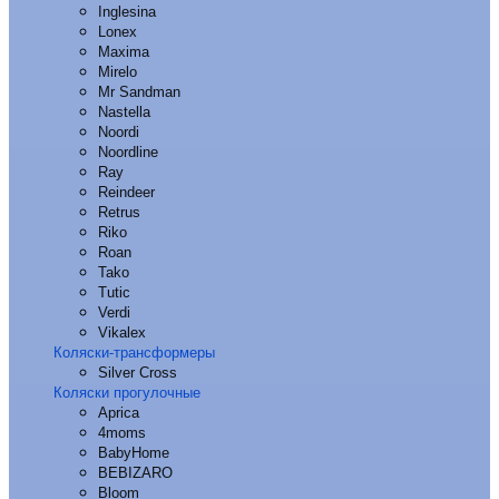
Inglesina
Lonex
Maxima
Mirelo
Mr Sandman
Nastella
Noordi
Noordline
Ray
Reindeer
Retrus
Riko
Roan
Tako
Tutic
Verdi
Vikalex
Коляски-трансформеры
Silver Cross
Коляски прогулочные
Aprica
4moms
BabyHome
BEBIZARO
Bloom