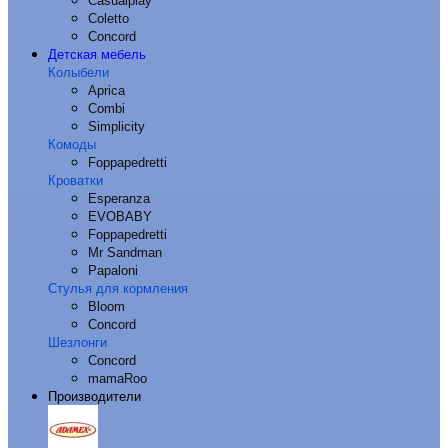
Casualplay
Coletto
Concord
Детская мебель
Колыбели
Aprica
Combi
Simplicity
Комоды
Foppapedretti
Кроватки
Esperanza
EVOBABY
Foppapedretti
Mr Sandman
Papaloni
Стулья для кормления
Bloom
Concord
Шезлонги
Concord
mamaRoo
Производители