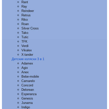
Rant
Ray
Reindeer
Retrus
Riko
Roan
Silver Cross
Tako
Tutic
TFK
Verdi
Vikalex
X-lander
Детские коляски 3 в 1
Adamex
Agio
Anex
Bebe-mobile
Camarelo
Concord
Delorean
Esperanza
Genesis
Junama
Indigo