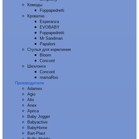
Комоды
Foppapedretti
Кроватки
Esperanza
EVOBABY
Foppapedretti
Mr Sandman
Papaloni
Стулья для кормления
Bloom
Concord
Шезлонги
Concord
mamaRoo
Производители
Adamex
Agio
Alis
Anex
Aprica
Baby Jogger
Babyactive
BabyHome
Bart-Plast
BeBe-Mobile