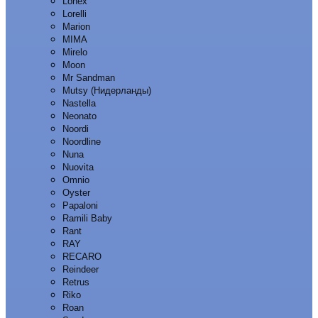
Lonex
Lorelli
Marion
MIMA
Mirelo
Moon
Mr Sandman
Mutsy (Нидерланды)
Nastella
Neonato
Noordi
Noordline
Nuna
Nuovita
Omnio
Oyster
Papaloni
Ramili Baby
Rant
RAY
RECARO
Reindeer
Retrus
Riko
Roan