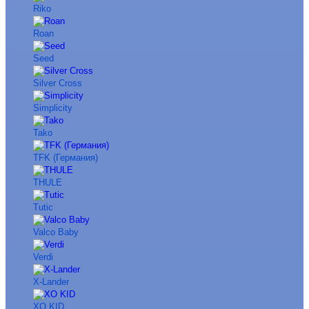
Riko
Roan
Seed
Silver Cross
Simplicity
Tako
TFK (Германия)
THULE
Tutic
Valco Baby
Verdi
X-Lander
XO KID