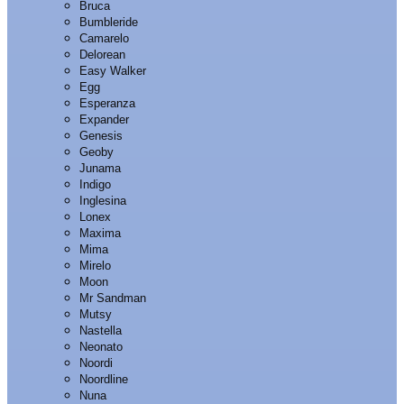
Bruca
Bumbleride
Camarelo
Delorean
Easy Walker
Egg
Esperanza
Expander
Genesis
Geoby
Junama
Indigo
Inglesina
Lonex
Maxima
Mima
Mirelo
Moon
Mr Sandman
Mutsy
Nastella
Neonato
Noordi
Noordline
Nuna