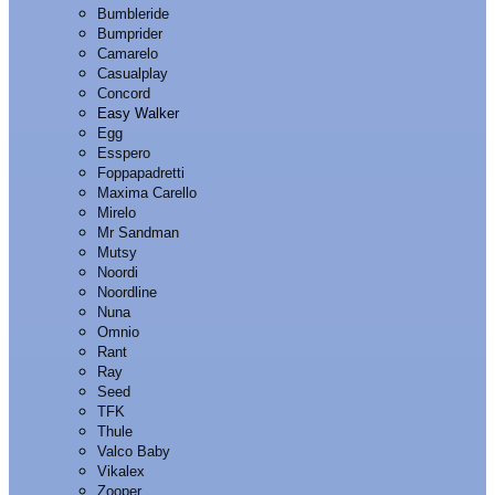
Bumbleride
Bumprider
Camarelo
Casualplay
Concord
Easy Walker
Egg
Esspero
Foppapadretti
Maxima Carello
Mirelo
Mr Sandman
Mutsy
Noordi
Noordline
Nuna
Omnio
Rant
Ray
Seed
TFK
Thule
Valco Baby
Vikalex
Zooper