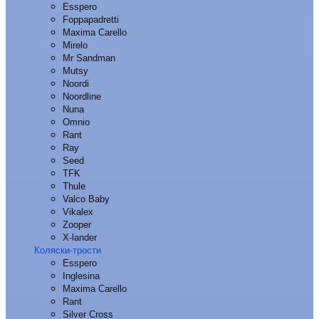
Esspero
Foppapadretti
Maxima Carello
Mirelo
Mr Sandman
Mutsy
Noordi
Noordline
Nuna
Omnio
Rant
Ray
Seed
TFK
Thule
Valco Baby
Vikalex
Zooper
X-lander
Коляски-трости
Esspero
Inglesina
Maxima Carello
Rant
Silver Cross