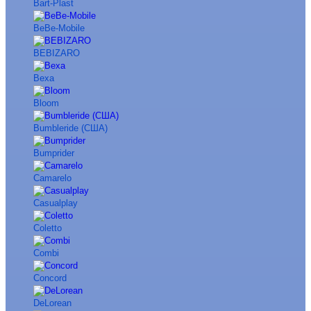
Bart-Plast
BeBe-Mobile
BEBIZARO
Bexa
Bloom
Bumbleride (США)
Bumprider
Camarelo
Casualplay
Coletto
Combi
Concord
DeLorean