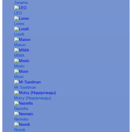
Junama
LEO
Lonex
Lorelli
Marion
MIMA
Mirelo
Moon
Mr Sandman
Mutsy (Нидерланды)
Nastella
Neonato
Noordi