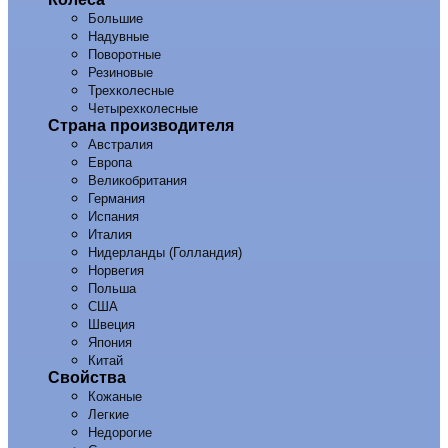
Большие
Надувные
Поворотные
Резиновые
Трехколесные
Четырехколесные
Страна производителя
Австралия
Европа
Великобритания
Германия
Испания
Италия
Нидерланды (Голландия)
Норвегия
Польша
США
Швеция
Япония
Китай
Свойства
Кожаные
Легкие
Недорогие