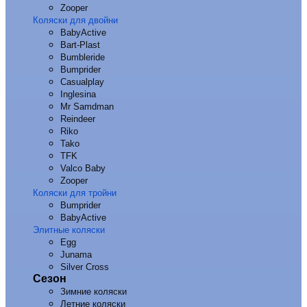
Zooper
Коляски для двойни
BabyActive
Bart-Plast
Bumbleride
Bumprider
Casualplay
Inglesina
Mr Samdman
Reindeer
Riko
Tako
TFK
Valco Baby
Zooper
Коляски для тройни
Bumprider
BabyActive
Элитные коляски
Egg
Junama
Silver Cross
Сезон
Зимние коляски
Летние коляски