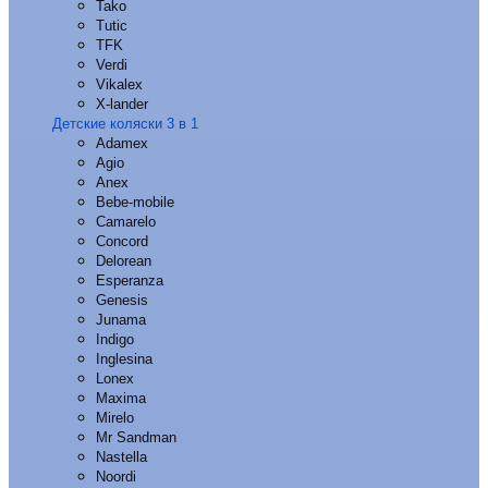
Tako
Tutic
TFK
Verdi
Vikalex
X-lander
Детские коляски 3 в 1
Adamex
Agio
Anex
Bebe-mobile
Camarelo
Concord
Delorean
Esperanza
Genesis
Junama
Indigo
Inglesina
Lonex
Maxima
Mirelo
Mr Sandman
Nastella
Noordi