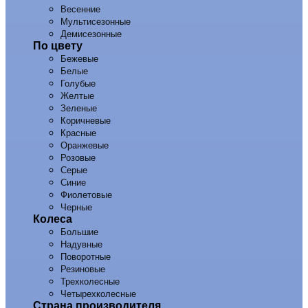
Весенние
Мультисезонные
Демисезонные
По цвету
Бежевые
Белые
Голубые
Желтые
Зеленые
Коричневые
Красные
Оранжевые
Розовые
Серые
Синие
Фиолетовые
Черные
Колеса
Большие
Надувные
Поворотные
Резиновые
Трехколесные
Четырехколесные
Страна производителя