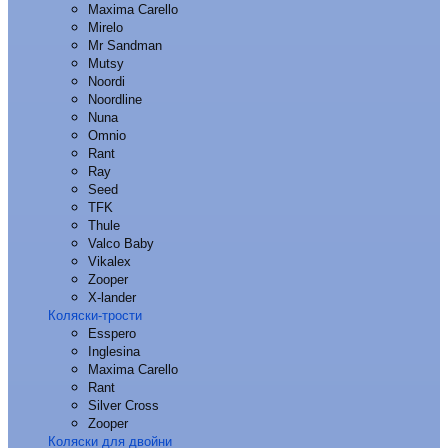
Maxima Carello
Mirelo
Mr Sandman
Mutsy
Noordi
Noordline
Nuna
Omnio
Rant
Ray
Seed
TFK
Thule
Valco Baby
Vikalex
Zooper
X-lander
Коляски-трости
Esspero
Inglesina
Maxima Carello
Rant
Silver Cross
Zooper
Коляски для двойни