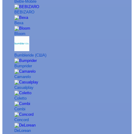
BeBe-Mobile
BEBIZARO
Bexa
Bloom
Bumbleride (США)
Bumprider
Camarelo
Casualplay
Coletto
Combi
Concord
DeLorean