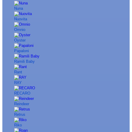
Nuna
Nuovita
Omnio
Oyster
Papaloni
Ramili Baby
Rant
RAY
RECARO
Reindeer
Retrus
Riko