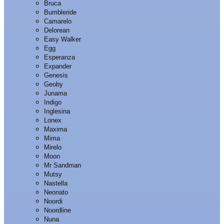
Bruca
Bumbleride
Camarelo
Delorean
Easy Walker
Egg
Esperanza
Expander
Genesis
Geoby
Junama
Indigo
Inglesina
Lonex
Maxima
Mima
Mirelo
Moon
Mr Sandman
Mutsy
Nastella
Neonato
Noordi
Noordline
Nuna