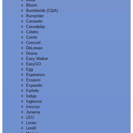
Bloom
Bumbleride (США)
Bumprider
Camarelo
Casualplay
Coletto
Combi
Concord
DeLorean
Doona
Easy Walker
EasyGO
Egg
Esperanza
Esspero
Expander
Farfello
Indigo
Inglesina
Invictus
Junama
LEO
Lonex
Lorelli