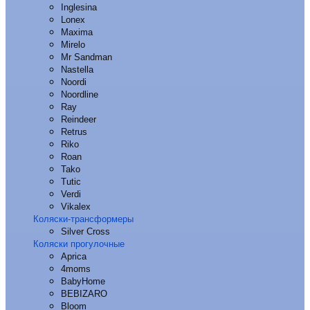
Inglesina
Lonex
Maxima
Mirelo
Mr Sandman
Nastella
Noordi
Noordline
Ray
Reindeer
Retrus
Riko
Roan
Tako
Tutic
Verdi
Vikalex
Коляски-трансформеры
Silver Cross
Коляски прогулочные
Aprica
4moms
BabyHome
BEBIZARO
Bloom