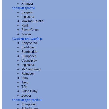
X-lander
Коляски-трости
Esspero
Inglesina
Maxima Carello
Rant
Silver Cross
Zooper
Коляски для двойни
BabyActive
Bart-Plast
Bumbleride
Bumprider
Casualplay
Inglesina
Mr Samdman
Reindeer
Riko
Tako
TFK
Valco Baby
Zooper
Коляски для тройни
Bumprider
BabyActive