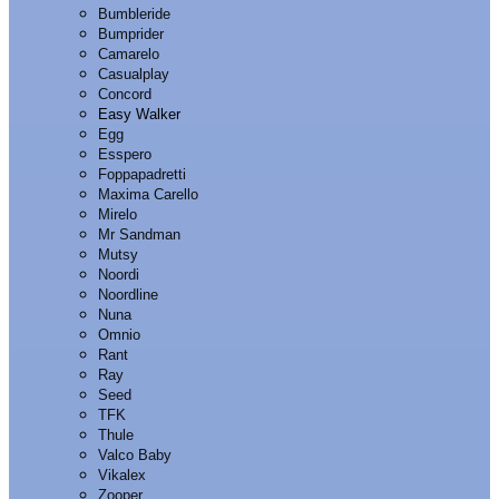
Bumbleride
Bumprider
Camarelo
Casualplay
Concord
Easy Walker
Egg
Esspero
Foppapadretti
Maxima Carello
Mirelo
Mr Sandman
Mutsy
Noordi
Noordline
Nuna
Omnio
Rant
Ray
Seed
TFK
Thule
Valco Baby
Vikalex
Zooper