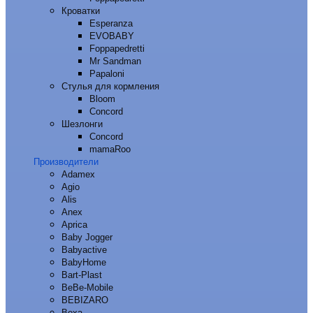
Кроватки
Esperanza
EVOBABY
Foppapedretti
Mr Sandman
Papaloni
Стулья для кормления
Bloom
Concord
Шезлонги
Concord
mamaRoo
Производители
Adamex
Agio
Alis
Anex
Aprica
Baby Jogger
Babyactive
BabyHome
Bart-Plast
BeBe-Mobile
BEBIZARO
Bexa