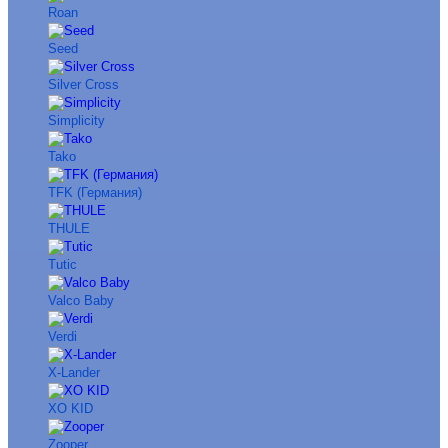
Roan
Seed
Silver Cross
Simplicity
Tako
TFK (Германия)
THULE
Tutic
Valco Baby
Verdi
X-Lander
XO KID
Zooper