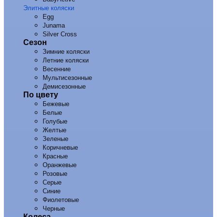
Элитные коляски
Egg
Junama
Silver Cross
Сезон
Зимние коляски
Летние коляски
Весенние
Мультисезонные
Демисезонные
По цвету
Бежевые
Белые
Голубые
Желтые
Зеленые
Коричневые
Красные
Оранжевые
Розовые
Серые
Синие
Фиолетовые
Черные
Колеса