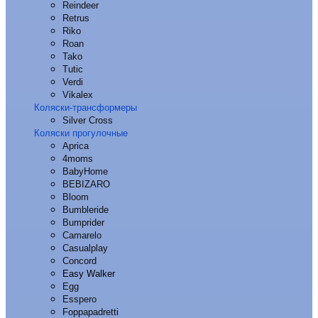
Reindeer
Retrus
Riko
Roan
Tako
Tutic
Verdi
Vikalex
Коляски-трансформеры
Silver Cross
Коляски прогулочные
Aprica
4moms
BabyHome
BEBIZARO
Bloom
Bumbleride
Bumprider
Camarelo
Casualplay
Concord
Easy Walker
Egg
Esspero
Foppapadretti