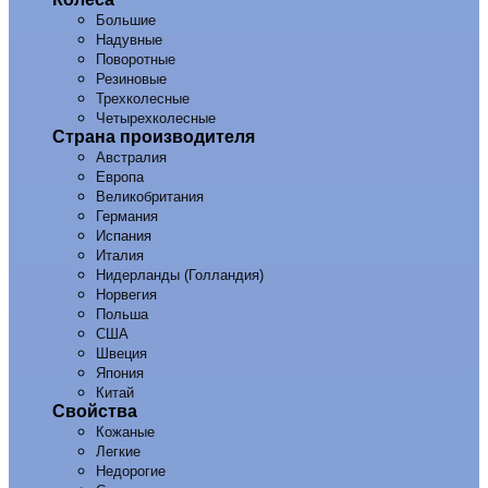
Большие
Надувные
Поворотные
Резиновые
Трехколесные
Четырехколесные
Страна производителя
Австралия
Европа
Великобритания
Германия
Испания
Италия
Нидерланды (Голландия)
Норвегия
Польша
США
Швеция
Япония
Китай
Свойства
Кожаные
Легкие
Недорогие