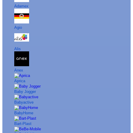
Adamex
Agio
Alis
Anex
Aprica
Baby Jogger
Babyactive
BabyHome
Bart-Plast