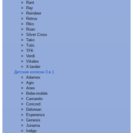
Rant
Ray
Reindeer
Retrus
Riko
Roan
Silver Cross
Tako
Tutic
TFK
Verdi
Vikalex
X-lander
Детские коляски 3 в 1
Adamex
Agio
Anex
Bebe-mobile
Camarelo
Concord
Delorean
Esperanza
Genesis
Junama
Indigo