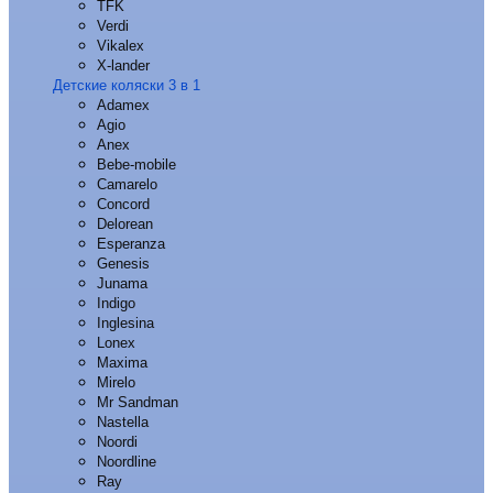
TFK
Verdi
Vikalex
X-lander
Детские коляски 3 в 1
Adamex
Agio
Anex
Bebe-mobile
Camarelo
Concord
Delorean
Esperanza
Genesis
Junama
Indigo
Inglesina
Lonex
Maxima
Mirelo
Mr Sandman
Nastella
Noordi
Noordline
Ray