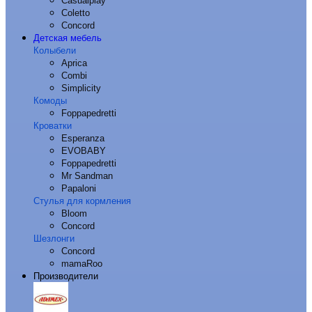
Casualplay
Coletto
Concord
Детская мебель
Колыбели
Aprica
Combi
Simplicity
Комоды
Foppapedretti
Кроватки
Esperanza
EVOBABY
Foppapedretti
Mr Sandman
Papaloni
Стулья для кормления
Bloom
Concord
Шезлонги
Concord
mamaRoo
Производители