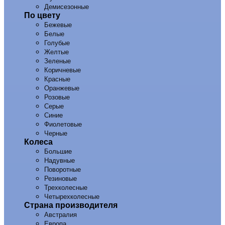
Демисезонные
По цвету
Бежевые
Белые
Голубые
Желтые
Зеленые
Коричневые
Красные
Оранжевые
Розовые
Серые
Синие
Фиолетовые
Черные
Колеса
Большие
Надувные
Поворотные
Резиновые
Трехколесные
Четырехколесные
Страна производителя
Австралия
Европа