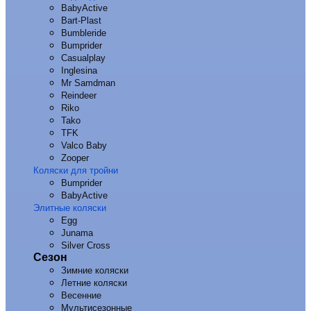
BabyActive
Bart-Plast
Bumbleride
Bumprider
Casualplay
Inglesina
Mr Samdman
Reindeer
Riko
Tako
TFK
Valco Baby
Zooper
Коляски для тройни
Bumprider
BabyActive
Элитные коляски
Egg
Junama
Silver Cross
Сезон
Зимние коляски
Летние коляски
Весенние
Мультисезонные