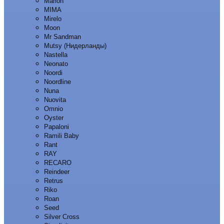
Marion
MIMA
Mirelo
Moon
Mr Sandman
Mutsy (Нидерланды)
Nastella
Neonato
Noordi
Noordline
Nuna
Nuovita
Omnio
Oyster
Papaloni
Ramili Baby
Rant
RAY
RECARO
Reindeer
Retrus
Riko
Roan
Seed
Silver Cross