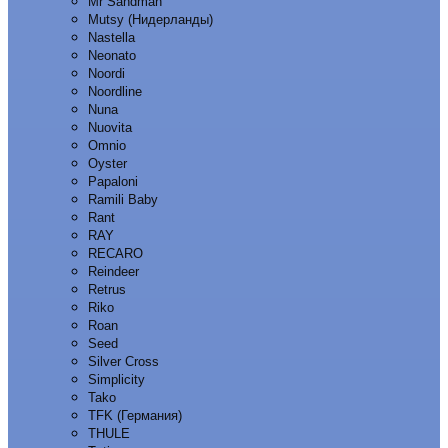
Mr Sandman
Mutsy (Нидерланды)
Nastella
Neonato
Noordi
Noordline
Nuna
Nuovita
Omnio
Oyster
Papaloni
Ramili Baby
Rant
RAY
RECARO
Reindeer
Retrus
Riko
Roan
Seed
Silver Cross
Simplicity
Tako
TFK (Германия)
THULE