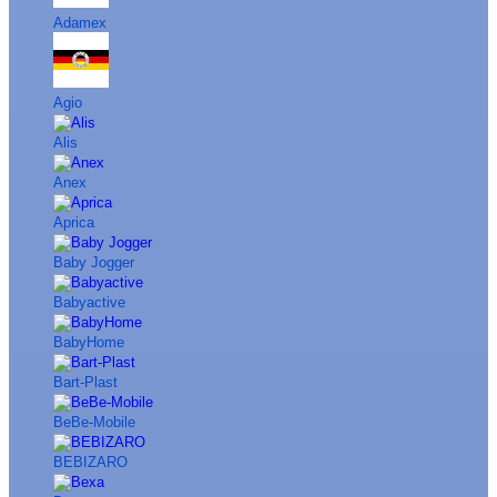
Adamex
Agio
Alis
Anex
Aprica
Baby Jogger
Babyactive
BabyHome
Bart-Plast
BeBe-Mobile
BEBIZARO