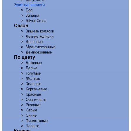
Элитные коляски
Egg
Junama
Silver Cross
Сезон
Зимние коляски
Летние коляски
Весенние
Мультисезонные
Демисезонные
По цвету
Бежевые
Белые
Голубые
Желтые
Зеленые
Коричневые
Красные
Оранжевые
Розовые
Серые
Синие
Фиолетовые
Черные
Колеса