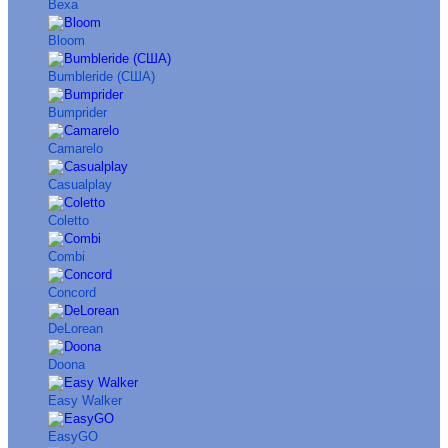
Bexa
Bloom
Bumbleride (США)
Bumprider
Camarelo
Casualplay
Coletto
Combi
Concord
DeLorean
Doona
Easy Walker
EasyGO