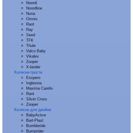
Noordi
Noordline
Nuna
Omnio
Rant
Ray
Seed
TFK
Thule
Valco Baby
Vikalex
Zooper
X-lander
Коляски-трости
Esspero
Inglesina
Maxima Carello
Rant
Silver Cross
Zooper
Коляски для двойни
BabyActive
Bart-Plast
Bumbleride
Bumprider