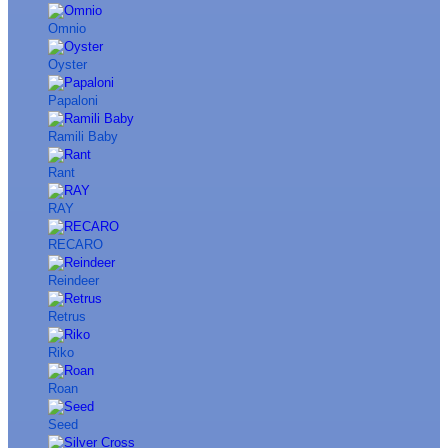
Omnio
Oyster
Papaloni
Ramili Baby
Rant
RAY
RECARO
Reindeer
Retrus
Riko
Roan
Seed