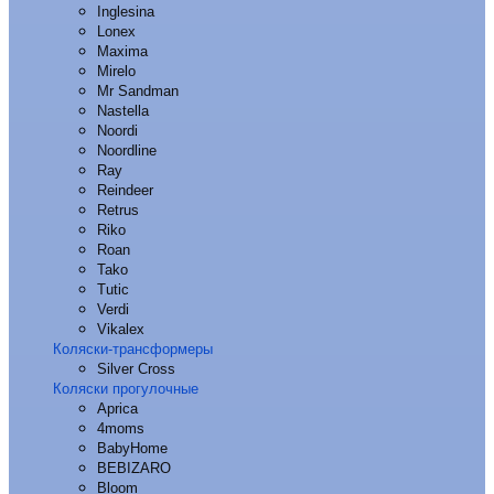
Inglesina
Lonex
Maxima
Mirelo
Mr Sandman
Nastella
Noordi
Noordline
Ray
Reindeer
Retrus
Riko
Roan
Tako
Tutic
Verdi
Vikalex
Коляски-трансформеры
Silver Cross
Коляски прогулочные
Aprica
4moms
BabyHome
BEBIZARO
Bloom