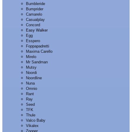
Bumbleride
Bumprider
Camarelo
Casualplay
Concord
Easy Walker
Egg
Esspero
Foppapadretti
Maxima Carello
Mirelo
Mr Sandman
Mutsy
Noordi
Noordline
Nuna
Omnio
Rant
Ray
Seed
TFK
Thule
Valco Baby
Vikalex
Zooper