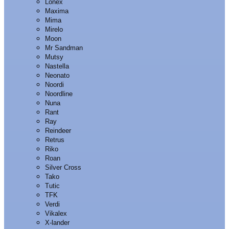
Lonex
Maxima
Mima
Mirelo
Moon
Mr Sandman
Mutsy
Nastella
Neonato
Noordi
Noordline
Nuna
Rant
Ray
Reindeer
Retrus
Riko
Roan
Silver Cross
Tako
Tutic
TFK
Verdi
Vikalex
X-lander