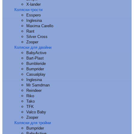
X-lander
Коляски-трости
Esspero
Inglesina
Maxima Carello
Rant
Silver Cross
Zooper
Коляски для двойни
BabyActive
Bart-Plast
Bumbleride
Bumprider
Casualplay
Inglesina
Mr Samdman
Reindeer
Riko
Tako
TFK
Valco Baby
Zooper
Коляски для тройни
Bumprider
BabyActive