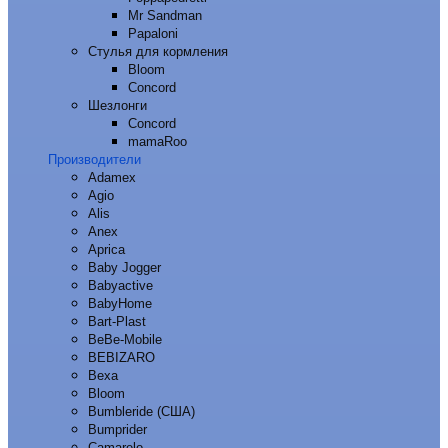
Mr Sandman
Papaloni
Стулья для кормления
Bloom
Concord
Шезлонги
Concord
mamaRoo
Производители
Adamex
Agio
Alis
Anex
Aprica
Baby Jogger
Babyactive
BabyHome
Bart-Plast
BeBe-Mobile
BEBIZARO
Bexa
Bloom
Bumbleride (США)
Bumprider
Camarelo