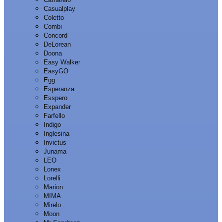
Casualplay
Coletto
Combi
Concord
DeLorean
Doona
Easy Walker
EasyGO
Egg
Esperanza
Esspero
Expander
Farfello
Indigo
Inglesina
Invictus
Junama
LEO
Lonex
Lorelli
Marion
MIMA
Mirelo
Moon