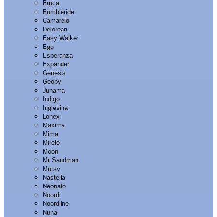
Bruca
Bumbleride
Camarelo
Delorean
Easy Walker
Egg
Esperanza
Expander
Genesis
Geoby
Junama
Indigo
Inglesina
Lonex
Maxima
Mima
Mirelo
Moon
Mr Sandman
Mutsy
Nastella
Neonato
Noordi
Noordline
Nuna