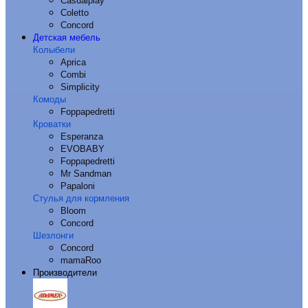
Casualplay
Coletto
Concord
Детская мебель
Колыбели
Aprica
Combi
Simplicity
Комоды
Foppapedretti
Кроватки
Esperanza
EVOBABY
Foppapedretti
Mr Sandman
Papaloni
Стулья для кормления
Bloom
Concord
Шезлонги
Concord
mamaRoo
Производители