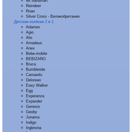
Mr.Sandman
Reindeer
Roan
Silver Cross - Великобритания
Детские коляски 2 в 1
Adamex
Agio
Alis
Amadeus
Anex
Bebe-mobile
BEBIZARO
Bruca
Bumbleride
Camarelo
Delorean
Easy Walker
Egg
Esperanza
Expander
Genesis
Geoby
Junama
Indigo
Inglesina