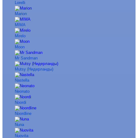
Lorelli
Marion
MIMA
Mirelo
Moon
Mr Sandman
Mutsy (Нидерланды)
Nastella
Neonato
Noordi
Noordline
Nuna
Nuovita