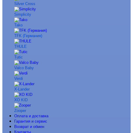
Silver Cross
Simplicity
Tako
TFK (Германия)
THULE
Tutic
Valco Baby
Verdi
X-Lander
XO KID
Zooper
Оплата и доставка
Гарантия и сервис
Возврат и обмен
Контакты