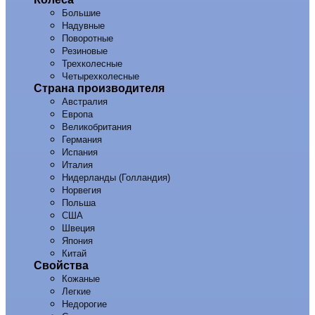
Большие
Надувные
Поворотные
Резиновые
Трехколесные
Четырехколесные
Страна производителя
Австралия
Европа
Великобритания
Германия
Испания
Италия
Нидерланды (Голландия)
Норвегия
Польша
США
Швеция
Япония
Китай
Свойства
Кожаные
Легкие
Недорогие