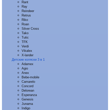
Rant
Ray
Reindeer
Retrus
Riko
Roan
Silver Cross
Tako
Tutic
TFK
Verdi
Vikalex
X-lander
Детские коляски 3 в 1
Adamex
Agio
Anex
Bebe-mobile
Camarelo
Concord
Delorean
Esperanza
Genesis
Junama
Indigo