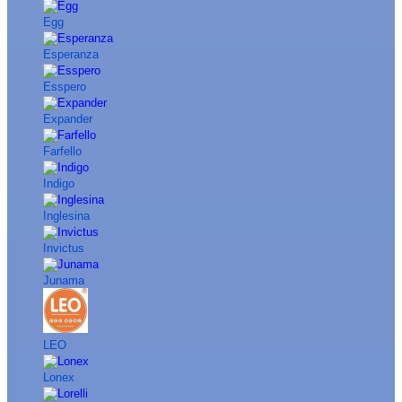
Egg
Esperanza
Esspero
Expander
Farfello
Indigo
Inglesina
Invictus
Junama
LEO
Lonex