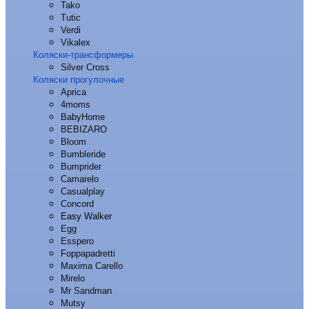
Tako
Tutic
Verdi
Vikalex
Коляски-трансформеры
Silver Cross
Коляски прогулочные
Aprica
4moms
BabyHome
BEBIZARO
Bloom
Bumbleride
Bumprider
Camarelo
Casualplay
Concord
Easy Walker
Egg
Esspero
Foppapadretti
Maxima Carello
Mirelo
Mr Sandman
Mutsy