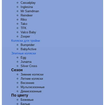
Casualplay
Inglesina
Mr Samdman
Reindeer
Riko
Tako
TFK
Valco Baby
Zooper
Коляски для тройни
Bumprider
BabyActive
Элитные коляски
Egg
Junama
Silver Cross
Сезон
Зимние коляски
Летние коляски
Весенние
Мультисезонные
Демисезонные
По цвету
Бежевые
Белые