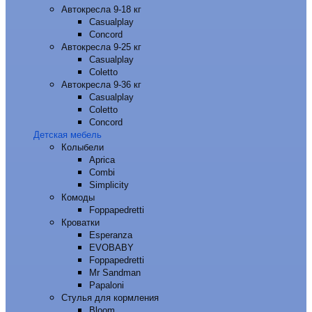
Автокресла 9-18 кг
Casualplay
Concord
Автокресла 9-25 кг
Casualplay
Coletto
Автокресла 9-36 кг
Casualplay
Coletto
Concord
Детская мебель
Колыбели
Aprica
Combi
Simplicity
Комоды
Foppapedretti
Кроватки
Esperanza
EVOBABY
Foppapedretti
Mr Sandman
Papaloni
Стулья для кормления
Bloom