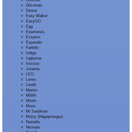
DeLorean
Doona
Easy Walker
EasyGO
Egg
Esperanza
Esspero
Expander
Farfello
Indigo
Inglesina
Invictus
Junama
LEO
Lonex
Lorelli
Marion
MIMA
Mirelo
Moon
Mr Sandman
Mutsy (Нидерланды)
Nastella
Neonato