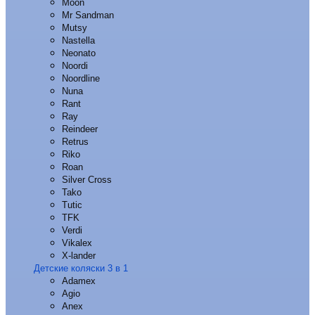
Moon
Mr Sandman
Mutsy
Nastella
Neonato
Noordi
Noordline
Nuna
Rant
Ray
Reindeer
Retrus
Riko
Roan
Silver Cross
Tako
Tutic
TFK
Verdi
Vikalex
X-lander
Детские коляски 3 в 1
Adamex
Agio
Anex