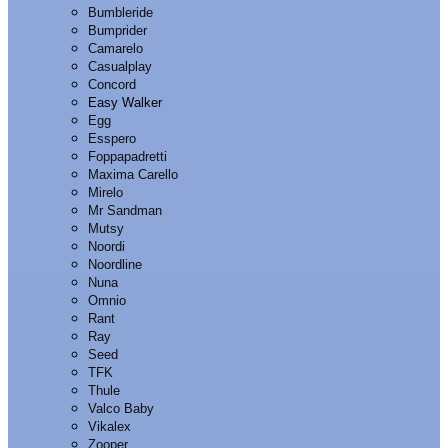
Bumbleride
Bumprider
Camarelo
Casualplay
Concord
Easy Walker
Egg
Esspero
Foppapadretti
Maxima Carello
Mirelo
Mr Sandman
Mutsy
Noordi
Noordline
Nuna
Omnio
Rant
Ray
Seed
TFK
Thule
Valco Baby
Vikalex
Zooper