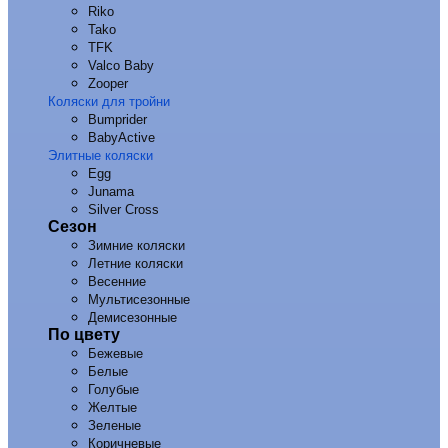
Riko
Tako
TFK
Valco Baby
Zooper
Коляски для тройни
Bumprider
BabyActive
Элитные коляски
Egg
Junama
Silver Cross
Сезон
Зимние коляски
Летние коляски
Весенние
Мультисезонные
Демисезонные
По цвету
Бежевые
Белые
Голубые
Желтые
Зеленые
Коричневые