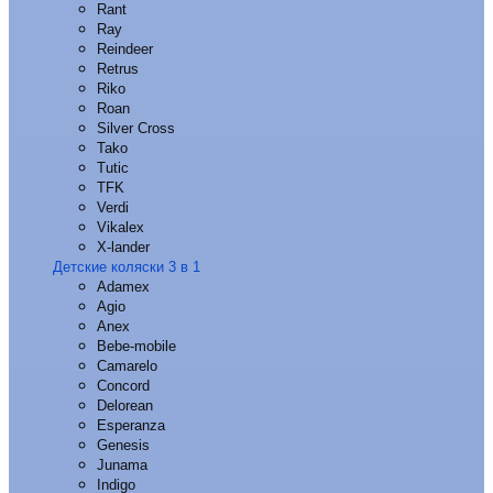
Rant
Ray
Reindeer
Retrus
Riko
Roan
Silver Cross
Tako
Tutic
TFK
Verdi
Vikalex
X-lander
Детские коляски 3 в 1
Adamex
Agio
Anex
Bebe-mobile
Camarelo
Concord
Delorean
Esperanza
Genesis
Junama
Indigo