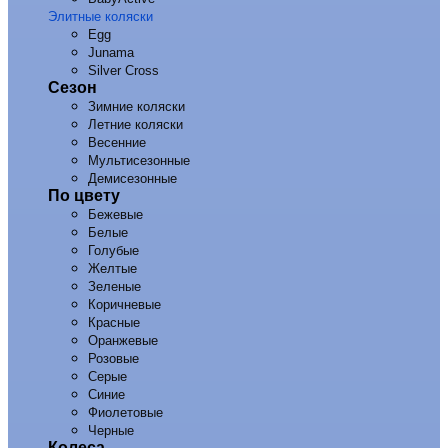
Элитные коляски
Egg
Junama
Silver Cross
Сезон
Зимние коляски
Летние коляски
Весенние
Мультисезонные
Демисезонные
По цвету
Бежевые
Белые
Голубые
Желтые
Зеленые
Коричневые
Красные
Оранжевые
Розовые
Серые
Синие
Фиолетовые
Черные
Колеса