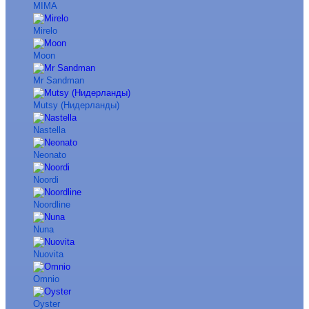
MIMA
Mirelo
Moon
Mr Sandman
Mutsy (Нидерланды)
Nastella
Neonato
Noordi
Noordline
Nuna
Nuovita
Omnio
Oyster