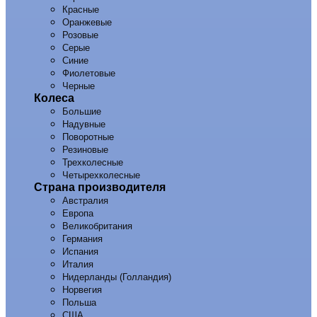
Красные
Оранжевые
Розовые
Серые
Синие
Фиолетовые
Черные
Колеса
Большие
Надувные
Поворотные
Резиновые
Трехколесные
Четырехколесные
Страна производителя
Австралия
Европа
Великобритания
Германия
Испания
Италия
Нидерланды (Голландия)
Норвегия
Польша
США