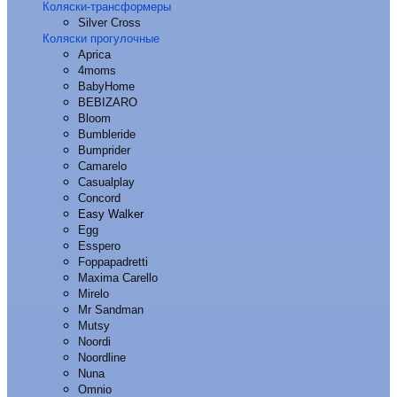
Коляски-трансформеры
Silver Cross
Коляски прогулочные
Aprica
4moms
BabyHome
BEBIZARO
Bloom
Bumbleride
Bumprider
Camarelo
Casualplay
Concord
Easy Walker
Egg
Esspero
Foppapadretti
Maxima Carello
Mirelo
Mr Sandman
Mutsy
Noordi
Noordline
Nuna
Omnio