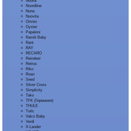
Noordi
Noordline
Nuna
Nuovita
Omnio
Oyster
Papaloni
Ramili Baby
Rant
RAY
RECARO
Reindeer
Retrus
Riko
Roan
Seed
Silver Cross
Simplicity
Tako
TFK (Германия)
THULE
Tutic
Valco Baby
Verdi
X-Lander