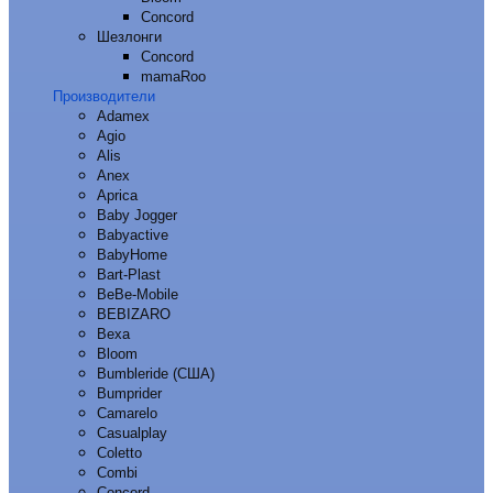
Concord
Шезлонги
Concord
mamaRoo
Производители
Adamex
Agio
Alis
Anex
Aprica
Baby Jogger
Babyactive
BabyHome
Bart-Plast
BeBe-Mobile
BEBIZARO
Bexa
Bloom
Bumbleride (США)
Bumprider
Camarelo
Casualplay
Coletto
Combi
Concord