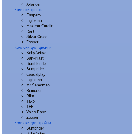
X-lander
Коляски-трости
Esspero
Inglesina
Maxima Carello
Rant
Silver Cross
Zooper
Коляски для двойни
BabyActive
Bart-Plast
Bumbleride
Bumprider
Casualplay
Inglesina
Mr Samdman
Reindeer
Riko
Tako
TFK
Valco Baby
Zooper
Коляски для тройни
Bumprider
BabyActive