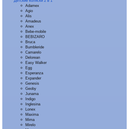
Детские коляски 2 в 1
Adamex
Agio
Alis
Amadeus
Anex
Bebe-mobile
BEBIZARO
Bruca
Bumbleride
Camarelo
Delorean
Easy Walker
Egg
Esperanza
Expander
Genesis
Geoby
Junama
Indigo
Inglesina
Lonex
Maxima
Mima
Mirelo