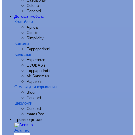
Casualplay
Coletto
Concord
Детская мебель
Колыбели
Aprica
Combi
Simplicity
Комоды
Foppapedretti
Кроватки
Esperanza
EVOBABY
Foppapedretti
Mr Sandman
Papaloni
Стулья для кормления
Bloom
Concord
Шезлонги
Concord
mamaRoo
Производители
Adamex