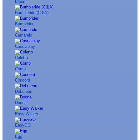
Bloom
Bumbleride (США)
Bumprider
Camarelo
Casualplay
Coletto
Combi
Concord
DeLorean
Doona
Easy Walker
EasyGO
Egg