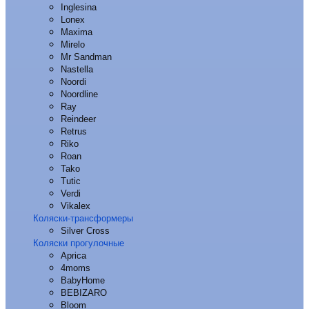
Inglesina
Lonex
Maxima
Mirelo
Mr Sandman
Nastella
Noordi
Noordline
Ray
Reindeer
Retrus
Riko
Roan
Tako
Tutic
Verdi
Vikalex
Коляски-трансформеры
Silver Cross
Коляски прогулочные
Aprica
4moms
BabyHome
BEBIZARO
Bloom