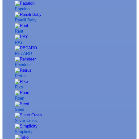
Papaloni
Ramili Baby
Rant
RAY
RECARO
Reindeer
Retrus
Riko
Roan
Seed
Silver Cross
Simplicity