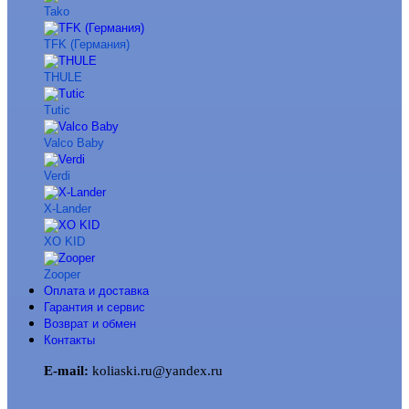
Tako
TFK (Германия)
THULE
Tutic
Valco Baby
Verdi
X-Lander
XO KID
Zooper
Оплата и доставка
Гарантия и сервис
Возврат и обмен
Контакты
E-mail:
koliaski.ru@yandex.ru