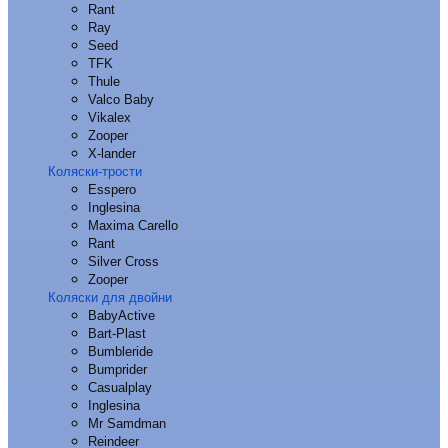
Rant
Ray
Seed
TFK
Thule
Valco Baby
Vikalex
Zooper
X-lander
Коляски-трости
Esspero
Inglesina
Maxima Carello
Rant
Silver Cross
Zooper
Коляски для двойни
BabyActive
Bart-Plast
Bumbleride
Bumprider
Casualplay
Inglesina
Mr Samdman
Reindeer