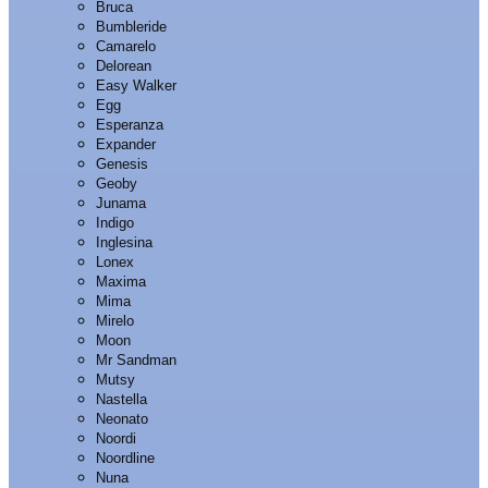
Bruca
Bumbleride
Camarelo
Delorean
Easy Walker
Egg
Esperanza
Expander
Genesis
Geoby
Junama
Indigo
Inglesina
Lonex
Maxima
Mima
Mirelo
Moon
Mr Sandman
Mutsy
Nastella
Neonato
Noordi
Noordline
Nuna