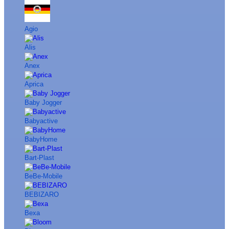
Agio
Alis
Anex
Aprica
Baby Jogger
Babyactive
BabyHome
Bart-Plast
BeBe-Mobile
BEBIZARO
Bexa