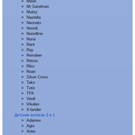
Moon
Mr Sandman
Mutsy
Nastella
Neonato
Noordi
Noordline
Nuna
Rant
Ray
Reindeer
Retrus
Riko
Roan
Silver Cross
Tako
Tutic
TFK
Verdi
Vikalex
X-lander
Детские коляски 3 в 1
Adamex
Agio
Anex