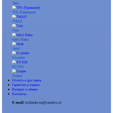
Tako
TFK (Германия)
THULE
Tutic
Valco Baby
Verdi
X-Lander
XO KID
Zooper
Оплата и доставка
Гарантия и сервис
Возврат и обмен
Контакты
E-mail:
koliaski.ru@yandex.ru