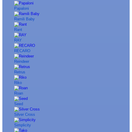
Papaloni
Ramili Baby
Rant
RAY
RECARO
Reindeer
Retrus
Riko
Roan
Seed
Silver Cross
Simplicity