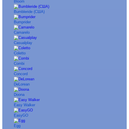
Bloom
Bumbleride (США)
Bumprider
Camarelo
Casualplay
Coletto
Combi
Concord
DeLorean
Doona
Easy Walker
EasyGO
Egg