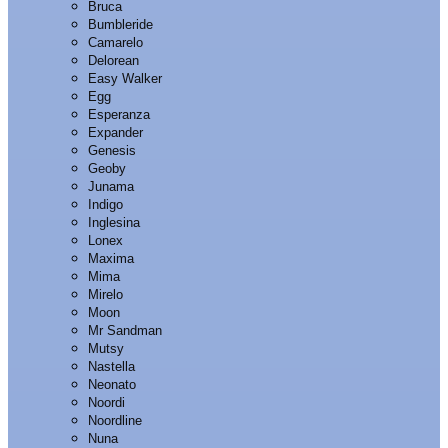
Bruca
Bumbleride
Camarelo
Delorean
Easy Walker
Egg
Esperanza
Expander
Genesis
Geoby
Junama
Indigo
Inglesina
Lonex
Maxima
Mima
Mirelo
Moon
Mr Sandman
Mutsy
Nastella
Neonato
Noordi
Noordline
Nuna