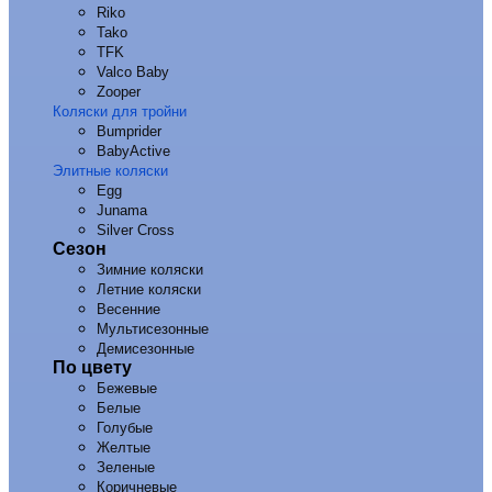
Riko
Tako
TFK
Valco Baby
Zooper
Коляски для тройни
Bumprider
BabyActive
Элитные коляски
Egg
Junama
Silver Cross
Сезон
Зимние коляски
Летние коляски
Весенние
Мультисезонные
Демисезонные
По цвету
Бежевые
Белые
Голубые
Желтые
Зеленые
Коричневые