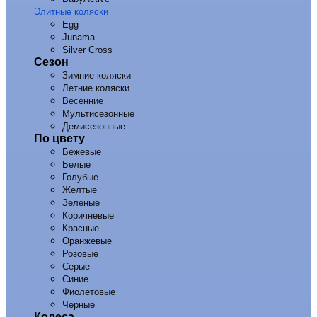
Элитные коляски
Egg
Junama
Silver Cross
Сезон
Зимние коляски
Летние коляски
Весенние
Мультисезонные
Демисезонные
По цвету
Бежевые
Белые
Голубые
Желтые
Зеленые
Коричневые
Красные
Оранжевые
Розовые
Серые
Синие
Фиолетовые
Черные
Колеса