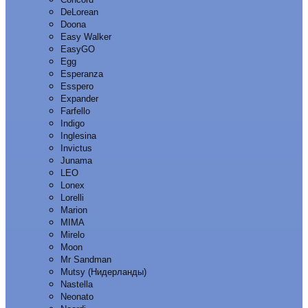
DeLorean
Doona
Easy Walker
EasyGO
Egg
Esperanza
Esspero
Expander
Farfello
Indigo
Inglesina
Invictus
Junama
LEO
Lonex
Lorelli
Marion
MIMA
Mirelo
Moon
Mr Sandman
Mutsy (Нидерланды)
Nastella
Neonato