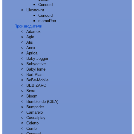
Concord
Шезлонги
Concord
mamaRoo
Производители
Adamex
Agio
Alis
Anex
Aprica
Baby Jogger
Babyactive
BabyHome
Bart-Plast
BeBe-Mobile
BEBIZARO
Bexa
Bloom
Bumbleride (США)
Bumprider
Camarelo
Casualplay
Coletto
Combi
Concord