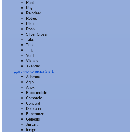
Rant
Ray
Reindeer
Retrus
Riko
Roan
Silver Cross
Tako
Tutic
TFK
Verdi
Vikalex
X-lander
Детские коляски 3 в 1
Adamex
Agio
Anex
Bebe-mobile
Camarelo
Concord
Delorean
Esperanza
Genesis
Junama
Indigo