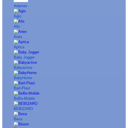
Adamex
Agio
Alis
Anex
Aprica
Baby Jogger
Babyactive
BabyHome
Bart-Plast
BeBe-Mobile
BEBIZARO
Bexa