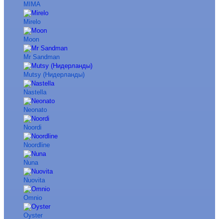
MIMA
Mirelo
Moon
Mr Sandman
Mutsy (Нидерланды)
Nastella
Neonato
Noordi
Noordline
Nuna
Nuovita
Omnio
Oyster