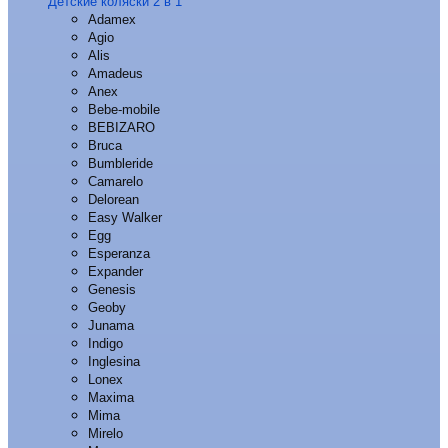
Детские коляски 2 в 1
Adamex
Agio
Alis
Amadeus
Anex
Bebe-mobile
BEBIZARO
Bruca
Bumbleride
Camarelo
Delorean
Easy Walker
Egg
Esperanza
Expander
Genesis
Geoby
Junama
Indigo
Inglesina
Lonex
Maxima
Mima
Mirelo