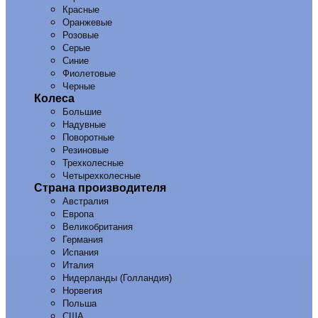
Красные
Оранжевые
Розовые
Серые
Синие
Фиолетовые
Черные
Колеса
Большие
Надувные
Поворотные
Резиновые
Трехколесные
Четырехколесные
Страна производителя
Австралия
Европа
Великобритания
Германия
Испания
Италия
Нидерланды (Голландия)
Норвегия
Польша
США