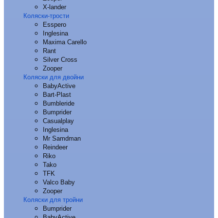
X-lander
Коляски-трости
Esspero
Inglesina
Maxima Carello
Rant
Silver Cross
Zooper
Коляски для двойни
BabyActive
Bart-Plast
Bumbleride
Bumprider
Casualplay
Inglesina
Mr Samdman
Reindeer
Riko
Tako
TFK
Valco Baby
Zooper
Коляски для тройни
Bumprider
BabyActive