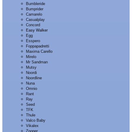
Bumbleride
Bumprider
Camarelo
Casualplay
Concord
Easy Walker
Egg
Esspero
Foppapadretti
Maxima Carello
Mirelo
Mr Sandman
Mutsy
Noordi
Noordline
Nuna
Omnio
Rant
Ray
Seed
TFK
Thule
Valco Baby
Vikalex
Zooper