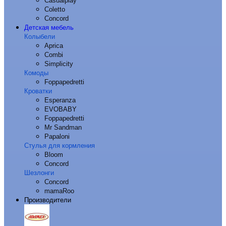
Casualplay
Coletto
Concord
Детская мебель
Колыбели
Aprica
Combi
Simplicity
Комоды
Foppapedretti
Кроватки
Esperanza
EVOBABY
Foppapedretti
Mr Sandman
Papaloni
Стулья для кормления
Bloom
Concord
Шезлонги
Concord
mamaRoo
Производители