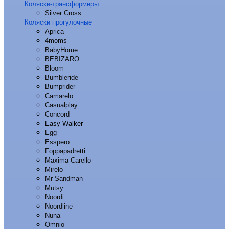
Коляски-трансформеры
Silver Cross
Коляски прогулочные
Aprica
4moms
BabyHome
BEBIZARO
Bloom
Bumbleride
Bumprider
Camarelo
Casualplay
Concord
Easy Walker
Egg
Esspero
Foppapadretti
Maxima Carello
Mirelo
Mr Sandman
Mutsy
Noordi
Noordline
Nuna
Omnio