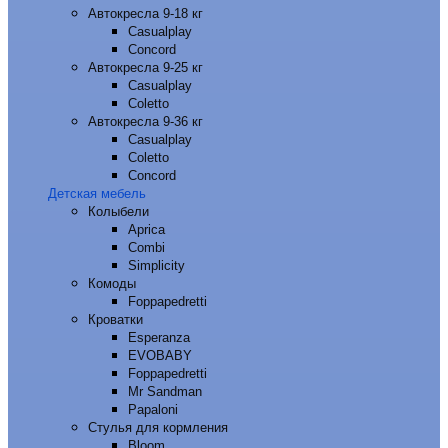
Автокресла 9-18 кг
Casualplay
Concord
Автокресла 9-25 кг
Casualplay
Coletto
Автокресла 9-36 кг
Casualplay
Coletto
Concord
Детская мебель
Колыбели
Aprica
Combi
Simplicity
Комоды
Foppapedretti
Кроватки
Esperanza
EVOBABY
Foppapedretti
Mr Sandman
Papaloni
Стулья для кормления
Bloom