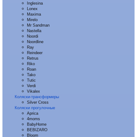
Inglesina
Lonex
Maxima
Mirelo
Mr Sandman
Nastella
Noordi
Noordline
Ray
Reindeer
Retrus
Riko
Roan
Tako
Tutic
Verdi
Vikalex
Коляски-трансформеры
Silver Cross
Коляски прогулочные
Aprica
4moms
BabyHome
BEBIZARO
Bloom