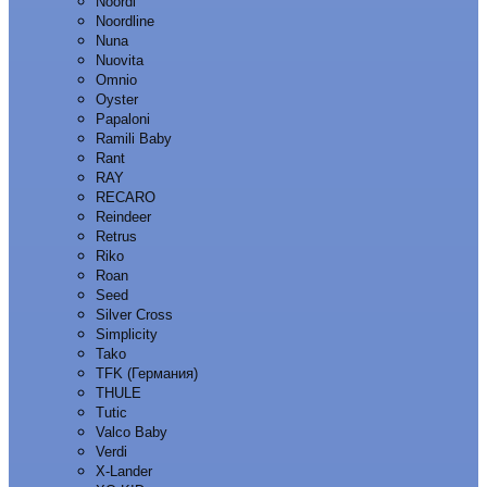
Noordi
Noordline
Nuna
Nuovita
Omnio
Oyster
Papaloni
Ramili Baby
Rant
RAY
RECARO
Reindeer
Retrus
Riko
Roan
Seed
Silver Cross
Simplicity
Tako
TFK (Германия)
THULE
Tutic
Valco Baby
Verdi
X-Lander