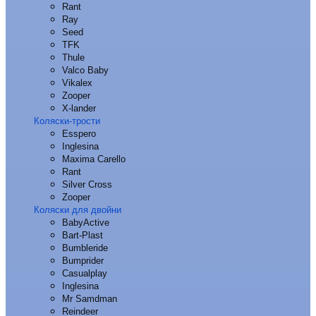
Rant
Ray
Seed
TFK
Thule
Valco Baby
Vikalex
Zooper
X-lander
Коляски-трости
Esspero
Inglesina
Maxima Carello
Rant
Silver Cross
Zooper
Коляски для двойни
BabyActive
Bart-Plast
Bumbleride
Bumprider
Casualplay
Inglesina
Mr Samdman
Reindeer