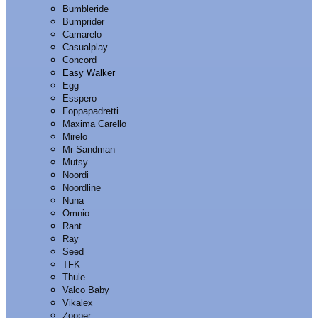
Bumbleride
Bumprider
Camarelo
Casualplay
Concord
Easy Walker
Egg
Esspero
Foppapadretti
Maxima Carello
Mirelo
Mr Sandman
Mutsy
Noordi
Noordline
Nuna
Omnio
Rant
Ray
Seed
TFK
Thule
Valco Baby
Vikalex
Zooper