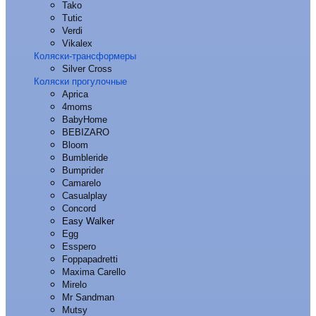
Tako
Tutic
Verdi
Vikalex
Коляски-трансформеры
Silver Cross
Коляски прогулочные
Aprica
4moms
BabyHome
BEBIZARO
Bloom
Bumbleride
Bumprider
Camarelo
Casualplay
Concord
Easy Walker
Egg
Esspero
Foppapadretti
Maxima Carello
Mirelo
Mr Sandman
Mutsy