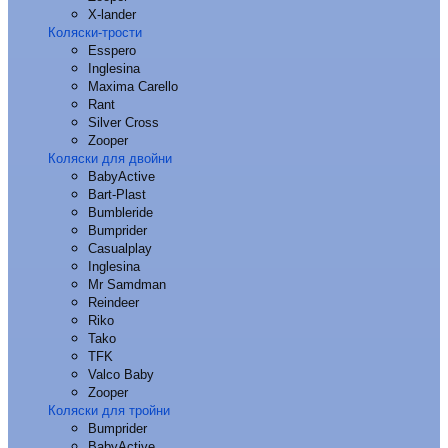
X-lander
Коляски-трости
Esspero
Inglesina
Maxima Carello
Rant
Silver Cross
Zooper
Коляски для двойни
BabyActive
Bart-Plast
Bumbleride
Bumprider
Casualplay
Inglesina
Mr Samdman
Reindeer
Riko
Tako
TFK
Valco Baby
Zooper
Коляски для тройни
Bumprider
BabyActive