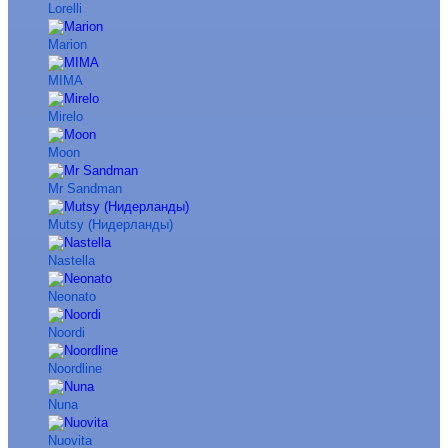
Lorelli
Marion
MIMA
Mirelo
Moon
Mr Sandman
Mutsy (Нидерланды)
Nastella
Neonato
Noordi
Noordline
Nuna
Nuovita