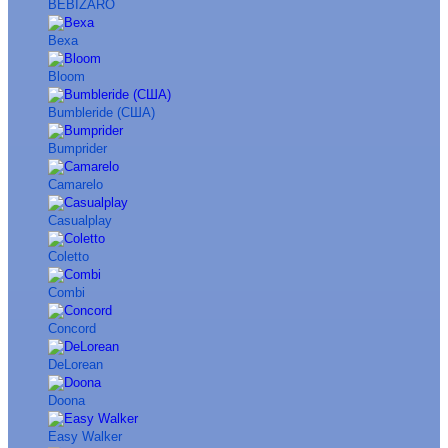
BEBIZARO
Bexa
Bloom
Bumbleride (США)
Bumprider
Camarelo
Casualplay
Coletto
Combi
Concord
DeLorean
Doona
Easy Walker