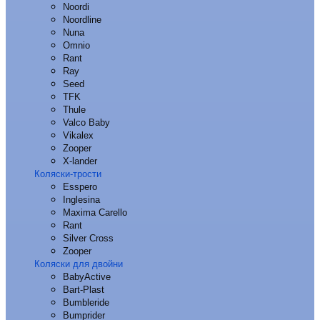
Noordi
Noordline
Nuna
Omnio
Rant
Ray
Seed
TFK
Thule
Valco Baby
Vikalex
Zooper
X-lander
Коляски-трости
Esspero
Inglesina
Maxima Carello
Rant
Silver Cross
Zooper
Коляски для двойни
BabyActive
Bart-Plast
Bumbleride
Bumprider