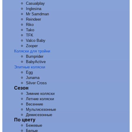
Casualplay
Inglesina
Mr Samdman
Reindeer
Riko
Tako
TFK
Valco Baby
Zooper
Коляски для тройни
Bumprider
BabyActive
Элитные коляски
Egg
Junama
Silver Cross
Сезон
Зимние коляски
Летние коляски
Весенние
Мультисезонные
Демисезонные
По цвету
Бежевые
Белые