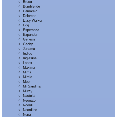
Bruca
Bumbleride
Camarelo
Delorean
Easy Walker
Egg
Esperanza
Expander
Genesis
Geoby
Junama
Indigo
Inglesina
Lonex
Maxima
Mima
Mirelo
Moon
Mr Sandman
Mutsy
Nastella
Neonato
Noordi
Noordline
Nuna