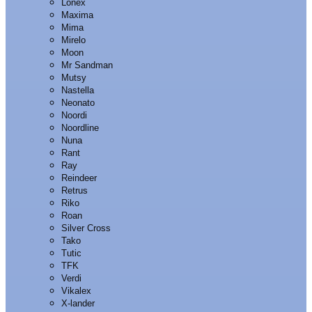
Lonex
Maxima
Mima
Mirelo
Moon
Mr Sandman
Mutsy
Nastella
Neonato
Noordi
Noordline
Nuna
Rant
Ray
Reindeer
Retrus
Riko
Roan
Silver Cross
Tako
Tutic
TFK
Verdi
Vikalex
X-lander