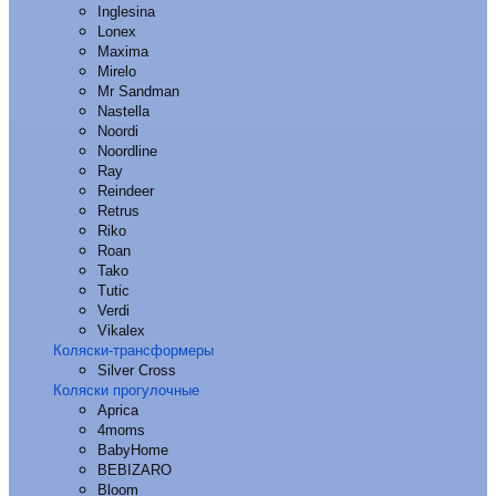
Inglesina
Lonex
Maxima
Mirelo
Mr Sandman
Nastella
Noordi
Noordline
Ray
Reindeer
Retrus
Riko
Roan
Tako
Tutic
Verdi
Vikalex
Коляски-трансформеры
Silver Cross
Коляски прогулочные
Aprica
4moms
BabyHome
BEBIZARO
Bloom