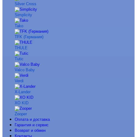
Silver Cross
Simplicity
Tako
TFK (Германия)
THULE
Tutic
Valco Baby
Verdi
X-Lander
XO KID
Zooper
Оплата и доставка
Гарантия и сервис
Возврат и обмен
Контакты