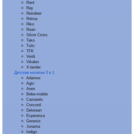
Rant
Ray
Reindeer
Retrus
Riko
Roan
Silver Cross
Tako
Tutic
TFK
Verdi
Vikalex
X-lander
Детские коляски 3 в 1
Adamex
Agio
Anex
Bebe-mobile
Camarelo
Concord
Delorean
Esperanza
Genesis
Junama
Indigo