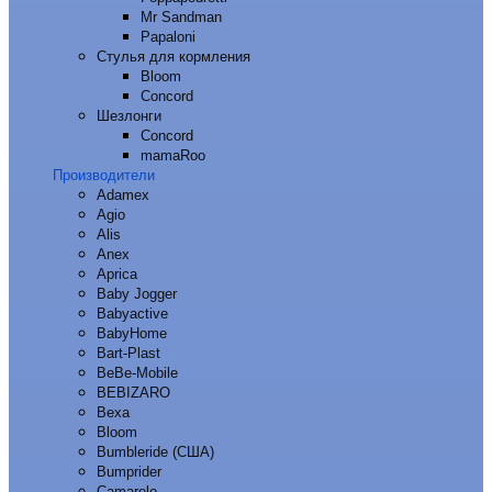
Mr Sandman
Papaloni
Стулья для кормления
Bloom
Concord
Шезлонги
Concord
mamaRoo
Производители
Adamex
Agio
Alis
Anex
Aprica
Baby Jogger
Babyactive
BabyHome
Bart-Plast
BeBe-Mobile
BEBIZARO
Bexa
Bloom
Bumbleride (США)
Bumprider
Camarelo