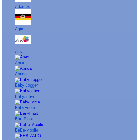
Adamex
Agio
Alis
Anex
Aprica
Baby Jogger
Babyactive
BabyHome
Bart-Plast
BeBe-Mobile