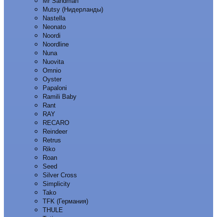
Mr Sandman
Mutsy (Нидерланды)
Nastella
Neonato
Noordi
Noordline
Nuna
Nuovita
Omnio
Oyster
Papaloni
Ramili Baby
Rant
RAY
RECARO
Reindeer
Retrus
Riko
Roan
Seed
Silver Cross
Simplicity
Tako
TFK (Германия)
THULE