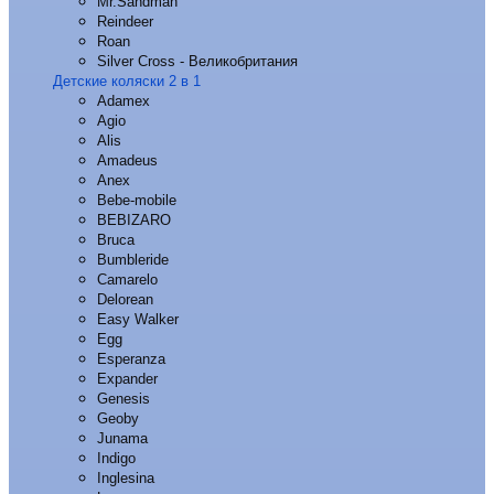
Mr.Sandman
Reindeer
Roan
Silver Cross - Великобритания
Детские коляски 2 в 1
Adamex
Agio
Alis
Amadeus
Anex
Bebe-mobile
BEBIZARO
Bruca
Bumbleride
Camarelo
Delorean
Easy Walker
Egg
Esperanza
Expander
Genesis
Geoby
Junama
Indigo
Inglesina