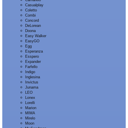
Casualplay
Coletto
Combi
Concord
DeLorean
Doona
Easy Walker
EasyGO
Egg
Esperanza
Esspero
Expander
Farfello
Indigo
Inglesina
Invictus
Junama
LEO
Lonex
Lorelli
Marion
MIMA
Mirelo
Moon