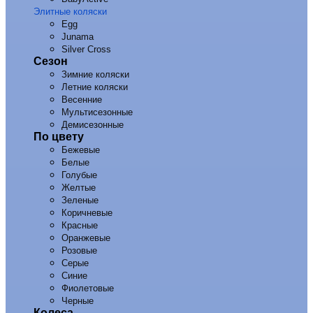
Элитные коляски
Egg
Junama
Silver Cross
Сезон
Зимние коляски
Летние коляски
Весенние
Мультисезонные
Демисезонные
По цвету
Бежевые
Белые
Голубые
Желтые
Зеленые
Коричневые
Красные
Оранжевые
Розовые
Серые
Синие
Фиолетовые
Черные
Колеса