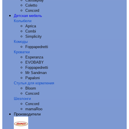
Casualplay
Coletto
Concord
Детская мебель
Колыбели
Aprica
Combi
Simplicity
Комоды
Foppapedretti
Кроватки
Esperanza
EVOBABY
Foppapedretti
Mr Sandman
Papaloni
Стулья для кормления
Bloom
Concord
Шезлонги
Concord
mamaRoo
Производители