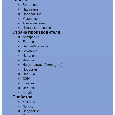
Большие
Надувные
Поворотные
Резиновые
Трехколесные
Четырехколесные
Страна производителя
Австралия
Европа
Великобритания
Германия
Испания
Италия
Нидерланды (Голландия)
Норвегия
Польша
США
Швеция
Япония
Китай
Свойства
Кожаные
Легкие
Недорогие