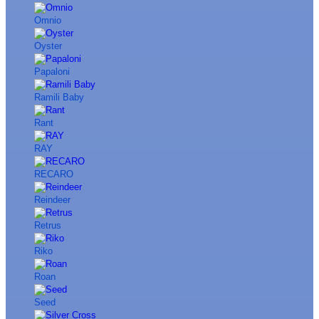
Omnio
Oyster
Papaloni
Ramili Baby
Rant
RAY
RECARO
Reindeer
Retrus
Riko
Roan
Seed