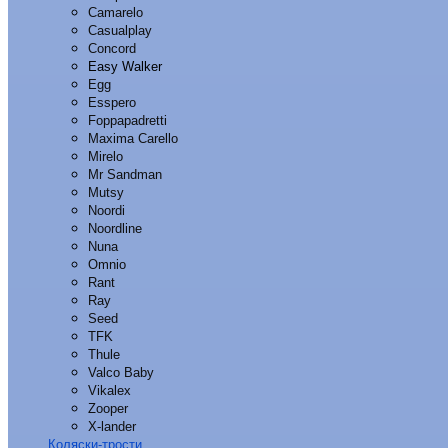
Camarelo
Casualplay
Concord
Easy Walker
Egg
Esspero
Foppapadretti
Maxima Carello
Mirelo
Mr Sandman
Mutsy
Noordi
Noordline
Nuna
Omnio
Rant
Ray
Seed
TFK
Thule
Valco Baby
Vikalex
Zooper
X-lander
Коляски-трости