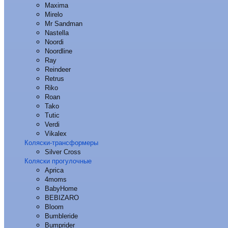
Maxima
Mirelo
Mr Sandman
Nastella
Noordi
Noordline
Ray
Reindeer
Retrus
Riko
Roan
Tako
Tutic
Verdi
Vikalex
Коляски-трансформеры
Silver Cross
Коляски прогулочные
Aprica
4moms
BabyHome
BEBIZARO
Bloom
Bumbleride
Bumprider