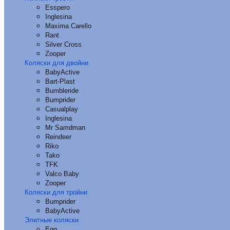
Esspero
Inglesina
Maxima Carello
Rant
Silver Cross
Zooper
Коляски для двойни
BabyActive
Bart-Plast
Bumbleride
Bumprider
Casualplay
Inglesina
Mr Samdman
Reindeer
Riko
Tako
TFK
Valco Baby
Zooper
Коляски для тройни
Bumprider
BabyActive
Элитные коляски
Egg