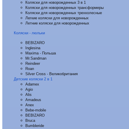
Коляски для новорожденных 3 в 1
Коляски для новорожденных трансформеры
Коляски для новорожденных трехколесные
Легкие коляски для новорожденных
Летние коляски для новорожденных
Коляски - люльки
BEBIZARO
Inglesina
Maxima - Польша
Mr.Sandman
Reindeer
Roan
Silver Cross - Великобритания
Детские коляски 2 в 1
Adamex
Agio
Alis
Amadeus
Anex
Bebe-mobile
BEBIZARO
Bruca
Bumbleride