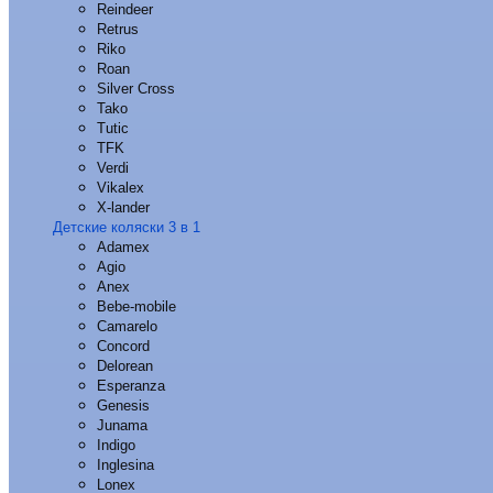
Reindeer
Retrus
Riko
Roan
Silver Cross
Tako
Tutic
TFK
Verdi
Vikalex
X-lander
Детские коляски 3 в 1
Adamex
Agio
Anex
Bebe-mobile
Camarelo
Concord
Delorean
Esperanza
Genesis
Junama
Indigo
Inglesina
Lonex