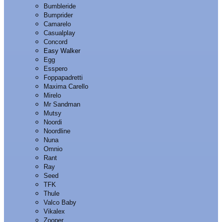
Bumbleride
Bumprider
Camarelo
Casualplay
Concord
Easy Walker
Egg
Esspero
Foppapadretti
Maxima Carello
Mirelo
Mr Sandman
Mutsy
Noordi
Noordline
Nuna
Omnio
Rant
Ray
Seed
TFK
Thule
Valco Baby
Vikalex
Zooper