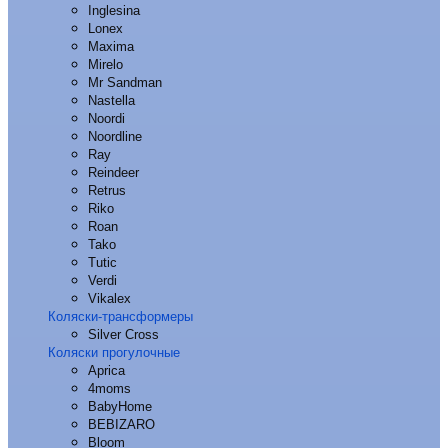
Inglesina
Lonex
Maxima
Mirelo
Mr Sandman
Nastella
Noordi
Noordline
Ray
Reindeer
Retrus
Riko
Roan
Tako
Tutic
Verdi
Vikalex
Коляски-трансформеры
Silver Cross
Коляски прогулочные
Aprica
4moms
BabyHome
BEBIZARO
Bloom