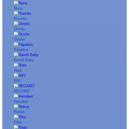
Nuna
Nuovita
Omnio
Oyster
Papaloni
Ramili Baby
Rant
RAY
RECARO
Reindeer
Retrus
Riko