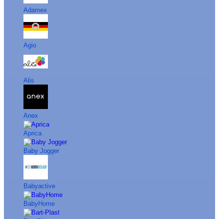
Adamex
Agio
Alis
Anex
Aprica
Baby Jogger
Babyactive
BabyHome