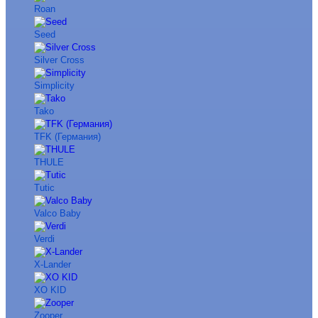
Roan
Seed
Silver Cross
Simplicity
Tako
TFK (Германия)
THULE
Tutic
Valco Baby
Verdi
X-Lander
XO KID
Zooper