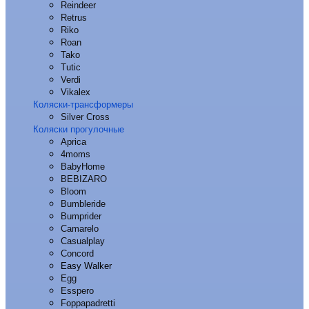
Reindeer
Retrus
Riko
Roan
Tako
Tutic
Verdi
Vikalex
Коляски-трансформеры
Silver Cross
Коляски прогулочные
Aprica
4moms
BabyHome
BEBIZARO
Bloom
Bumbleride
Bumprider
Camarelo
Casualplay
Concord
Easy Walker
Egg
Esspero
Foppapadretti