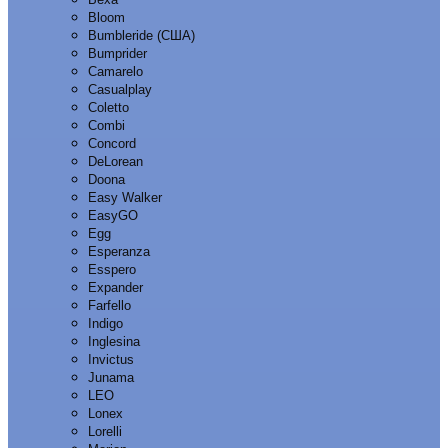
Bloom
Bumbleride (США)
Bumprider
Camarelo
Casualplay
Coletto
Combi
Concord
DeLorean
Doona
Easy Walker
EasyGO
Egg
Esperanza
Esspero
Expander
Farfello
Indigo
Inglesina
Invictus
Junama
LEO
Lonex
Lorelli