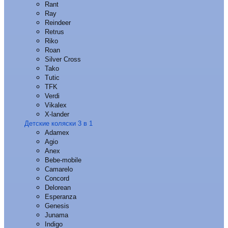
Rant
Ray
Reindeer
Retrus
Riko
Roan
Silver Cross
Tako
Tutic
TFK
Verdi
Vikalex
X-lander
Детские коляски 3 в 1
Adamex
Agio
Anex
Bebe-mobile
Camarelo
Concord
Delorean
Esperanza
Genesis
Junama
Indigo