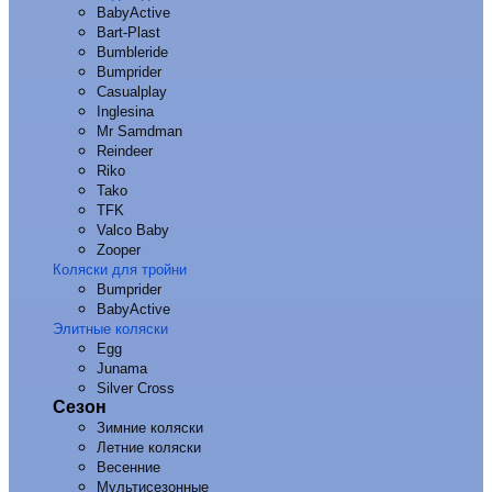
BabyActive
Bart-Plast
Bumbleride
Bumprider
Casualplay
Inglesina
Mr Samdman
Reindeer
Riko
Tako
TFK
Valco Baby
Zooper
Коляски для тройни
Bumprider
BabyActive
Элитные коляски
Egg
Junama
Silver Cross
Сезон
Зимние коляски
Летние коляски
Весенние
Мультисезонные