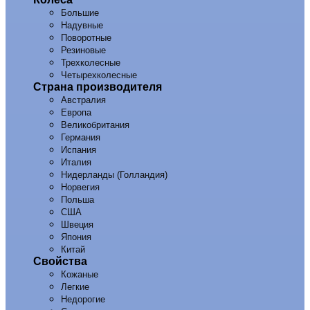
Большие
Надувные
Поворотные
Резиновые
Трехколесные
Четырехколесные
Страна производителя
Австралия
Европа
Великобритания
Германия
Испания
Италия
Нидерланды (Голландия)
Норвегия
Польша
США
Швеция
Япония
Китай
Свойства
Кожаные
Легкие
Недорогие