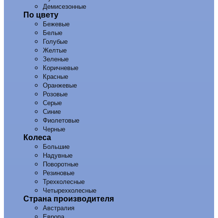
Демисезонные
По цвету
Бежевые
Белые
Голубые
Желтые
Зеленые
Коричневые
Красные
Оранжевые
Розовые
Серые
Синие
Фиолетовые
Черные
Колеса
Большие
Надувные
Поворотные
Резиновые
Трехколесные
Четырехколесные
Страна производителя
Австралия
Европа