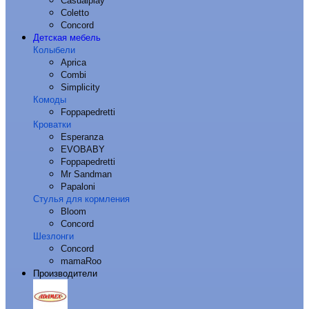
Casualplay
Coletto
Concord
Детская мебель
Колыбели
Aprica
Combi
Simplicity
Комоды
Foppapedretti
Кроватки
Esperanza
EVOBABY
Foppapedretti
Mr Sandman
Papaloni
Стулья для кормления
Bloom
Concord
Шезлонги
Concord
mamaRoo
Производители