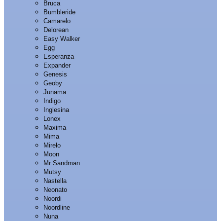
Bruca
Bumbleride
Camarelo
Delorean
Easy Walker
Egg
Esperanza
Expander
Genesis
Geoby
Junama
Indigo
Inglesina
Lonex
Maxima
Mima
Mirelo
Moon
Mr Sandman
Mutsy
Nastella
Neonato
Noordi
Noordline
Nuna