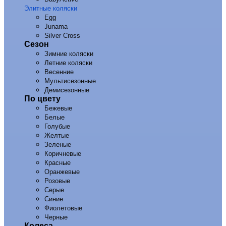
Элитные коляски
Egg
Junama
Silver Cross
Сезон
Зимние коляски
Летние коляски
Весенние
Мультисезонные
Демисезонные
По цвету
Бежевые
Белые
Голубые
Желтые
Зеленые
Коричневые
Красные
Оранжевые
Розовые
Серые
Синие
Фиолетовые
Черные
Колеса