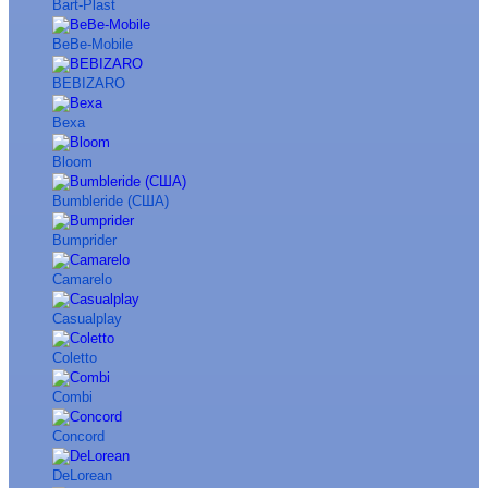
Bart-Plast
BeBe-Mobile
BEBIZARO
Bexa
Bloom
Bumbleride (США)
Bumprider
Camarelo
Casualplay
Coletto
Combi
Concord
DeLorean