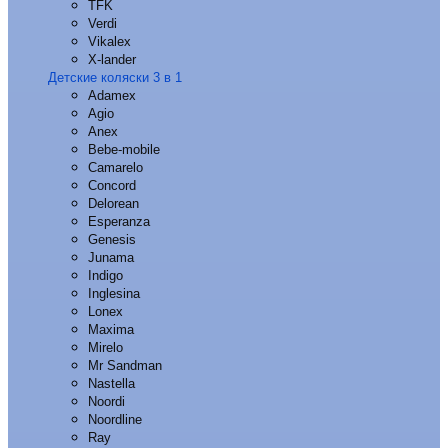
TFK
Verdi
Vikalex
X-lander
Детские коляски 3 в 1
Adamex
Agio
Anex
Bebe-mobile
Camarelo
Concord
Delorean
Esperanza
Genesis
Junama
Indigo
Inglesina
Lonex
Maxima
Mirelo
Mr Sandman
Nastella
Noordi
Noordline
Ray