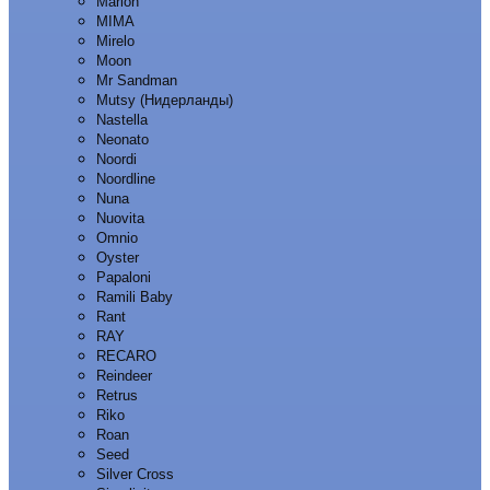
Marion
MIMA
Mirelo
Moon
Mr Sandman
Mutsy (Нидерланды)
Nastella
Neonato
Noordi
Noordline
Nuna
Nuovita
Omnio
Oyster
Papaloni
Ramili Baby
Rant
RAY
RECARO
Reindeer
Retrus
Riko
Roan
Seed
Silver Cross