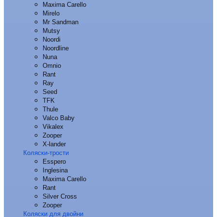
Maxima Carello
Mirelo
Mr Sandman
Mutsy
Noordi
Noordline
Nuna
Omnio
Rant
Ray
Seed
TFK
Thule
Valco Baby
Vikalex
Zooper
X-lander
Коляски-трости
Esspero
Inglesina
Maxima Carello
Rant
Silver Cross
Zooper
Коляски для двойни