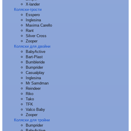
X-lander
Коляски-трости
Esspero
Inglesina
Maxima Carello
Rant
Silver Cross
Zooper
Коляски для двойни
BabyActive
Bart-Plast
Bumbleride
Bumprider
Casualplay
Inglesina
Mr Samdman
Reindeer
Riko
Tako
TFK
Valco Baby
Zooper
Коляски для тройни
Bumprider
BabyActive