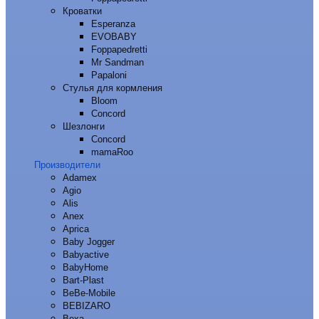
Кроватки
Esperanza
EVOBABY
Foppapedretti
Mr Sandman
Papaloni
Стулья для кормления
Bloom
Concord
Шезлонги
Concord
mamaRoo
Производители
Adamex
Agio
Alis
Anex
Aprica
Baby Jogger
Babyactive
BabyHome
Bart-Plast
BeBe-Mobile
BEBIZARO
Bexa