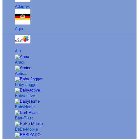
Adamex
Agio
Alis
Anex
Aprica
Baby Jogger
Babyactive
BabyHome
Bart-Plast
BeBe-Mobile