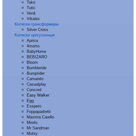
Tako
Tutic
Verdi
Vikalex
Коляски-трансформеры
Silver Cross
Коляски прогулочные
Aprica
4moms
BabyHome
BEBIZARO
Bloom
Bumbleride
Bumprider
Camarelo
Casualplay
Concord
Easy Walker
Egg
Esspero
Foppapadretti
Maxima Carello
Mirelo
Mr Sandman
Mutsy