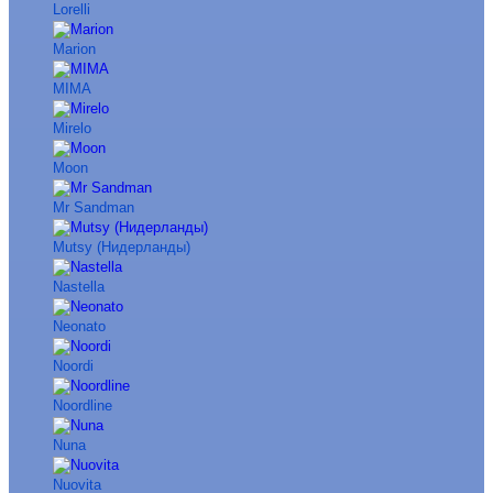
Lorelli
Marion
MIMA
Mirelo
Moon
Mr Sandman
Mutsy (Нидерланды)
Nastella
Neonato
Noordi
Noordline
Nuna
Nuovita