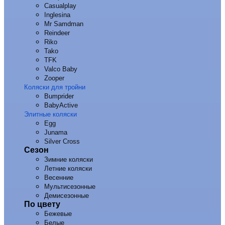
Casualplay
Inglesina
Mr Samdman
Reindeer
Riko
Tako
TFK
Valco Baby
Zooper
Коляски для тройни
Bumprider
BabyActive
Элитные коляски
Egg
Junama
Silver Cross
Сезон
Зимние коляски
Летние коляски
Весенние
Мультисезонные
Демисезонные
По цвету
Бежевые
Белые