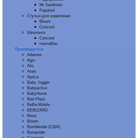
Mr Sandman
Papaloni
Стулья для кормления
Bloom
Concord
Шезлонги
Concord
mamaRoo
Производители
Adamex
Agio
Alis
Anex
Aprica
Baby Jogger
Babyactive
BabyHome
Bart-Plast
BeBe-Mobile
BEBIZARO
Bexa
Bloom
Bumbleride (США)
Bumprider
Camarelo