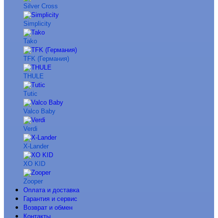
Silver Cross
Simplicity
Tako
TFK (Германия)
THULE
Tutic
Valco Baby
Verdi
X-Lander
XO KID
Zooper
Оплата и доставка
Гарантия и сервис
Возврат и обмен
Контакты