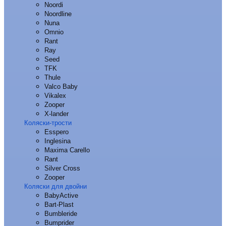
Noordi
Noordline
Nuna
Omnio
Rant
Ray
Seed
TFK
Thule
Valco Baby
Vikalex
Zooper
X-lander
Коляски-трости
Esspero
Inglesina
Maxima Carello
Rant
Silver Cross
Zooper
Коляски для двойни
BabyActive
Bart-Plast
Bumbleride
Bumprider