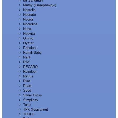
Mr Sandman
Mutsy (Нидерланды)
Nastella
Neonato
Noordi
Noordline
Nuna
Nuovita
Omnio
Oyster
Papaloni
Ramili Baby
Rant
RAY
RECARO
Reindeer
Retrus
Riko
Roan
Seed
Silver Cross
Simplicity
Tako
TFK (Германия)
THULE