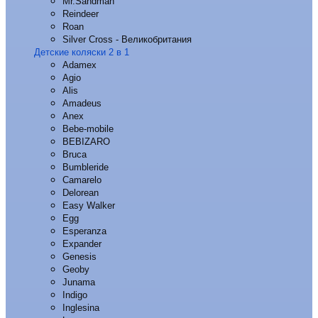
Mr.Sandman
Reindeer
Roan
Silver Cross - Великобритания
Детские коляски 2 в 1
Adamex
Agio
Alis
Amadeus
Anex
Bebe-mobile
BEBIZARO
Bruca
Bumbleride
Camarelo
Delorean
Easy Walker
Egg
Esperanza
Expander
Genesis
Geoby
Junama
Indigo
Inglesina