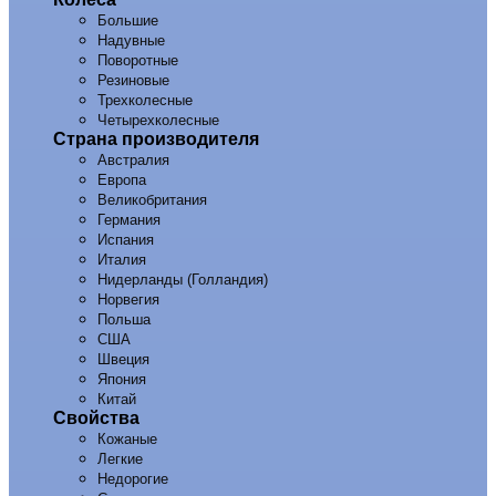
Большие
Надувные
Поворотные
Резиновые
Трехколесные
Четырехколесные
Страна производителя
Австралия
Европа
Великобритания
Германия
Испания
Италия
Нидерланды (Голландия)
Норвегия
Польша
США
Швеция
Япония
Китай
Свойства
Кожаные
Легкие
Недорогие