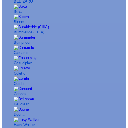
BEBIZARO
Bexa
Bloom
Bumbleride (США)
Bumprider
Camarelo
Casualplay
Coletto
Combi
Concord
DeLorean
Doona
Easy Walker