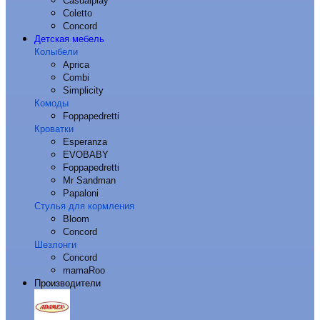
Casualplay
Coletto
Concord
Детская мебель
Колыбели
Aprica
Combi
Simplicity
Комоды
Foppapedretti
Кроватки
Esperanza
EVOBABY
Foppapedretti
Mr Sandman
Papaloni
Стулья для кормления
Bloom
Concord
Шезлонги
Concord
mamaRoo
Производители