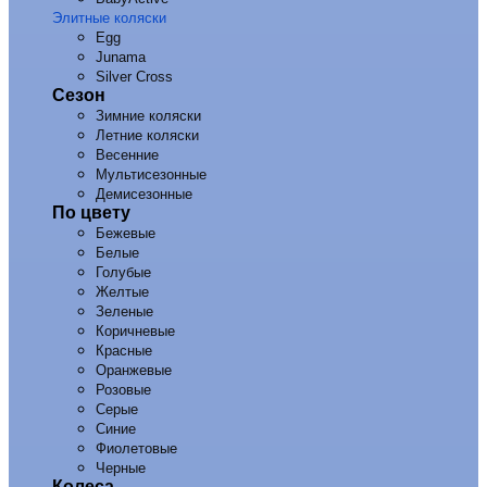
Элитные коляски
Egg
Junama
Silver Cross
Сезон
Зимние коляски
Летние коляски
Весенние
Мультисезонные
Демисезонные
По цвету
Бежевые
Белые
Голубые
Желтые
Зеленые
Коричневые
Красные
Оранжевые
Розовые
Серые
Синие
Фиолетовые
Черные
Колеса