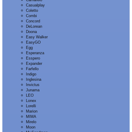
Casualplay
Coletto
Combi
Concord
DeLorean
Doona
Easy Walker
EasyGO
Egg
Esperanza
Esspero
Expander
Farfello
Indigo
Inglesina
Invictus
Junama
LEO
Lonex
Lorelli
Marion
MIMA
Mirelo
Moon