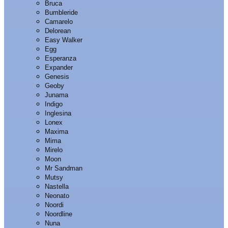
Bruca
Bumbleride
Camarelo
Delorean
Easy Walker
Egg
Esperanza
Expander
Genesis
Geoby
Junama
Indigo
Inglesina
Lonex
Maxima
Mima
Mirelo
Moon
Mr Sandman
Mutsy
Nastella
Neonato
Noordi
Noordline
Nuna