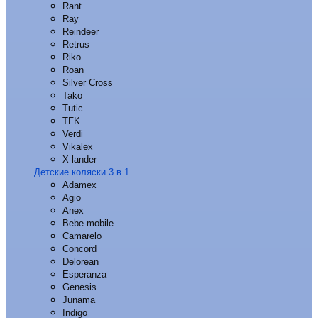
Rant
Ray
Reindeer
Retrus
Riko
Roan
Silver Cross
Tako
Tutic
TFK
Verdi
Vikalex
X-lander
Детские коляски 3 в 1
Adamex
Agio
Anex
Bebe-mobile
Camarelo
Concord
Delorean
Esperanza
Genesis
Junama
Indigo