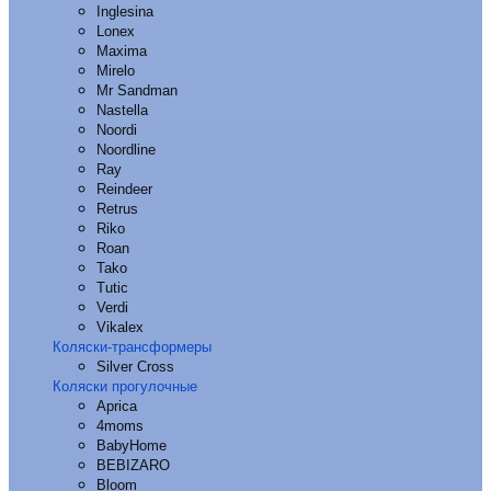
Inglesina
Lonex
Maxima
Mirelo
Mr Sandman
Nastella
Noordi
Noordline
Ray
Reindeer
Retrus
Riko
Roan
Tako
Tutic
Verdi
Vikalex
Коляски-трансформеры
Silver Cross
Коляски прогулочные
Aprica
4moms
BabyHome
BEBIZARO
Bloom