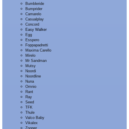
Bumbleride
Bumprider
Camarelo
Casualplay
Concord
Easy Walker
Egg
Esspero
Foppapadretti
Maxima Carello
Mirelo
Mr Sandman
Mutsy
Noordi
Noordline
Nuna
Omnio
Rant
Ray
Seed
TFK
Thule
Valco Baby
Vikalex
Zooper