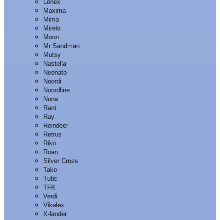
Lonex
Maxima
Mima
Mirelo
Moon
Mr Sandman
Mutsy
Nastella
Neonato
Noordi
Noordline
Nuna
Rant
Ray
Reindeer
Retrus
Riko
Roan
Silver Cross
Tako
Tutic
TFK
Verdi
Vikalex
X-lander