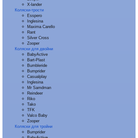
X-lander
Коляски-трости
Esspero
Inglesina
Maxima Carello
Rant
Silver Cross
Zooper
Коляски для двойни
BabyActive
Bart-Plast
Bumbleride
Bumprider
Casualplay
Inglesina
Mr Samdman
Reindeer
Riko
Tako
TFK
Valco Baby
Zooper
Коляски для тройни
Bumprider
BabyActive