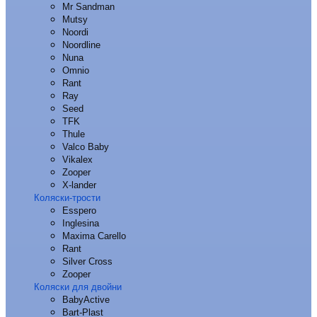
Mr Sandman
Mutsy
Noordi
Noordline
Nuna
Omnio
Rant
Ray
Seed
TFK
Thule
Valco Baby
Vikalex
Zooper
X-lander
Коляски-трости
Esspero
Inglesina
Maxima Carello
Rant
Silver Cross
Zooper
Коляски для двойни
BabyActive
Bart-Plast