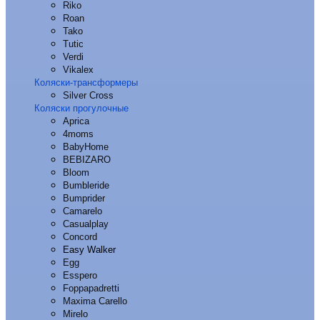
Riko
Roan
Tako
Tutic
Verdi
Vikalex
Коляски-трансформеры
Silver Cross
Коляски прогулочные
Aprica
4moms
BabyHome
BEBIZARO
Bloom
Bumbleride
Bumprider
Camarelo
Casualplay
Concord
Easy Walker
Egg
Esspero
Foppapadretti
Maxima Carello
Mirelo