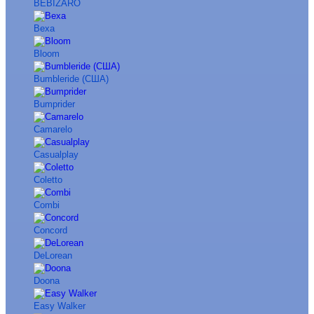
BEBIZARO
Bexa
Bloom
Bumbleride (США)
Bumprider
Camarelo
Casualplay
Coletto
Combi
Concord
DeLorean
Doona
Easy Walker