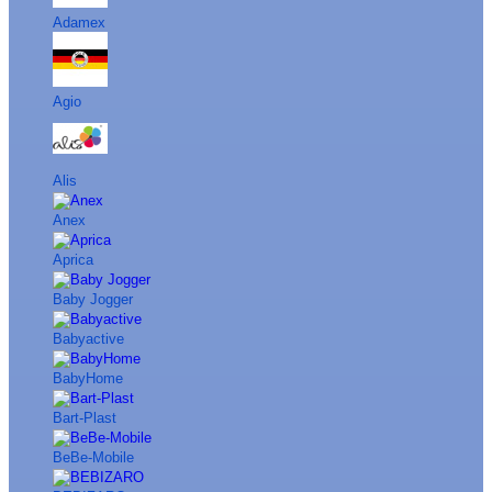
Adamex
Agio
Alis
Anex
Aprica
Baby Jogger
Babyactive
BabyHome
Bart-Plast
BeBe-Mobile