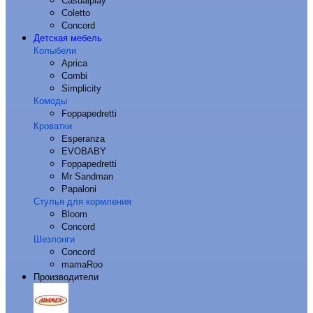
Casualplay
Coletto
Concord
Детская мебель
Колыбели
Aprica
Combi
Simplicity
Комоды
Foppapedretti
Кроватки
Esperanza
EVOBABY
Foppapedretti
Mr Sandman
Papaloni
Стулья для кормления
Bloom
Concord
Шезлонги
Concord
mamaRoo
Производители