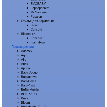
EVOBABY
Foppapedretti
Mr Sandman
Papaloni
Стулья для кормления
Bloom
Concord
Шезлонги
Concord
mamaRoo
Производители
Adamex
Agio
Alis
Anex
Aprica
Baby Jogger
Babyactive
BabyHome
Bart-Plast
BeBe-Mobile
BEBIZARO
Bexa
Bloom
Bumbleride (США)