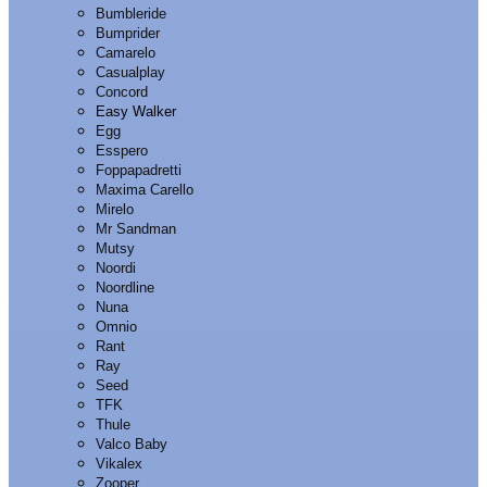
Bumbleride
Bumprider
Camarelo
Casualplay
Concord
Easy Walker
Egg
Esspero
Foppapadretti
Maxima Carello
Mirelo
Mr Sandman
Mutsy
Noordi
Noordline
Nuna
Omnio
Rant
Ray
Seed
TFK
Thule
Valco Baby
Vikalex
Zooper