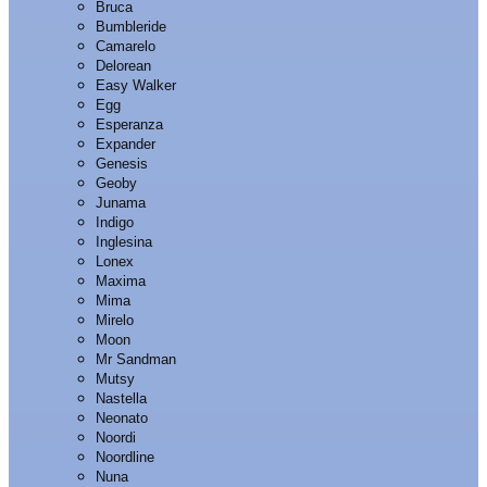
Bruca
Bumbleride
Camarelo
Delorean
Easy Walker
Egg
Esperanza
Expander
Genesis
Geoby
Junama
Indigo
Inglesina
Lonex
Maxima
Mima
Mirelo
Moon
Mr Sandman
Mutsy
Nastella
Neonato
Noordi
Noordline
Nuna