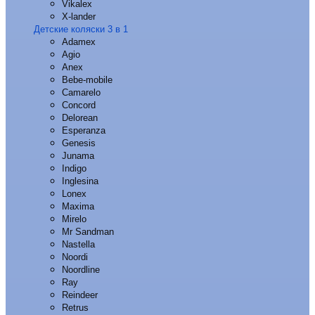
Vikalex
X-lander
Детские коляски 3 в 1
Adamex
Agio
Anex
Bebe-mobile
Camarelo
Concord
Delorean
Esperanza
Genesis
Junama
Indigo
Inglesina
Lonex
Maxima
Mirelo
Mr Sandman
Nastella
Noordi
Noordline
Ray
Reindeer
Retrus