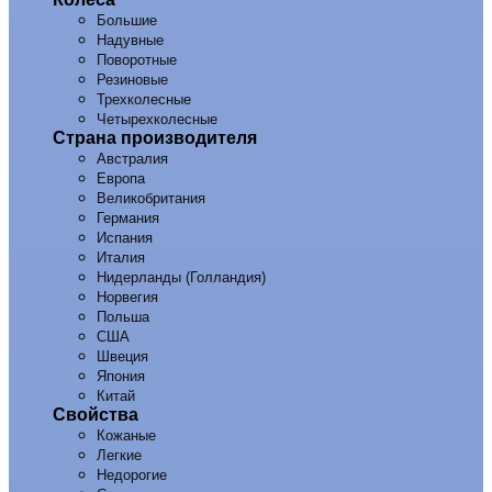
Большие
Надувные
Поворотные
Резиновые
Трехколесные
Четырехколесные
Страна производителя
Австралия
Европа
Великобритания
Германия
Испания
Италия
Нидерланды (Голландия)
Норвегия
Польша
США
Швеция
Япония
Китай
Свойства
Кожаные
Легкие
Недорогие