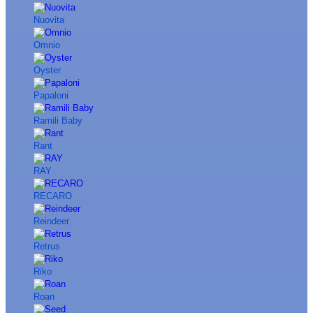
Nuovita
Omnio
Oyster
Papaloni
Ramili Baby
Rant
RAY
RECARO
Reindeer
Retrus
Riko
Roan