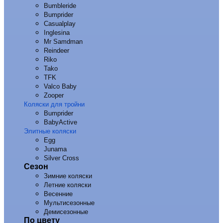
Bumbleride
Bumprider
Casualplay
Inglesina
Mr Samdman
Reindeer
Riko
Tako
TFK
Valco Baby
Zooper
Коляски для тройни
Bumprider
BabyActive
Элитные коляски
Egg
Junama
Silver Cross
Сезон
Зимние коляски
Летние коляски
Весенние
Мультисезонные
Демисезонные
По цвету