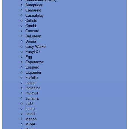
Bumprider
Camarelo
Casualplay
Coletto
Combi
Concord
DeLorean
Doona
Easy Walker
EasyGO
Egg
Esperanza
Esspero
Expander
Farfello
Indigo
Inglesina
Invictus
Junama
LEO
Lonex
Lorelli
Marion
MIMA