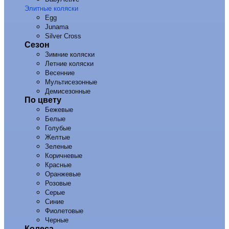
Элитные коляски
Egg
Junama
Silver Cross
Сезон
Зимние коляски
Летние коляски
Весенние
Мультисезонные
Демисезонные
По цвету
Бежевые
Белые
Голубые
Желтые
Зеленые
Коричневые
Красные
Оранжевые
Розовые
Серые
Синие
Фиолетовые
Черные
Колеса