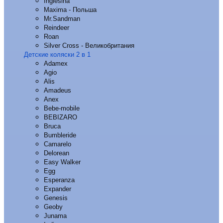
Inglesina
Maxima - Польша
Mr.Sandman
Reindeer
Roan
Silver Cross - Великобритания
Детские коляски 2 в 1
Adamex
Agio
Alis
Amadeus
Anex
Bebe-mobile
BEBIZARO
Bruca
Bumbleride
Camarelo
Delorean
Easy Walker
Egg
Esperanza
Expander
Genesis
Geoby
Junama