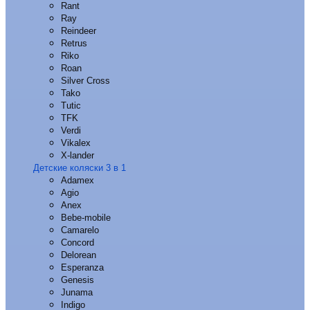
Rant
Ray
Reindeer
Retrus
Riko
Roan
Silver Cross
Tako
Tutic
TFK
Verdi
Vikalex
X-lander
Детские коляски 3 в 1
Adamex
Agio
Anex
Bebe-mobile
Camarelo
Concord
Delorean
Esperanza
Genesis
Junama
Indigo