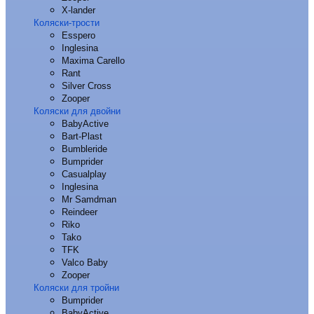
X-lander
Коляски-трости
Esspero
Inglesina
Maxima Carello
Rant
Silver Cross
Zooper
Коляски для двойни
BabyActive
Bart-Plast
Bumbleride
Bumprider
Casualplay
Inglesina
Mr Samdman
Reindeer
Riko
Tako
TFK
Valco Baby
Zooper
Коляски для тройни
Bumprider
BabyActive