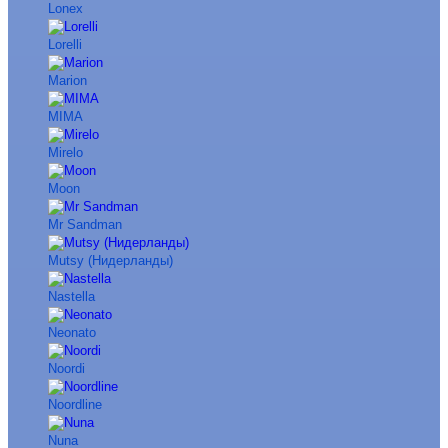
Lonex
Lorelli
Marion
MIMA
Mirelo
Moon
Mr Sandman
Mutsy (Нидерланды)
Nastella
Neonato
Noordi
Noordline
Nuna