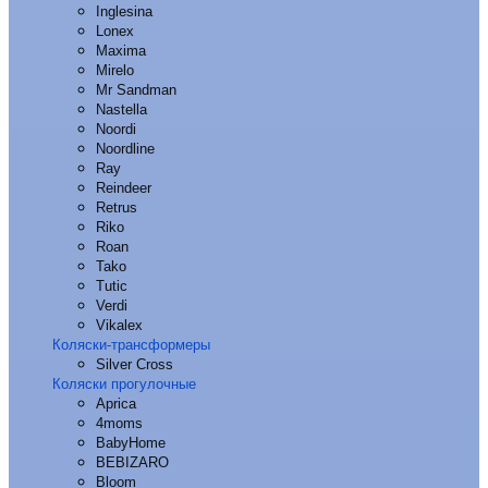
Inglesina
Lonex
Maxima
Mirelo
Mr Sandman
Nastella
Noordi
Noordline
Ray
Reindeer
Retrus
Riko
Roan
Tako
Tutic
Verdi
Vikalex
Коляски-трансформеры
Silver Cross
Коляски прогулочные
Aprica
4moms
BabyHome
BEBIZARO
Bloom