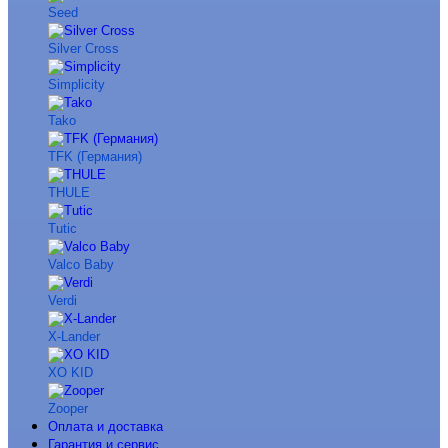
Seed
Silver Cross
Simplicity
Tako
TFK (Германия)
THULE
Tutic
Valco Baby
Verdi
X-Lander
XO KID
Zooper
Оплата и доставка
Гарантия и сервис