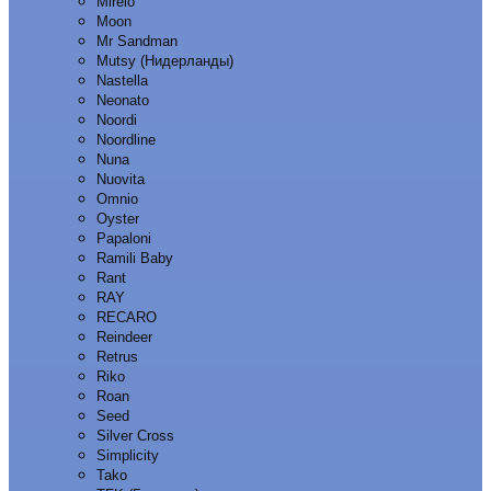
Mirelo
Moon
Mr Sandman
Mutsy (Нидерланды)
Nastella
Neonato
Noordi
Noordline
Nuna
Nuovita
Omnio
Oyster
Papaloni
Ramili Baby
Rant
RAY
RECARO
Reindeer
Retrus
Riko
Roan
Seed
Silver Cross
Simplicity
Tako