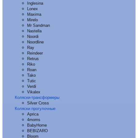
Inglesina
Lonex
Maxima
Mirelo
Mr Sandman
Nastella
Noordi
Noordline
Ray
Reindeer
Retrus
Riko
Roan
Tako
Tutic
Verdi
Vikalex
Коляски-трансформеры
Silver Cross
Коляски прогулочные
Aprica
4moms
BabyHome
BEBIZARO
Bloom