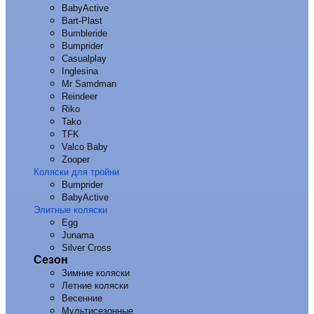
BabyActive
Bart-Plast
Bumbleride
Bumprider
Casualplay
Inglesina
Mr Samdman
Reindeer
Riko
Tako
TFK
Valco Baby
Zooper
Коляски для тройни
Bumprider
BabyActive
Элитные коляски
Egg
Junama
Silver Cross
Сезон
Зимние коляски
Летние коляски
Весенние
Мультисезонные