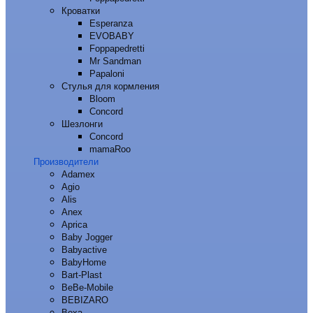
Кроватки
Esperanza
EVOBABY
Foppapedretti
Mr Sandman
Papaloni
Стулья для кормления
Bloom
Concord
Шезлонги
Concord
mamaRoo
Производители
Adamex
Agio
Alis
Anex
Aprica
Baby Jogger
Babyactive
BabyHome
Bart-Plast
BeBe-Mobile
BEBIZARO
Bexa