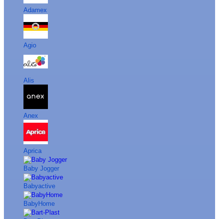
Adamex
Agio
Alis
Anex
Aprica
Baby Jogger
Babyactive
BabyHome