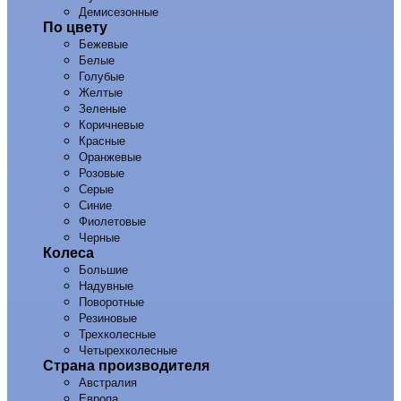
Демисезонные
По цвету
Бежевые
Белые
Голубые
Желтые
Зеленые
Коричневые
Красные
Оранжевые
Розовые
Серые
Синие
Фиолетовые
Черные
Колеса
Большие
Надувные
Поворотные
Резиновые
Трехколесные
Четырехколесные
Страна производителя
Австралия
Европа