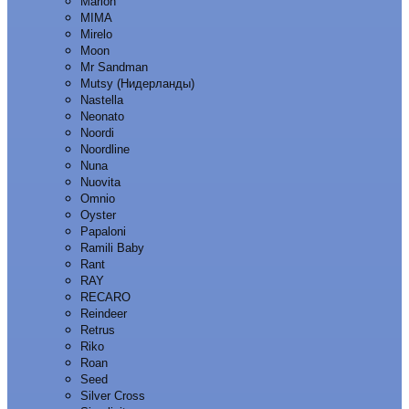
Marion
MIMA
Mirelo
Moon
Mr Sandman
Mutsy (Нидерланды)
Nastella
Neonato
Noordi
Noordline
Nuna
Nuovita
Omnio
Oyster
Papaloni
Ramili Baby
Rant
RAY
RECARO
Reindeer
Retrus
Riko
Roan
Seed
Silver Cross