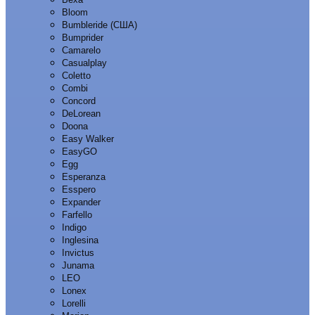
Bloom
Bumbleride (США)
Bumprider
Camarelo
Casualplay
Coletto
Combi
Concord
DeLorean
Doona
Easy Walker
EasyGO
Egg
Esperanza
Esspero
Expander
Farfello
Indigo
Inglesina
Invictus
Junama
LEO
Lonex
Lorelli