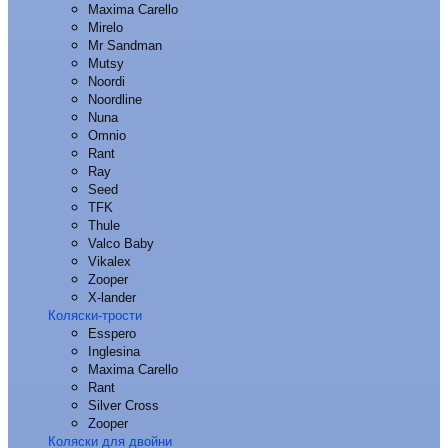
Maxima Carello
Mirelo
Mr Sandman
Mutsy
Noordi
Noordline
Nuna
Omnio
Rant
Ray
Seed
TFK
Thule
Valco Baby
Vikalex
Zooper
X-lander
Коляски-трости
Esspero
Inglesina
Maxima Carello
Rant
Silver Cross
Zooper
Коляски для двойни