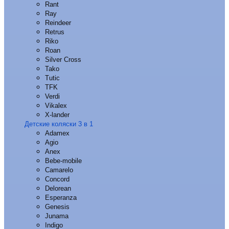
Rant
Ray
Reindeer
Retrus
Riko
Roan
Silver Cross
Tako
Tutic
TFK
Verdi
Vikalex
X-lander
Детские коляски 3 в 1
Adamex
Agio
Anex
Bebe-mobile
Camarelo
Concord
Delorean
Esperanza
Genesis
Junama
Indigo