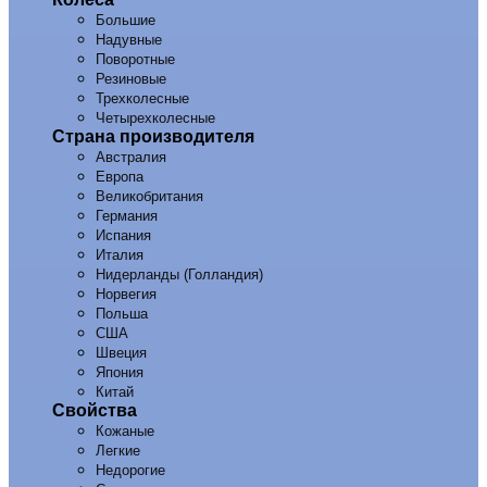
Большие
Надувные
Поворотные
Резиновые
Трехколесные
Четырехколесные
Страна производителя
Австралия
Европа
Великобритания
Германия
Испания
Италия
Нидерланды (Голландия)
Норвегия
Польша
США
Швеция
Япония
Китай
Свойства
Кожаные
Легкие
Недорогие