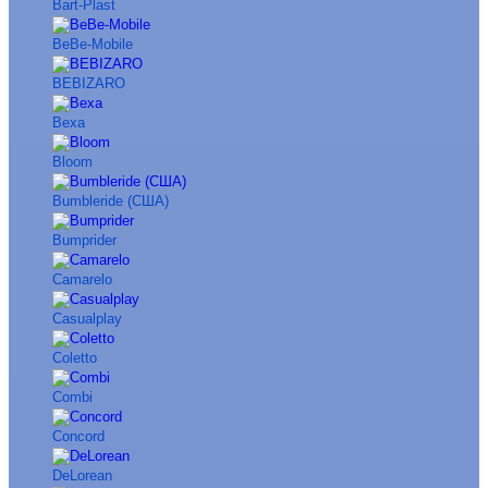
Bart-Plast
BeBe-Mobile
BEBIZARO
Bexa
Bloom
Bumbleride (США)
Bumprider
Camarelo
Casualplay
Coletto
Combi
Concord
DeLorean