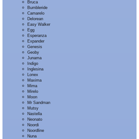
Bruca
Bumbleride
Camarelo
Delorean
Easy Walker
Egg
Esperanza
Expander
Genesis
Geoby
Junama
Indigo
Inglesina
Lonex
Maxima
Mima
Mirelo
Moon
Mr Sandman
Mutsy
Nastella
Neonato
Noordi
Noordline
Nuna