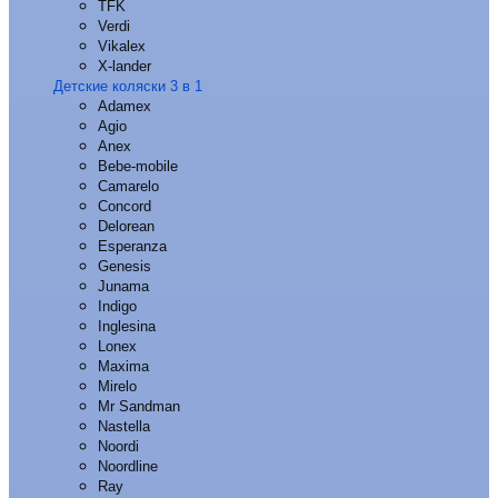
TFK
Verdi
Vikalex
X-lander
Детские коляски 3 в 1
Adamex
Agio
Anex
Bebe-mobile
Camarelo
Concord
Delorean
Esperanza
Genesis
Junama
Indigo
Inglesina
Lonex
Maxima
Mirelo
Mr Sandman
Nastella
Noordi
Noordline
Ray