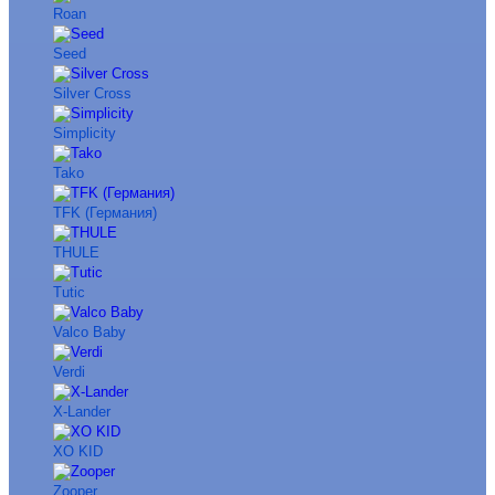
Roan
Seed
Silver Cross
Simplicity
Tako
TFK (Германия)
THULE
Tutic
Valco Baby
Verdi
X-Lander
XO KID
Zooper