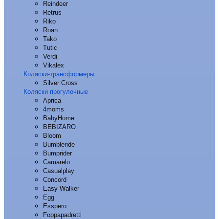
Reindeer
Retrus
Riko
Roan
Tako
Tutic
Verdi
Vikalex
Коляски-трансформеры
Silver Cross
Коляски прогулочные
Aprica
4moms
BabyHome
BEBIZARO
Bloom
Bumbleride
Bumprider
Camarelo
Casualplay
Concord
Easy Walker
Egg
Esspero
Foppapadretti