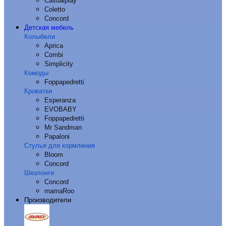
Casualplay
Coletto
Concord
Детская мебель
Колыбели
Aprica
Combi
Simplicity
Комоды
Foppapedretti
Кроватки
Esperanza
EVOBABY
Foppapedretti
Mr Sandman
Papaloni
Стулья для кормления
Bloom
Concord
Шезлонги
Concord
mamaRoo
Производители