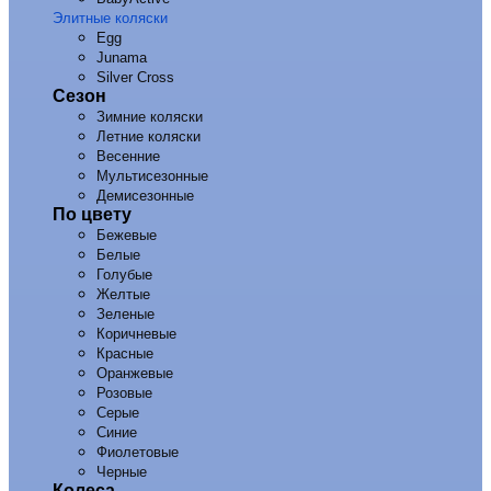
Элитные коляски
Egg
Junama
Silver Cross
Сезон
Зимние коляски
Летние коляски
Весенние
Мультисезонные
Демисезонные
По цвету
Бежевые
Белые
Голубые
Желтые
Зеленые
Коричневые
Красные
Оранжевые
Розовые
Серые
Синие
Фиолетовые
Черные
Колеса