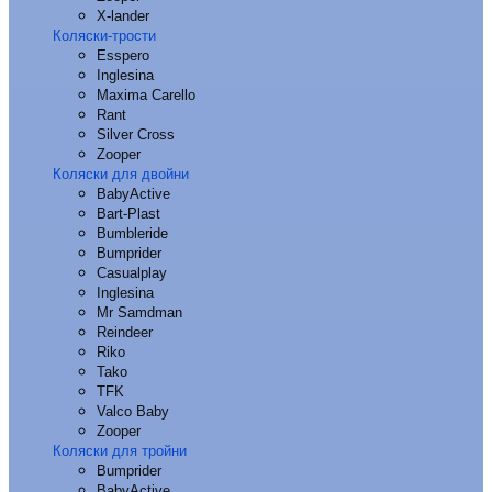
X-lander
Коляски-трости
Esspero
Inglesina
Maxima Carello
Rant
Silver Cross
Zooper
Коляски для двойни
BabyActive
Bart-Plast
Bumbleride
Bumprider
Casualplay
Inglesina
Mr Samdman
Reindeer
Riko
Tako
TFK
Valco Baby
Zooper
Коляски для тройни
Bumprider
BabyActive