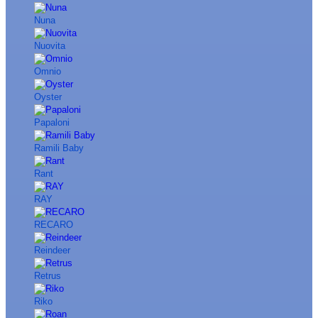
Nuna
Nuovita
Omnio
Oyster
Papaloni
Ramili Baby
Rant
RAY
RECARO
Reindeer
Retrus
Riko