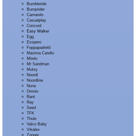
Bumbleride
Bumprider
Camarelo
Casualplay
Concord
Easy Walker
Egg
Esspero
Foppapadretti
Maxima Carello
Mirelo
Mr Sandman
Mutsy
Noordi
Noordline
Nuna
Omnio
Rant
Ray
Seed
TFK
Thule
Valco Baby
Vikalex
Zooper