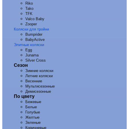
Riko
Tako
TFK
Valco Baby
Zooper
Коляски для тройни
Bumprider
BabyActive
Элитные коляски
Egg
Junama
Silver Cross
Сезон
Зимние коляски
Летние коляски
Весенние
Мультисезонные
Демисезонные
По цвету
Бежевые
Белые
Голубые
Желтые
Зеленые
Коричневые