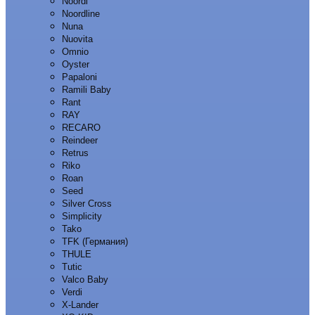
Noordi
Noordline
Nuna
Nuovita
Omnio
Oyster
Papaloni
Ramili Baby
Rant
RAY
RECARO
Reindeer
Retrus
Riko
Roan
Seed
Silver Cross
Simplicity
Tako
TFK (Германия)
THULE
Tutic
Valco Baby
Verdi
X-Lander