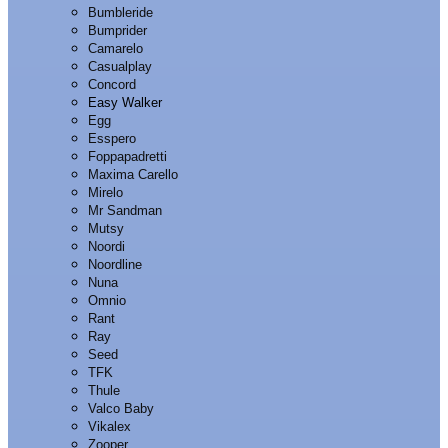
Bumbleride
Bumprider
Camarelo
Casualplay
Concord
Easy Walker
Egg
Esspero
Foppapadretti
Maxima Carello
Mirelo
Mr Sandman
Mutsy
Noordi
Noordline
Nuna
Omnio
Rant
Ray
Seed
TFK
Thule
Valco Baby
Vikalex
Zooper