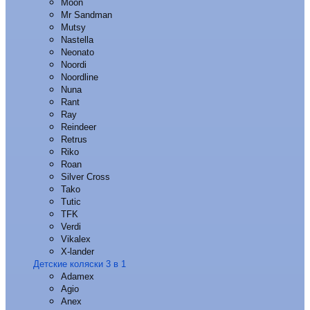
Moon
Mr Sandman
Mutsy
Nastella
Neonato
Noordi
Noordline
Nuna
Rant
Ray
Reindeer
Retrus
Riko
Roan
Silver Cross
Tako
Tutic
TFK
Verdi
Vikalex
X-lander
Детские коляски 3 в 1
Adamex
Agio
Anex