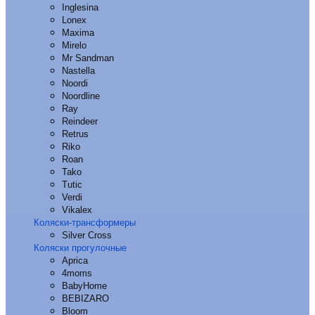
Inglesina
Lonex
Maxima
Mirelo
Mr Sandman
Nastella
Noordi
Noordline
Ray
Reindeer
Retrus
Riko
Roan
Tako
Tutic
Verdi
Vikalex
Коляски-трансформеры
Silver Cross
Коляски прогулочные
Aprica
4moms
BabyHome
BEBIZARO
Bloom