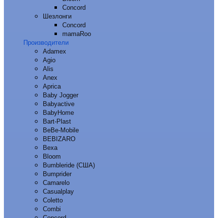
Concord
Шезлонги
Concord
mamaRoo
Производители
Adamex
Agio
Alis
Anex
Aprica
Baby Jogger
Babyactive
BabyHome
Bart-Plast
BeBe-Mobile
BEBIZARO
Bexa
Bloom
Bumbleride (США)
Bumprider
Camarelo
Casualplay
Coletto
Combi
Concord