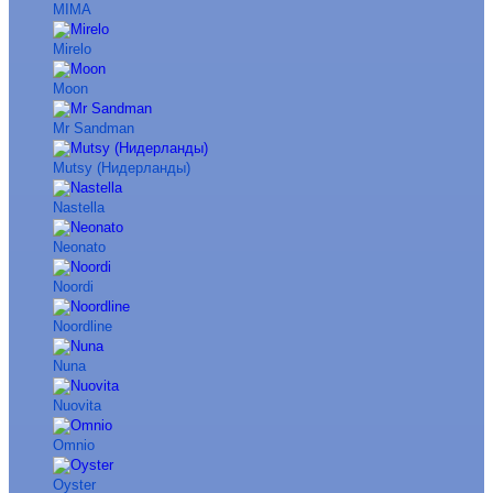
MIMA
Mirelo
Moon
Mr Sandman
Mutsy (Нидерланды)
Nastella
Neonato
Noordi
Noordline
Nuna
Nuovita
Omnio
Oyster