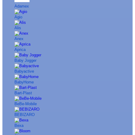
Adamex
Agio
Alis
Anex
Aprica
Baby Jogger
Babyactive
BabyHome
Bart-Plast
BeBe-Mobile
BEBIZARO
Bexa