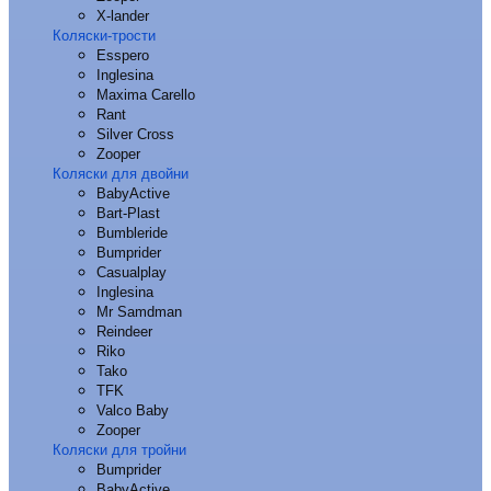
X-lander
Коляски-трости
Esspero
Inglesina
Maxima Carello
Rant
Silver Cross
Zooper
Коляски для двойни
BabyActive
Bart-Plast
Bumbleride
Bumprider
Casualplay
Inglesina
Mr Samdman
Reindeer
Riko
Tako
TFK
Valco Baby
Zooper
Коляски для тройни
Bumprider
BabyActive