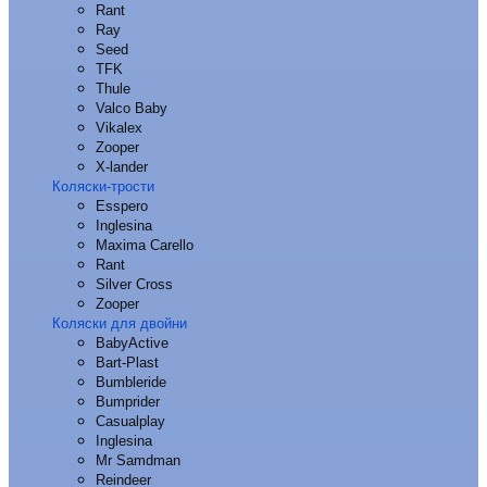
Rant
Ray
Seed
TFK
Thule
Valco Baby
Vikalex
Zooper
X-lander
Коляски-трости
Esspero
Inglesina
Maxima Carello
Rant
Silver Cross
Zooper
Коляски для двойни
BabyActive
Bart-Plast
Bumbleride
Bumprider
Casualplay
Inglesina
Mr Samdman
Reindeer