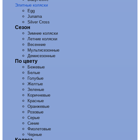
Элитные коляски
Egg
Junama
Silver Cross
Сезон
Зимние коляски
Летние коляски
Весенние
Мультисезонные
Демисезонные
По цвету
Бежевые
Белые
Голубые
Желтые
Зеленые
Коричневые
Красные
Оранжевые
Розовые
Серые
Синие
Фиолетовые
Черные
Колеса