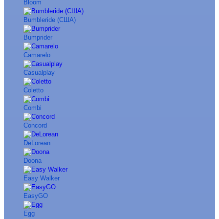
Bloom
Bumbleride (США)
Bumprider
Camarelo
Casualplay
Coletto
Combi
Concord
DeLorean
Doona
Easy Walker
EasyGO
Egg