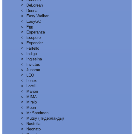
DeLorean
Doona
Easy Walker
EasyGO
Egg
Esperanza
Esspero
Expander
Farfello
Indigo
Inglesina
Invictus
Junama
LEO
Lonex
Lorelli
Marion
MIMA
Mirelo
Moon
Mr Sandman
Mutsy (Нидерланды)
Nastella
Neonato