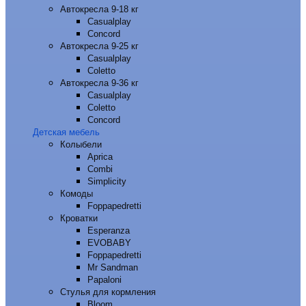
Автокресла 9-18 кг
Casualplay
Concord
Автокресла 9-25 кг
Casualplay
Coletto
Автокресла 9-36 кг
Casualplay
Coletto
Concord
Детская мебель
Колыбели
Aprica
Combi
Simplicity
Комоды
Foppapedretti
Кроватки
Esperanza
EVOBABY
Foppapedretti
Mr Sandman
Papaloni
Стулья для кормления
Bloom