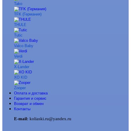
Tako
TFK (Германия)
THULE
Tutic
Valco Baby
Verdi
X-Lander
XO KID
Zooper
Оплата и доставка
Гарантия и сервис
Возврат и обмен
Контакты
E-mail:
koliaski.ru@yandex.ru