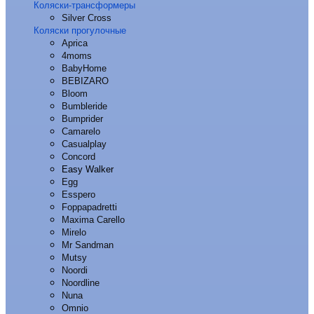
Коляски-трансформеры
Silver Cross
Коляски прогулочные
Aprica
4moms
BabyHome
BEBIZARO
Bloom
Bumbleride
Bumprider
Camarelo
Casualplay
Concord
Easy Walker
Egg
Esspero
Foppapadretti
Maxima Carello
Mirelo
Mr Sandman
Mutsy
Noordi
Noordline
Nuna
Omnio