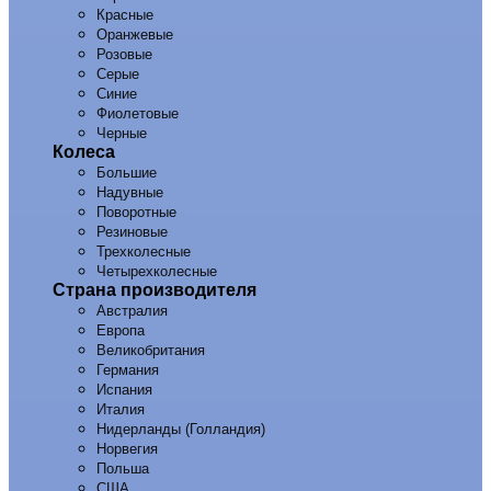
Красные
Оранжевые
Розовые
Серые
Синие
Фиолетовые
Черные
Колеса
Большие
Надувные
Поворотные
Резиновые
Трехколесные
Четырехколесные
Страна производителя
Австралия
Европа
Великобритания
Германия
Испания
Италия
Нидерланды (Голландия)
Норвегия
Польша
США