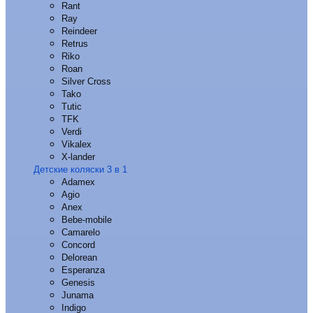
Rant
Ray
Reindeer
Retrus
Riko
Roan
Silver Cross
Tako
Tutic
TFK
Verdi
Vikalex
X-lander
Детские коляски 3 в 1
Adamex
Agio
Anex
Bebe-mobile
Camarelo
Concord
Delorean
Esperanza
Genesis
Junama
Indigo