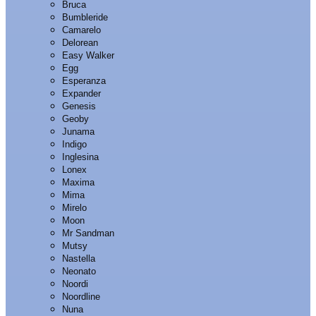
Bruca
Bumbleride
Camarelo
Delorean
Easy Walker
Egg
Esperanza
Expander
Genesis
Geoby
Junama
Indigo
Inglesina
Lonex
Maxima
Mima
Mirelo
Moon
Mr Sandman
Mutsy
Nastella
Neonato
Noordi
Noordline
Nuna