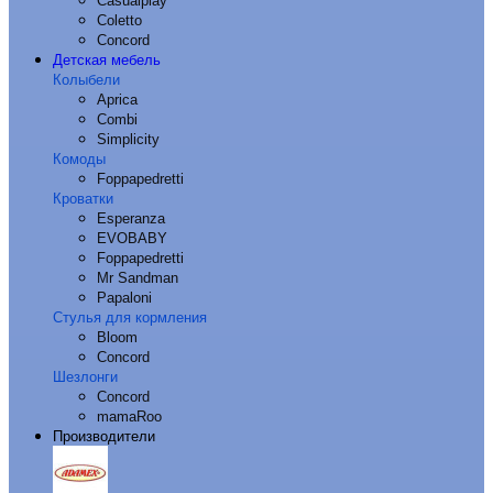
Casualplay
Coletto
Concord
Детская мебель
Колыбели
Aprica
Combi
Simplicity
Комоды
Foppapedretti
Кроватки
Esperanza
EVOBABY
Foppapedretti
Mr Sandman
Papaloni
Стулья для кормления
Bloom
Concord
Шезлонги
Concord
mamaRoo
Производители