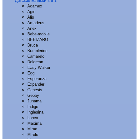
Детские коляски 2 в 1
Adamex
Agio
Alis
Amadeus
Anex
Bebe-mobile
BEBIZARO
Bruca
Bumbleride
Camarelo
Delorean
Easy Walker
Egg
Esperanza
Expander
Genesis
Geoby
Junama
Indigo
Inglesina
Lonex
Maxima
Mima
Mirelo