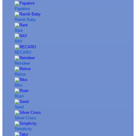
Papaloni
Ramili Baby
Rant
RAY
RECARO
Reindeer
Retrus
Riko
Roan
Seed
Silver Cross
Simplicity